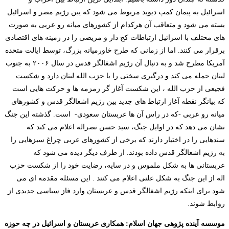
اسرائیل به پیمان کمپ دیوید مربوط می شود که یبن رژیم مصر و اسرائیل
بسته می شود و متعاقب آن هرکدام از کشورهای میانه رو عربی به صورت
های مختلف با اسرائیل ارتباطات کج دار و مریضی را در زمینه های اقتصادی
برقرار می کنند. اما از زمانی که طرح خاورمیانه بزرگ، توسط ایالت متحده
آمریکا مطرح شد و به دنبال آن رژیم اشغالگر قدس در سال ۲۰۰۶ به جنوب
لبنان حمله می کند و درگیری سختی را با حزب الله لبنان دارد و شکست
فجیعی از حزب الله ، این شکست آغاز گر زمزمه ها و حرکت هایی است
که بیانگر نقطه آغاز ارتباط های جدید بین رژیم اشغالگر قدس و کشورهای
میانه رو عربی -که در راس آن ها عربستان سعودی- است. گذشته این جنگ
نشان می دهد که در اوایل جنگ، سید حسن نصراله اعلام می کند که
سندهایی را در اختیار دارند که برخی از کشورهای عربی چراغ سبزهایی را
به رژیم اشغالگر قدس داده بودند. از طرف دیگر دیده می شود که
عربستانی ها به شکل ملموس و در سایه، رضایت خود را از شکست حزب
اله از این جنگ به شکل علنی اعلام می کنند . این مسئله مقدمه ای می
شود برای اینکه رژیم اشغالگر قدس و عربستان وارد فاز سیاسی جدیدی از
روابط شوند.
موسسه آینده پژوهی جهان اسلام: همکاری عربستان و اسرائیل در چه حوزه