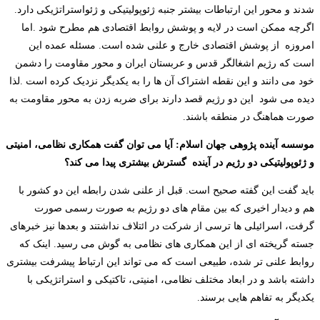
شدند و محور این ارتباطات بیشتر جنبه ژئوپولیتیکی و ژئواستراتژیکی دارد.
اگرچه ممکن است در لایه و پوشش روابط اقتصادی هم مطرح شود .اما
امروزه از پوشش اقتصادی خارج و علنی شده است. مسئله عمده این
است که رژیم اشغالگر قدس و عربستان ایران و محور مقاومت را دشمن
خود می دانند و این نقطه اشتراک آن ها را به یکدیگر نزدیک کرده است .لذا
دیده می شود این دو رژیم قصد دارند برای ضربه زدن به محور مقاومت به
صورت هماهنگ در منطقه باشند.
موسسه آینده پژوهی جهان اسلام: آیا می توان گفت همکاری نظامی، امنیتی
و ژئوپولیتیکی دو رژیم در آینده گسترش بیشتری پیدا می کند؟
باید گفت این گفته صحیح است. قبل از علنی شدن رابطه این دو کشور با
هم و دیدار اخیری که بین مقام های دو رژیم به صورت رسمی صورت
گرفت، اسرائیلی ها ترسی از شرکت در ائتلاف نداشتند و بعدها نیز خبرهای
جسته گریخته ای از این همکاری های نظامی به گوش می رسید. اینک که
روابط علنی تر شده، طبیعی است که می تواند این ارتباط پیشرفت بیشتری
داشته باشد و در ابعاد مختلف نظامی، امنیتی، تاکتیکی و استراتژیکی با
یکدیگر به تفاهم هایی برسند.