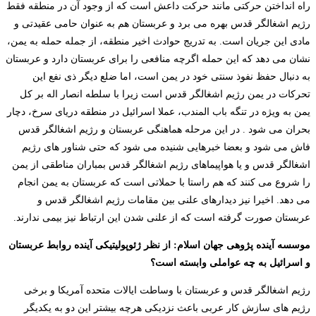
راه انداختن حرکتی مانند حرکت داعش است که از وجود آن در منطقه فقط
رژیم اشغالگر قدس بهره می برد و عربستان هم به عنوان حامی عقیدتی و
مادی این جریان است. به تدریج حوادث اخیر منطقه، از جمله حمله به یمن،
نشان می دهد که این حمله اگرچه منافعی را برای عربستان دارد و عربستان
به دنبال حفظ نفوذ سنتی خود در یمن است، اما ضلع دیگر ذی نفع این
تحرکات در یمن رژیم اشغالگر قدس است زیرا با سلطه انصار اله بر کل
یمن به ویژه در تنگه باب المندب، عملا اسرائیل در منطقه دریای سرخ، دچار
بحران می شود . در این مرحله هماهنگی عربستان و رژیم اشغالگر قدس
فاش می شود و بعضا خبرهایی شنیده می شود که حتی شناور های رژیم
اشغالگر قدس و یا هواپیماهای رژیم اشغالگر قدس بمباران مناطقی از یمن
را شروع می کنند که هم راستا با حملاتی است که عربستان به یمن انجام
می دهد. اخیرا نیز دیدارهای علنی بین مقامات رژیم اشغالگر قدس و
عربستان صورت گرفته است که از علنی شدن این ارتباط نیز بیمی ندارند.
موسسه آینده پژوهی جهان اسلام: از نظر ژئوپولیتیکی آینده روابط عربستان
و اسرائیل به چه عواملی وابسته است؟
رژیم اشغالگر قدس و عربستان با وساطت ایالات متحده آمریکا و برخی
رژیم های سازش کار عربی باعث نزدیکی هرچه بیشتر این دو به یکدیگر