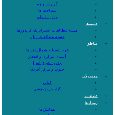
گزارش ویژه
مصاحبه ها
چندرسانه‌ای
هسته‌ها
هستهٔ مطالعات استراتژیک کریدورها
هسته مطالعات زنان
مناطق
غرب آسیا و شمال آفریقا
آسیای مرکزی و قفقاز
جنوب شرق آسیا
جنوب و مرکز آفریقا
محصولات
کتاب
گزارش پژوهشی
فصلنامه
رویدادها
همایش‌ها