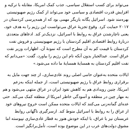
می‌تواند برای کسب استقلال سیاسی، جذب کمک امریکا، مقابله با ترکیه و
افزایش قدرت اقتصادی و سیاسی خود می‌تواند از کمک رژیم صهیونیستی
بهره‌مند شود. اسرائیل یگانه بازیگر مهمی بود که از همه‌پرسی کردستان در
۲۰۱۷ حمایت کرد. وقوع تجزیۀ عراق می‌توانست این رژیم را به هدف خود،
یعنی ناچار‌شدن عراق به روابط با اسرائیل، نزدیک‌تر کند. ادعاهای متعددی
دربارۀ روابط اقتصادی اقلیم کردستان با رژیم صهیونیستی و فروش نفت
کردستان با قیمت کم به آن مطرح است که نمونۀ آن، اظهارات وزیر نفت
عراق است. عبدالجبار بدون آنکه نام این رژیم را بیاورد، گفت: «می‌دانم که
نفت اقلیم کردستان به همسایۀ همسایۀ ما داده می‌شود.»
ایالات متحده به‌عنوان حامی اصلی روند عادی‌سازی، از چند جهت مایل به
برقراری روابط عراق با رژیم صهیونیستی است، از جمله اینکه به‌زعم
امریکا، چنین رویدادی هم به کاهش نفوذ ایران در عراق منتهی می‌شود و هم
به مهار چین در منطقه و آسودگی خاطر امریکا از منطقه کمک می‌کند. حتی
عده‌ای گمانه‌زنی می‌کنند که ایالات متحده ممکن است خروج نیروهای خود
از عراق را به روابط با اسرائیل منوط کند. ازسرگیری ناگهانی روابط
عربستان نیز با عراق، با اینکه خودش هنوز به قطار عادی‌سازی نپیوسته اما
مشوق دولت‌های عرب در این موضوع بوده است، تأمل‌برانگیز است.