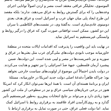
الموسوی، تحلیلگر عراقی معتقد است مصر و اردن اصولاً توانایی اجرای
وعده‌هایی را که برای گسترش روابط به عراق می‌دهند، ندارند؛ بلکه مقصد
این طرح ایجاد پلی میان جهان عرب و اسرائیل است و عراق هدف بعدیِ
دومینوی عادی‌سازی است. به‌گفتۀ وی، در نشست‌های الکاظمی با سران
این دو کشور، ممکن است توافقاتی صورت گیرد که عراق را درگیر روابط و
وابستگی غیرمستقیم به اسرائیل نماید.
در نهایت باید این واقعیت را پذیرفت که اقدامات ایالات متحده در منطقۀ
خاورمیانه موجب نابودی دولت‌های ملی‌گرای عرب مثل بعثی‌ها در عراق و
سوریه و نیز ناصریست‌ها در مصر و لیبی شده است. این دولت‌ها، ضمن
پیشبرد آرمان فلسطین، جبهۀ ضدّ اسرائیلی را نیز تجهیز و هدایت می‌کردند.
در دولت بایدن احتمالاً این موضوع از اولویت‌های سیاست خارجی نخواهد
بود؛ چراکه ظاهراً دغدغۀ اصلی دولت جدید امریکا در خاورمیانه، مسئلۀ
ایران و برنامۀ هسته‌ای آن است. با همۀ این‌ها نمی‌توان انکار کرد که امریکا
هنوز در برخی جریان‌های سیاسی عراق و نیز در سطوحی از ملت این کشور
نفوذ زیادی دارد و می‌تواند بر نتایج انتخابات پیش‌رو، به‌طور غیرمستقیم تأثیر
گذارد و به روی‌کارآمدن افراد علاقمند به برقراری روابط با اسرائیل کمک
نماید. اما دولت فعلی عراق، حتی در صورت تمایل به برقراری ارتباط با