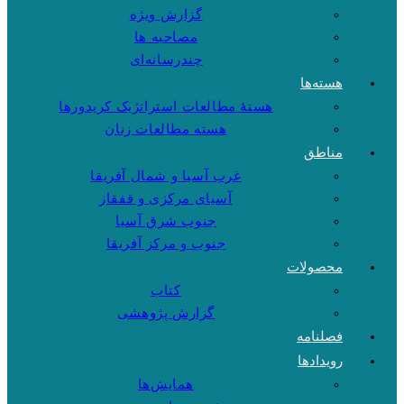
گزارش ویژه
مصاحبه ها
چندرسانه‌ای
هسته‌ها
هستهٔ مطالعات استراتژیک کریدورها
هسته مطالعات زنان
مناطق
غرب آسیا و شمال آفریقا
آسیای مرکزی و قفقاز
جنوب شرق آسیا
جنوب و مرکز آفریقا
محصولات
کتاب
گزارش پژوهشی
فصلنامه
رویدادها
همایش‌ها