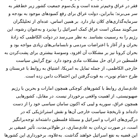
فقر در عراق وخیم‌تر شده است و یک‌سوم جمعیت کشور زیر خط‌فقر به
سر می‌برند؛ بنابراین، دولت عراق برای رفع کمبودهای موجود به بودجه و
سرمایه‌گذاری‌های کلان نیاز دارد. بر همین اساس، عده‌ای از تحلیلگران
می‌گویند ممکن است عراق کمک اسرائیل را بپذیرد و به‌عنوان رشوه، این
رژیم را به رسمیت بشناسد. به نظر می‌رسد در دولت الکاظمی که زادۀ
بحران و از آغاز با اعتراضات مردمی و نابسامانی‌های زیادی مواجه بود و
بحران کرونا نیز بر مشکلات آن افزود، وسوسۀ بیشتری برای پشت‌کردن به
فلسطین در ازای حل مشکلات مادی وجود دارد. نوع گرایش سیاست
خارجی الکاظمی، از جمله تمایل به امریکا، اشتیاق به روابط با عربستان و
طرح «شام نوین»، به قوت‌گرفتن این احتمالات دامن زده است.
عادی‌سازی روابط با کشورهای کوچکی همچون امارات و بحرین با رژیم
صهیونیستی، از اهمیت واقعی برخوردار نیست. در مقابل، کشورهایی
همچون عراق، سوریه و لیبی که اکنون سامان سیاسی خود را از دست
داده‌اند و تاریخچۀ سیاست خارجی آن‌ها و نقش استراتژیکی که در
درگیری‌های اعراب و اسرائیل و مسئلۀ فلسطین داشته‌اند توجه‌برانگیز
است، در صورت تن‌دادن به عادی‌سازی، در طولانی‌مدت، تأثیر عمیقی بر
این قضیه به نفع اسرائیل خواهند گذاشت. به‌علاوه، برخورداری این کشورها