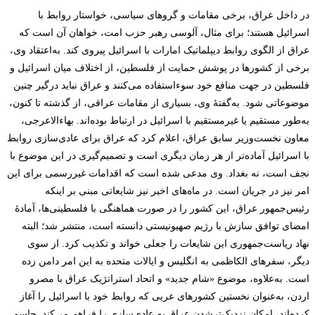
در داخل عراق، برخی مقامات و گروهای سیاسی، خواستار روابط با
اسرائیل هستند؛ برای مثال، آلوسی رهبر حزب امت، خواهان آن است که
عراق از الگوی روابط دیپلماتیک امارات با اسرائیل پیروی کند. به‌اعتقاد وی،
برخی از کشورها در پوشش حمایت از فلسطین، از اختلاف میان اسرائیل و
فلسطین در جهت منافع خود سوءاستفاده می‌کنند و عراق نباید درگیر چنین
موضوعاتی شود. به‌گفتۀ وی، بسیاری از مقامات عراقی، از گذشته تا کنون،
به‌طور مستقیم یا غیرمستقیم با اسرائیل در ارتباط بوده‌اند. بهاءالاعرجی،
معاون نخست‌وزیر سابق عراق، اعلام کرد که عراق برای عادی‌سازی روابط
با اسرائیل آماده‌تر از هر زمان دیگری است و تصمیم‌گیری در این موضوع با
نجف است، نه بغداد. وی مدعی شده است که اقدامات غیررسمی برای این
امر نیز در جریان است. در ماه‌های اخیر نیز شایعاتی مبنی بر اینکه
رئیس‌جمهور عراق، این کشور را در صورت هماهنگی با فلسطینی‌ها، آمادۀ
امضای توافق سازش با رژیم صهیونیستی دانسته است، منتشر شد؛ البته
نهاد ریاست‌جمهوری این شایعات را جعلی خواند و تکذیب کرد. از سوی
دیگر، سفرهای الکاظمی به انگلیس و ایالات متحده به این امر دامن زده
است. به‌علاوه، موضوع «شام جدید» و اتحاد استراتژیک عراق با مصرو
اردن، به‌عنوان نخستین کشورهای عربی که روابط خود با اسرائیل را آغاز
کرده‌اند، امکان نزدیک‌تر‌شدن عراق به عادی‌سازی را فراهم می‌کند. جاسم