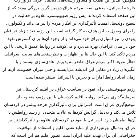
منوهین، مدیر این صفحه و مشاور رسانه‌های دیجیتال عربی در وزارت
خارجه اسرائیل، مدعی است مردم عراق دومین گروه بزرگی بودند که از
این صفحه استفاده کرده‌اند. پس رژیم صهیونیستی، علاوه بر فعالیت در
سطح دولت‌ها، اهمیت تأثیرگذاری بر افکار مردم را نیز می‌داند و تکنولوژی
را برای وصول به این هدف به کار گرفته است. این رژیم تعداد زیاد عراقیان
یهودی را نیز امتیازی برای خود می‌داند و از وجود آن‌ها برای گسترش نفوذ
خود در میان عراقیان بهره می‌برد و می‌کوشد بر روابط عمیق تاریخی با این
مردم تأکید کند. با این حال بنا بر اظهارات و نظرسنجی‌های سایت اسرائیلی
«هاآراتص»، اکثر مردم عراق حاضر به پذیرش عادی‌سازی نیستند و با
انگیزه‌ای زیاد در مقابل این اندیشه می‌ایستند و حتی میزان خصومت آن‌ها از
زمان ایجاد روابط امارات و بحرین با اسرائیل بیشتر شده است.
رژیم صهیونیستی برای نفوذ در سیاست عراق، در اقلیم کردستان نیز
سرمایه‌گذاری می‌کند. روابط اقلیم کردستان با این رژیم، متفاوت از
موضع‌گیری عراق است. اسرائیل برای تأثیرگذاریِ هرچه بیشتر در کردستان
تلاش می‌کند و به‌دلیل گرایش کردها به ایالات متحده، از رشد روابطش با
آن‌ها اطمینان دارد. اسرائیل با نفوذ در کردستان، علاوه بر تأثیرگذاشتن بر
عراق، به‌دنبال بهره‌برداری از منابع نفتی اقلیم و استفاده از موقعیت
جغرافیایی آن برای تهدید علیه ایران است. تصور اقلیم هم این است که