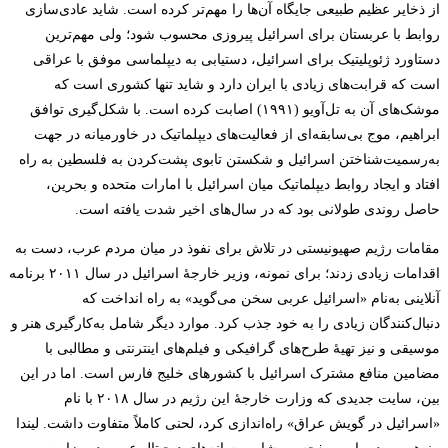
از ذخایر عظیم طبیعی جایگاه آن‌ها را مهم‌تر کرده است. شاید عادی‌سازی
روابط با عربستان برای اسرائیل پیروزی محسوب شود؛ ولی مهم‌ترین
دستاورد ژئوپلیتیک برای اسرائیل، دستیابی به دیپلماسی موفق با عراقی
است که قرابت‌های زیادی با ایران دارد و شاید تنها کشوری است که
موشک‌های آن به تل‌آویو (۱۹۹۱) اصابت کرده است. با شکل‌گیری توافق
ابراهیم، موج بی‌سابقه‌ای از فعالیت‌های دیپلماتیک در خاورمیانه در جهت
به‌رسمیت‌شناختن اسرائیل و شکستن تابوی پشت‌کردن به فلسطین به راه
افتاد و ایجاد روابط دیپلماتیک میان اسرائیل با امارات متحده و بحرین،
حاصل روندی طولانی بود که در سال‌های اخیر شدت یافته است.
مقامات رژیم صهیونیستی در تلاش برای نفوذ در میان مردم عرب، دست به
اقدامات زیادی زدند؛ برای نمونه، وزیر خارجۀ اسرائیل در سال ۲۰۱۱ برنامه
آنلاینی به‌نام «اسرائیل عربی سخن می‌گوید» به راه انداخت که
دنبال‌کنندگان زیادی را به خود جذب کرد. موارد دیگر شامل به‌کارگیری هنر و
موسیقی و نیز تهیۀ طرح‌های گرافیکی و فیلم‌های اینترنتی و مطالبی با
مضامین منافع مشترک اسرائیل با کشورهای خلیج فارس است. اما در این
بین، سایت جدیدی که وزارت خارجۀ این رژیم در سال ۲۰۱۸ با نام
«اسرائیل در گویش عراق» راه‌اندازی کرد، لحنی کاملاً متفاوت داشت. لیندا