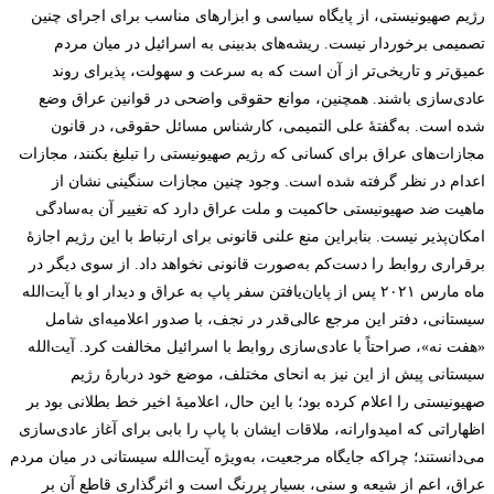
رژیم صهیونیستی، از پایگاه سیاسی و ابزارهای مناسب برای اجرای چنین
تصمیمی برخوردار نیست. ریشه‌های بدبینی به اسرائیل در میان مردم
عمیق‌تر و تاریخی‌تر از آن است که به ‌سرعت و سهولت، پذیرای روند
عادی‌سازی باشند. همچنین، موانع حقوقی واضحی در قوانین عراق وضع
شده است. به‌گفتۀ علی التمیمی، کارشناس مسائل حقوقی، در قانون
مجازات‌های عراق برای کسانی که رژیم صهیونیستی را تبلیغ بکنند، مجازات
اعدام در نظر گرفته شده است. وجود چنین مجازات سنگینی نشان از
ماهیت ضد صهیونیستی حاکمیت و ملت عراق دارد که تغییر آن به‌سادگی
امکان‌پذیر نیست. بنابراین منع علنی قانونی برای ارتباط با این رژیم اجازۀ
برقراری روابط را دست‌کم به‌صورت قانونی نخواهد داد. از سوی دیگر در
ماه مارس ۲۰۲۱ پس از پایان‌یافتن سفر پاپ به عراق و دیدار او با آیت‌الله
سیستانی، دفتر این مرجع عالی‌قدر در نجف، با صدور اعلامیه‌ای شامل
«هفت نه»، صراحتاً با عادی‌سازی روابط با اسرائیل مخالفت کرد. آیت‌الله
سیستانی پیش از این نیز به انحای مختلف، موضع خود دربارۀ رژیم
صهیونیستی را اعلام کرده بود؛ با این حال، اعلامیۀ اخیر خط بطلانی بود بر
اظهاراتی که امیدوارانه، ملاقات ایشان با پاپ را بابی برای آغاز عادی‌سازی
می‌دانستند؛ چراکه جایگاه مرجعیت، به‌ویژه آیت‌الله سیستانی در میان مردم
عراق، اعم از شیعه و سنی، بسیار پررنگ است و اثرگذاری قاطع آن بر