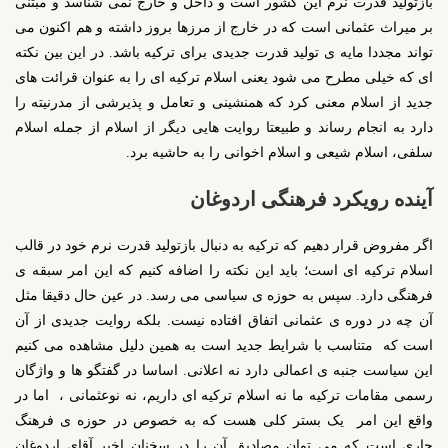
بازتولید قدرت نرم این کشور است و داخل و خارج نمی شناسد و مبتنی
بر میراث عثمانی است که در خارج از مرزها بروز داشته و هم اکنون می
تواند مجددا مایه ی تولید قدرت جدیدی برای ترکیه باشد. در این بین نکته
ای که خیلی مطرح می شود یعنی اسلام ترکیه ای را به عنوان قرائت های
جدید از اسلام معنی کرد که همنشینی و تعامل و پذیرشی از مدرنیته را
دارد به انجام رساند و طبیعتا روایت هایی دیگر از اسلام از جمله اسلام
سلفی، اسلام شیعی و اسلام اخوانی را به حاشیه برد.
آینده رویکرد فرهنگی اردوغان
اگر مفروض قرار دهیم که ترکیه به دنبال بازتولید قدرت نرم خود در قالب
اسلام ترکیه ای است؛ باید این نکته را اضافه کنیم که این امر سبقه ی
فرهنگی دارد. سپس به حوزه ی سیاسی می رسد. در عین حال دقیقا مثل
آن چه در دوره ی عثمانی اتفاق افتاده نیست. بلکه روایت جدیدی از آن
است که متناسب با شرایط جدید است به همین دلیل مشاهده می کنیم
این سیاست جنبه ی اعمالی دارد نه اعلانی. اساسا در گفتگو ها و واژگان
رسمی مقامات ترکیه ما نه اسلام ترکیه ای داریم، نه نوعثمانی ، اما در
واقع این امر یک بستر کلی هست که به خصوص در حوزه ی فرهنگ
جاری است که می توان مصادیق آن را در سخنان اخیر آقای اردوغان