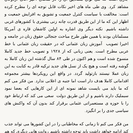
مشاهد کرد. وی طی ماه های اخیر نکات قابل توجه ای را مطرح کرده
است: مخالفت با سیاست کنترل جمعیت و تشویق به افزایش جمعیت و
اظهار این که ما از این طریق قدرت چانه زنی بیشتری با کشورهای غربی
داشته باشیم. نکته دیگر وی اشاره به اولین کاشفان قاره ی آمریکا
مسلمانان بودند یا همین طور طرح مباحث جنجالی حقوق زنان در جامعه و
اخیرا تصویب آموزش زبان عثمانی که در حقیقت زبان عثمانی با خط
عربی مطرح است. یعنی زبانی که از ۱۹۲۸ و تصویب خط جدید کاملا
منسوخ شده است و هم اکنون در طی ۸۴ سال گذشته این زبان کاملا به
گوشه رفته است و هیچ یک از نسل های جدید ترکیه قادر به کتابت به این
زبان عملا نیستند بازتولید گردد. در واقع این رویکردها بیشتر مجموعه
اقداماتی کاملا هدف دار است اما جنبه ی اعلانی ندارد. من فکر می کنم
که ما باید می بایست شاهد نمونه ای از این کارهایی که بعضا نمود
سبملیک دارند باشیم و از این طریق دولت سعی می کند که ارتباط خود
را با حوزه ی مستعمراتی عثمانی برقرار کند بدون آن که واکنش های
سیاسی جدی را بر انگیزد.
من فکر می کنم تا زمانی که مخاطبانی را در این کشورها می تواند جذب
کند ادامه خواهد داشت باید توجه داشته باشیم روایت هایی دیگری که هم