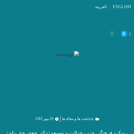
ENGLISH
.
العربية
0
یادداشت ها و مقاله ها
19 مهر 1393
رویکرد فرهنگی حزب عدالت و توسعه | دکتر جعفر حق پناه /