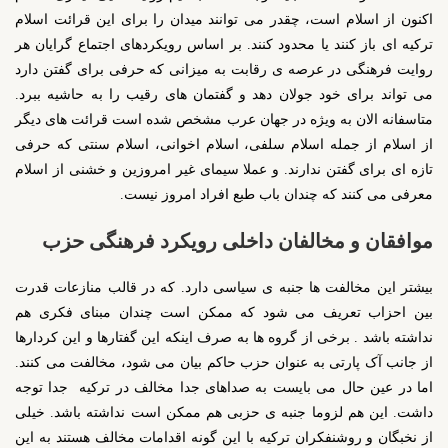
اکنون از اسلام است، چقدر می توانند میدان را برای این قرائت اسلام
ترکیه ای باز کنند یا محدود کنند. بر اساس رویکردهای اجتماع گرایان هر
روایت فرهنگی در عرصه ی رقابت به میزانی که حرفی برای گفتن دارد
می تواند برای خود جولان دهد و گفتمان های رقیب را به حاشیه ببرد.
متاسفانه الان به ویژه در جهان عرب مشخص شده است قرائت های دیگر
از اسلام از جمله اسلام سلفی، اسلام اخوانی، اسلام سنتی که حرفی
تازه ای برای گفتن ندارند. و عملا سیمای غیر امروزین و خشنی از اسلام
معرفی می کنند که چندان باب طبع افراد امروز نیست.
موافقان و مخالفان داخلی رویکرد فرهنگی حزب
بیشتر این مخالفت ها جنبه ی سیاسی دارد. که در قالب منازعات قدرت
بین احزاب تعریف می شود که ممکن است چندان مبنای فکری هم
نداشته باشد . برخی از گروه ها به صرف اینکه این گفتارها و این کردارها
از جانب آک پارتی به عنوان حزب حاکم بیان می شود، مخالفت می کنند.
اما در عین حال می بایست به صداهای جدا مخالف در ترکیه جدا توجه
داشت. این هم لزوما جنبه ی حزبی هم ممکن است نداشته باشد. خیلی
از نخبگان و روشنفکران ترکیه با این گونه اقدامات مخالف هستند به این