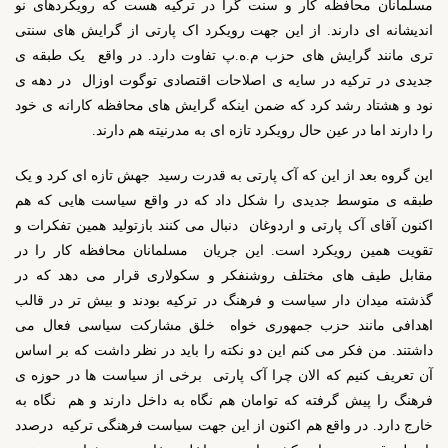
مسلمانان محافظه کار و سنت گرا در ترکیه هست که رویکردهای نو
اندیشانه ای دارند. از این جهت رویکرد اک پارتی از گرایش های سنتی
تری مانند گرایش های حزب م.ه.پ تفاوت دارد. در واقع یک طبقه ی
جدیدی در ترکیه در سایه ی اصلاحات اقتصادی توگوت اوزال در دهه ی
نود و هشتاد رشد کرد که ضمن اینکه گرایش های محافظه کارانه ی خود
را دارند اما در عین حال رویکرد تازه ای به مدرنیته هم دارند.
این گروه بعد از این که آک پارتی به قدرت رسید جهش تازه ای کرد و یک
طبقه ی متوسط جدیدی را شکل داد که در واقع سیاست هایی که هم
اکنون آقای آک پارتی و اردوغان دنبال می کنند بازتولید همین تفکرات و
تقویت همین رویکرد است. این جریان مسلمانان محافظه کار را در
مقابل طیف های مختلف روشنفکر و سکولاری قرار می دهد که در
گذشته میدان دار سیاست و فرهنگ در ترکیه بودند و بیش تر در قالب
اهدافی مانند حزب جمهوری خواه خلق مشارکت سیاسی فعال می
داشتند. من فکر می کنم این دو نکته را باید در نظر داشت که بر اساس
آن تعریف کنیم که الان چرا آک پارتی برخی از سیاست ها در حوزه ی
فرهنگ را پیش گرفته که توامان هم نگاه به داخل دارند و هم نگاه به
خارج دارد. در واقع هم اکنون از این جهت سیاست فرهنگی ترکیه درصدد