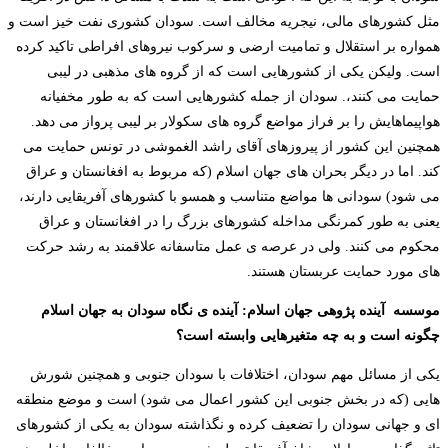
مثل کشورهای مالی، نیجریه مخالف است. سودان کشوری نفت خیز است و
همواره بر استقلال و تمامیت ارضی و سرکوب نیروهای افراطی تاکید کرده
است. ولیکن یکی از کشورهایی است که از گروه های مذهبی در لیبی
حمایت می کنند،. سودان از جمله کشورهایی است که به طور مخفیانه
هواپیماهایش را بر فراز مواضع گروه های سکولار بر لیبی پرواز می دهد.
همچنین این کشور از پیروزهای آقای راشد الغموشی در تونس حمایت می
کند. اما در دیگر بحران های جهان اسلام (که مربوط به افغانستان و عراق
می شود) سودانی ها مواضع متناسب و همسو با کشورهای آفریقایی دارند،
یعنی به طور کمرنگی مداخله کشورهای بزرگ را در افغانستان و عراق
محکوم می کنند. ولی در عرصه ی عمل متاسفانه علاقمند به رشد حرکت
های مورد حمایت عربستان هستند.
موسسه آینده پژوهی جهان اسلام: آینده ی نگاه سودان به جهان اسلام
چگونه است و به چه متغیرهایی وابسته است؟
یکی از مسائل مهم سودان، اختلافات با سودان جنوبی و همچنین شورش
هایی (که در بخش جنوبی این کشور اعمال می شود) است و موضع منطقه
ای و جهانی سودان را تضعیف کرده و نگذاشته سودان به یکی از کشورهای