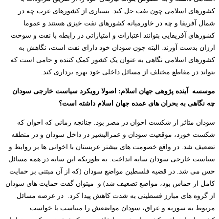
کشورهای اسلامی چون نفت حل کند. بسیاری از کشورهای عرب چه در
شمال آفریقا و چه در خاورمیانه کشورهای نفت خیزی هستند و عموما
کشورهای آفریقایی بتوانند اعتبارات و امتیازاتی در رابطه با نفت و سوخت
ارزان بدست آورند. البته چون سودان خود دارای نفت است، نگاهش به
کشورهای اسلامی نگاهی به عنوان یک کشور کمک کننده و حامی است که
بتواند در مقاطع مختلف از مسائل داخلی خود بهره برداری کند.
موسسه آینده پژوهی جهان اسلام: اصولا رویکرد سیاست خارجی سودان
چه نگاهی به بحران های عمده جهان اسلام داشته است؟
سودان متاثر از شکست اخوان در مصر بود. چنانچه زمانی که اخوان که
شکست خورد، موقعیت سودان و عمرالبشیر در داخل سودان و در منطقه
تضعیف شد. در واقع خصومت های بیشتر عربستان با اخوانی ها بر روابط و
سیاست خارجی سودان سایه انداخت. به طوریکه این سایه در همه مسائل
حس می شد. در قضیه فلسطین مواضع سودان (که از آن مبتنی بر حمایت
کامل از حماس بود، مواضع تضعیف شد) و میتوان گفت حمایت های سودان
از گروه های مبارز فسطینی به شدت کاهش پیدا کرد. در عرصه مسائل
مربوط به سوریه و عراق، سودان مواضعش را متناسب با خواست