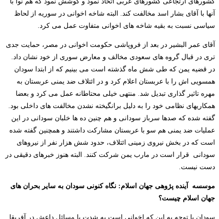
کشورهای ارتجاعی کشورهای عربی اتخاذ نمود و کوشش نمود که هم نوا با
آنها با آقای بشار اسد مخالفت کند. البته شاخه اخوانی در سوریه از لحاظ
سیاسی نسبت به بقیه شاخه های اخوانی متفاوت عمل می کرد.
آقای عمر البشیر در بعد از فروپاشی حکومت اخوانی در مصر، حمایت جدی
تری در قبال گروه های سعودی مخالف و معارض سوری از خود نشان داد.
در قضیه یمن که طی شش ماه گذشته است می بینیم که از ابتدا سودان
همسویی اش را با عربستان اعلام کرد و در ائتلاف ضد یمنی عربستان به
مهره تاثیر گذاری تبدیل شد. منتهی خیلی محتاطانه عمل می کرد و بعضا
همکاریهای نظامی خود را به دلیل برانگیخته نشدن مخالفت های داخلی بود.
گفته شده که صدها سرباز سودانی و هم چنین ده ها خلبان سودانی در این
عملیات ضد یمنی هم سو با عربستان مشارکت داشتند و همچنین گفته شده
است که در بخش نیروی زمینی ائتلاف، حدود شش هزار نفر از نیروهای
سودانی قرار است در مارب یمن شرکت کنند. البته هنوز خبرهای دقیقی در
دست نیست.
موسسه آینده پژوهی جهان اسلام: نگاه کنونی سودان به سایر بحران های
جهان اسلام چیست؟
سودان با توجه به این که اخوانی است به شدت با مسائل داعش در آفریقا