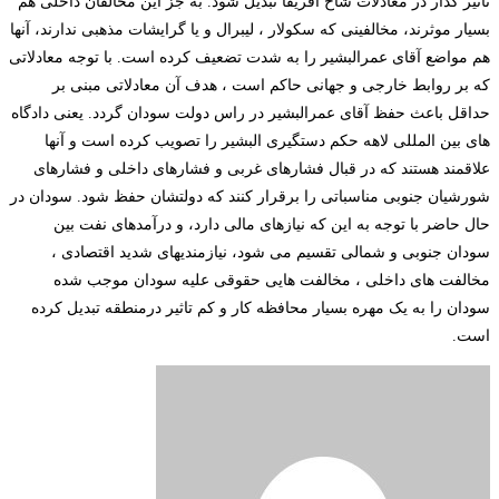
تاثیر گذار در معادلات شاخ آفریقا تبدیل شود. به جز این مخالفان داخلی هم
بسیار موثرند، مخالفینی که سکولار ، لیبرال و یا گرایشات مذهبی ندارند، آنها
هم مواضع آقای عمرالبشیر را به شدت تضعیف کرده است. با توجه معادلاتی
که بر روابط خارجی و جهانی حاکم است ، هدف آن معادلاتی مبنی بر
حداقل باعث حفظ آقای عمرالبشیر در راس دولت سودان گردد. یعنی دادگاه
های بین المللی لاهه حکم دستگیری البشیر را تصویب کرده است و آنها
علاقمند هستند که در قبال فشارهای غربی و فشارهای داخلی و فشارهای
شورشیان جنوبی مناسباتی را برقرار کنند که دولتشان حفظ شود. سودان در
حال حاضر با توجه به این که نیازهای مالی دارد، و درآمدهای نفت بین
سودان جنوبی و شمالی تقسیم می شود، نیازمندیهای شدید اقتصادی ،
مخالفت های داخلی ، مخالفت هایی حقوقی علیه سودان موجب شده
سودان را به یک مهره بسیار محافظه کار و کم تاثیر درمنطقه تبدیل کرده
است.