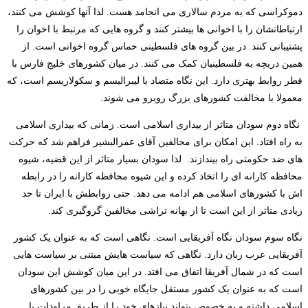
دموکراسی که به مردم سالاری می انجامد هست. لذا آنها کوشش می کنند،
ارتباطاتشان را با اخوانی ها بیشتر کنند و گروه هایی که مرتبط با اخوان را
پشتیبانی کنند. در بین گروه های فلسطینی حماس گروه اخوانی است. از
همین دریچه به فلسطینیان کمک می کنند. در میان کشورهای خلیج فارس با
قطر روابط بهتری دارد. این نگاه متضاد با لیبرالیسم و سکولاریسم است، که
معمولا با مخالفت کشورهای بزرگ روبرو می شوند.
نگاه دوم سودان متاثر از بیداری اسلامی است. زمانی که بیداری اسلامی
به راه افتاد. این امکان برای مخالفین آقای عمرالبشیر فراهم شد که حرکت
های ضد حکومتی راه بیندازند. لذا سودان بسیار متاثر از این قضیه، شیوه
محافظه کارانه ای را اتخاذ کرده و این شیوه محافظه کارانه را در رابطه
اش با کشورهای اسلامی هم ادامه می دهد. حتی روابطش با ایران تا حد
زیادی متاثر از این است تا از بهانه تراشی مخالفین گروگیری کند.
نگاه سوم سودان نگاه آفریقایی است. نگاهی است که به عنوان یک کشور
آفریقایی عرب زبان دارد. نگاهی که سیاست هایش مبتنی بر سیاست هایی
است که در شمال آفریقا اتفاق می افتد. در این میان کوشش این سودان
است که به عنوان یک کشور مستقل جایگاه خوبی را در بین کشورهای
اسلامی داشته و به خصوص بتواند نیازهای خود را از طریق مراودات با