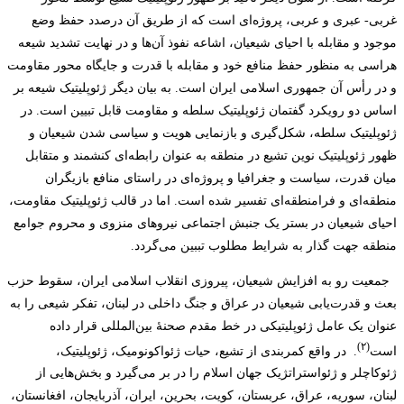
غربی- عبری و عربی، پروژه‌ای است که از طریق آن درصدد حفظ وضع
موجود و مقابله با احیای شیعیان، اشاعه نفوذ آن‌ها و در نهایت تشدید شیعه
هراسی به منظور حفظ منافع خود و مقابله با قدرت و جایگاه محور مقاومت
و در رأس آن جمهوری اسلامی ایران است. به بیان دیگر ژئوپلیتیک شیعه بر
اساس دو رویکرد گفتمان ژئوپلیتیک سلطه و مقاومت قابل تبیین است. در
ژئوپلیتیک سلطه، شکل‌گیری و بازنمایی هویت و سیاسی شدن شیعیان و
ظهور ژئوپلیتیک نوین تشیع در منطقه به عنوان رابطه‌ای کنشمند و متقابل
میان قدرت، سیاست و جغرافیا و پروژه‌ای در راستای منافع بازیگران
منطقه‌ای و فرامنطقه‌ای تفسیر شده است. اما در قالب ژئوپلیتیک مقاومت،
احیای شیعیان در بستر یک جنبش اجتماعی نیروهای منزوی و محروم جوامع
منطقه جهت گذار به شرایط مطلوب تببین می‌گردد.
جمعیت رو به افزایش شیعیان، پیروزی انقلاب اسلامی ایران، سقوط حزب
بعث و قدرت‌یابی شیعیان در عراق و جنگ داخلی در لبنان، تفکر شیعی را به
عنوان یک عامل ژئوپلیتیکی در خط مقدم صحنۀ بین‌المللی قرار داده
(۲)
است
. در واقع کمربندی از تشیع، حیات ژئواکونومیک، ژئوپلیتیک،
ژئوکاچلر و ژئواستراتژیک جهان اسلام را در بر می‌گیرد و بخش‌هایی از
لبنان، سوریه، عراق، عربستان، کویت، بحرین، ایران، آذربایجان، افغانستان،