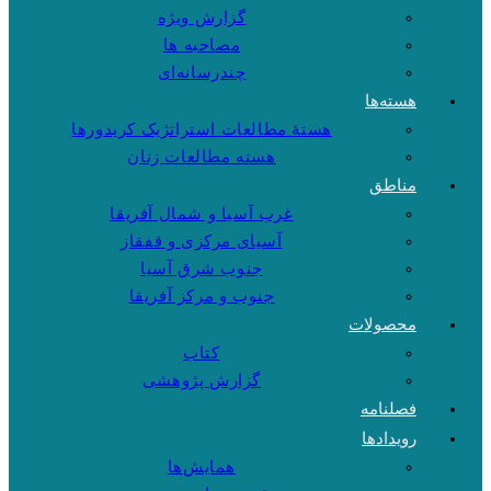
گزارش ویژه
مصاحبه ها
چندرسانه‌ای
هسته‌ها
هستهٔ مطالعات استراتژیک کریدورها
هسته مطالعات زنان
مناطق
غرب آسیا و شمال آفریقا
آسیای مرکزی و قفقاز
جنوب شرق آسیا
جنوب و مرکز آفریقا
محصولات
کتاب
گزارش پژوهشی
فصلنامه
رویدادها
همایش‌ها