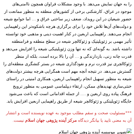
را به جهان نمایش می‌دهد. با وجود مشکلات فراوان همچون ناامنی‌های
موجود در عراق، کارشکنی برخی از کشورهای منطقه به منظور ممانعت از
حضور شیعیان در این رویداد، ضعف زیر ساختی عراق و … اما جوامع شیعه
و دولت‌های آن‌ها تلاش خود را برای برگزاری هرچه باشکوه‌تر این راهپیمایی
انجام می‌دهند. راهپیمایی اربعین در کنار اهمیت دینی و مذهبی خود توانسته
تأثیر مهمی بر ژئوپلیتیک و ژئوکالچر شیعه در سطح منطقه و فرامنطقه
داشته باشد. به گونه‌ای که نه تنها وزن ژئوپلیتیکی شیعه را افزایش می‌دهد و
قدرت چانه زنی، بازدارندگی و … آن را بالا برده است، بلکه از منظر
ژئوکالچری نیز قدرت نرم و نفوذگذاری شیعه در بستر کنشگری منطقه‌ای را
گسترش می‌دهد. در نتیجه آنچه مهم است همگرایی هرچه بیشتر دولت‌های
شیعه به منظور تسهیل انجام راهپیمایی اربعین، همکاری امنیتی در راستای
خنثی‌سازی تهدیدهای ممکن، ارتقاء دیپلماسی عمومی به منظور ترویج
فرهنگ پیاده روی اربعین و …. از جمله اقداماتی است که باعث می‌شود
جایگاه ژئوپلیتکی و ژئوکالچر شیعه از طریق راهپمایی اربعین افزایش یابد.
***مسئولیت صحت و سقم مطلب موجود به عهده نویسنده است و انتشار
آن­ به معنی تایید یا بیانگر دیدگاه
مرکز آینده پژوهی جهان
اسلام
نیست.