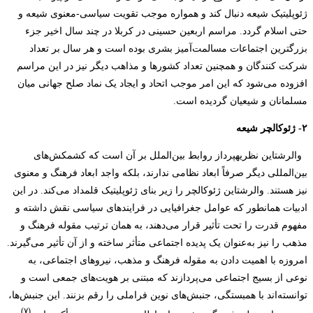
ژئوپلیتیک شیعه دنبال کند و همواره موجب تقویت سیاسی-معنوی شیعه و
حتی اسلام گردد. مراسم اربعین حسینی در کربلا در چند سال اخیر جزء
بزرگترین اجتماعات مسالمت‌­آمیز بشری بوده است و هر سال بر تعداد
شرکت‌ کنندگان و همچنین تعداد کشورها و مذاهب دیگر نیز در این مراسم
افزوده می‌شود که این امر موجب اتحاد و ایجاد یک نماد صلح جهانی میان
مسلمانان و شیعیان گردیده است.
۲- ژئوکالچر
شیعه
والرشتاین نظریه­پرداز روابط بین‌الملل بر آن است که کشمکش‌های
بین‌المللی دیگر صرفاً ابعاد نظامی ندارند، بلکه واجد ابعاد فرهنگ و معنوی
نیز هستند. والرشتاین ژئوکالچر را زیر بنای ژئوپلیتیک قلمداد می‌کند. در این
ادبیات همانطور که عوامل جغرافیایی در فرایندهای سیاسی نقش داشته و
مفهوم قدرت را تحت تأثیر قرار می‌دهند، به همان ترتیب مقوله فرهنگ و
مذهب را نیز به‌عنوان یک پدیده اجتماعی متأثر ساخته و از آن تأثیر می‌گیرند.
امروزه با اهمیت دادن به مقوله فرهنگ و مذهب، نیروهای اجتماعی، به
نوعی از بسیج اجتماعی می‌پردازند که مبتنی بر هویت‌های جمعی است و
توانسته‌اند با همبستگی، جنبش‌های نوین فراملی را رقم بزنند. این جنبش‌ها،
(۷)