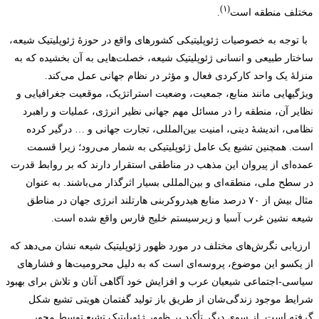
(۱)
مختلف منطقه است
.
با توجه به خصوصیات ژئوپلیتیکی کشورهای واقع در حوزۀ ژئوپلیتیک شیعه،
ساختار طبیعی و انسانی ژئوپلیتیک شیعه، خصلت‌هایی به آن بخشیده که به
منزلۀ یک واحد کارکردی فعال و مؤثر در نظام جهانی عمل می‌کند.
ویژگی‎هایی مانند منابع، جمعیت، وضعیت استراتژیک، موقعیت جغرافیایی و
نظایر آن، منطقه را در مسائل مهم جهانی نظیر انرژی، عملیات و راهبرد
نظامی، اندیشۀ دینی، امنیت بین‌المللی، تجارت جهانی و … درگیر کرده
است. همچنین تشیع یک عامل ژئوپلیتیکی به شمار می‌رود؛ زیرا قسمت
عمده‌ای از پیروان این مذهب در مناطقی استقرار دارند که بر روابط قدرت
در سطح ملی، منطقه‌ای و بین‌المللی بسیار اثرگذار می‌باشند. به عنوان
مثال بیش از ۷۰ درصد منابع هیدروکربنی هارتلند انرژی جهان در مناطق
شیعه نشین غرب آسیا و زیرسیستم خلیج فارس واقع شده است.
ارزیابی نگرش‌های مختلف در مورد ظهور ژئوپلیتیک شیعه نشان می‌دهد که
از یکسو این موضوع، پروسه‌ای است که به دلیل محرومیت‌ها و فشارهای
سیاسی-اجتماعی شیعیان عرب و افزایش خود آگاهی آنان و تلاش برای بهبود
شرایط موجود زندگی‌شان از طریق باز تولید گفتمان هویتی تشیع شکل
گرفته است. از سوی دیگر تأکید بر ظهور ژئوپلیتیک تشیع توسط محور