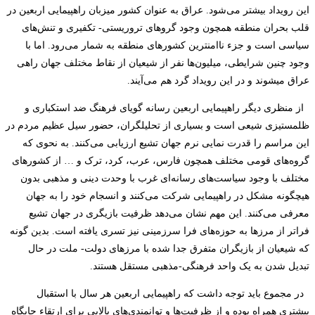
این رویداد بیشتر می‌شود. عراق به عنوان کشور میزبان راهپیمایی اربعین در
قلب بحران منطقه همچون وجود گروهای تروریستی- تکفیری و تنش‌های
سیاسی است و جزء ناامن­ترین کشورهای منطقه به شمار می‌رود. اما با
وجود چنین شرایطی، میلیون‌ها نفر از شیعیان از نقاط مختلف جهان راهی
عراق می­شوند و در این رویداد گرد هم می‌آیند.
از منظری دیگر راهپیمایی اربعین رسانه گویای فرهنگ ضد استکباری و
ظلم­ستیزی شیعی است و بسیاری از تحلیلگران، حضور سیل عظیم مردم در
این مراسم را قدرت نمایی نرم جهان تشیع ارزیابی می‌کنند. به نحوی که
گروه‌های قومی مختلف همچون فارس، عرب، کرد، ترک و … از کشورهای
مختلف با وجود سیاست‌های رسانه‌ای غرب با وحدت دینی و مذهبی بدون
هیچگونه مشکل در راهپیمایی شرکت می‌کنند و انسجام خود را به جهان
معرفی می‌کنند. این مهم نشان می‌دهد ظرفیت بازیگری در جهان تشیع
فراتر از مرزها به حوزه‌های فرا سرزمینی نیز تسری یافته است. بدین گونه
که شیعیان از بازیگران متفرق جدا شده با مرزهای دولت- ملت در حال
تبدیل شدن به یک واحد فرهنگی-مذهبی مستقل هستند.
در مجموع باید توجه داشت که راهپیمایی اربعین هر سال با استقبال
بیشتری همراه بوده و از ظرفیت‌ها و توانمندی‌های بالایی برای ارتقاء جایگاه