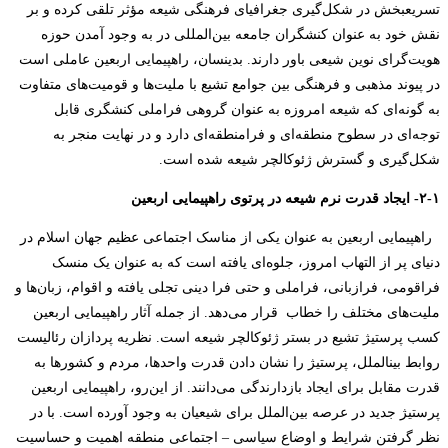
تسریع­بخش در شکل‌گیری جغرافیای فرهنگی شیعه مؤثر تلقی کرده و بر
نقش خود به ‌عنوان کنشگران جامعه بین‌المللی در به‌ وجود آمدن حوزه
هویت‌گرای نوین شیعی باور دارند. بدین­سان، راهپیمایی اربعین عاملی است
در پیوند مذهبی و فرهنگی بین جوامع تشیع با ملیت‌ها و قومیت‌های متفاوت
به گونه‌ای که شیعه امروزه به عنوان گروهی فراملی کنشگری قابل
توجه‌ای در سطوح منطقه‌ای و فرامنطقه‌ای دارد و در نهایت منجر به
شکل‌گیری و گسترش ژئوکالچر شیعه شده است.
۲-۱- ایجاد قدرت نرم شیعه در پرتوی راهپیمایی اربعین
راهپیمایی اربعین به عنوان یکی از مناسک اجتماعی عظیم جهان اسلام در
دنیای پر از التهاب امروز، جلوه‌ای یافته است که به‌ عنوان یک منسک
فراقومی، فرازبانی، فراملی و حتی فرا دینی تجلی یافته و اقوام، زبان‌ها و
ملیت‌های مختلف را خطاب قرار می‌دهد. از جمله آثار راهپیمایی اربعین
کسب پرستیژ تشیع در بستر ژئوکالچر شیعه است. نظریه پردازان رئالیست
روابط بین­الملل، پرستیژ را نشان دادن قدرت واحدها، مردم و کشورها به
قدرت مقابل برای ایجاد بازدارندگی می‌دانند. از این‌رو، راهپیمایی اربعین
پرستیژ جدید در عرصه بین‌الملل برای شیعیان به وجود آورده است. با در
نظر گرفتن شرایط و اوضاع سیاسی – اجتماعی منطقه اهمیت و حساسیت