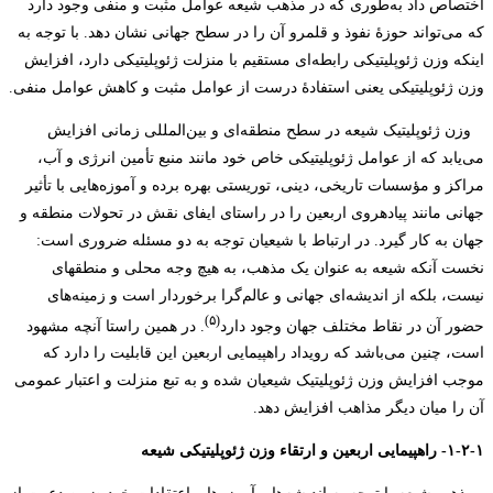
اختصاص داد به‌طوری که در مذهب شیعه عوامل مثبت و منفی وجود دارد
که می‌تواند حوزۀ نفوذ و قلمرو آن را در سطح جهانی نشان دهد. با توجه به
اینکه وزن ژئوپلیتیکی رابطه‌ای مستقیم با منزلت ژئوپلیتیکی دارد، افزایش
وزن ژئوپلیتیکی یعنی استفادۀ درست از عوامل مثبت و کاهش عوامل منفی.
وزن ژئوپلیتیک شیعه در سطح منطقه‌ای و بین‌المللی زمانی افزایش
می‌یابد که از عوامل ژئوپلیتیکی خاص خود مانند منبع تأمین انرژی و آب،
مراکز و مؤسسات تاریخی، دینی، توریستی بهره برده و آموز‌ه‌هایی با تأثیر
جهانی مانند پیاده­روی اربعین را در راستای ایفای نقش در تحولات منطقه و
جهان به کار گیرد. در ارتباط با شیعیان توجه به دو مسئله ضروری است:
نخست آن­که شیعه به عنوان یک مذهب، به هیچ وجه محلی و منطقه­ای
نیست، بلکه از اندیشه‌ای جهانی و عالم‌گرا برخوردار است و زمینه‌های
(۵)
حضور آن در نقاط مختلف جهان وجود دارد
. در همین راستا آنچه مشهود
است، چنین می‌باشد که رویداد راهپیمایی اربعین این قابلیت را دارد که
موجب افزایش وزن ژئوپلیتیک شیعیان شده و به تبع منزلت و اعتبار عمومی
آن را میان دیگر مذاهب افزایش دهد.
۱-۲-۱- راهپیمایی اربعین و ارتقاء وزن ژئوپلیتیکی شیعه