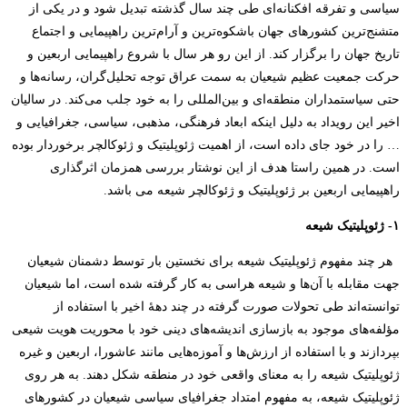
سیاسی و تفرقه افکنانه‌ای طی چند سال گذشته تبدیل شود و در یکی از
متشنج‌ترین کشورهای جهان باشکوه‌ترین و آرا‌م‌ترین راهپیمایی و اجتماع
تاریخ جهان را برگزار کند. از این رو هر سال با شروع راهپیمایی اربعین و
حرکت جمعیت عظیم شیعیان به سمت عراق توجه تحلیل‌گران، رسانه‌ها و
حتی سیاستمداران منطقه‌ای و بین‌المللی را به خود جلب می‌کند. در سالیان
اخیر این رویداد به دلیل اینکه ابعاد فرهنگی، مذهبی، سیاسی، جغرافیایی و
… را در خود جای داده است، از اهمیت ژئوپلیتیک و ژئوکالچر برخوردار بوده
است. در همین راستا هدف از این نوشتار بررسی همزمان اثرگذاری
راهپیمایی اربعین بر ژئوپلیتیک و ژئوکالچر شیعه می باشد.
۱- ژئوپلیتیک شیعه
هر چند مفهوم ژئوپلیتیک شیعه برای نخستین بار توسط دشمنان شیعیان
جهت مقابله با آن‌ها و شیعه هراسی به کار گرفته شده است، اما شیعیان
توانسته‌اند طی تحولات صورت گرفته در چند دهۀ اخیر با استفاده از
مؤلفه‌های موجود به بازسازی اندیشه‌های دینی خود با محوریت هویت شیعی
بپردازند و با استفاده از ارزش‌ها و آموزه‌هایی مانند عاشورا، اربعین و غیره
ژئوپلیتیک شیعه را به معنای واقعی خود در منطقه شکل دهند. به هر روی
ژئوپلیتیک شیعه، به مفهوم امتداد جغرافیای سیاسی شیعیان در کشورهای