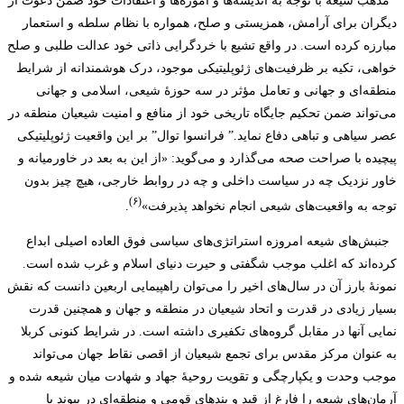
مذهب شیعه با توجه به اندیشه‌ها و آموزه‌ها و اعتقادات خود ضمن دعوت از
دیگران برای آرامش، همزیستی و صلح، همواره با نظام سلطه و استعمار
مبارزه کرده است. در واقع تشیع با خردگرایی ذاتی خود عدالت طلبی و صلح
خواهی، تکیه بر ظرفیت‌های ژئوپلیتیکی موجود، درک هوشمندانه از شرایط
منطقه‌ای و جهانی و تعامل مؤثر در سه حوزۀ شیعی، اسلامی و جهانی
می‌تواند ضمن تحکیم جایگاه تاریخی خود از منافع و امنیت شیعیان منطقه در
عصر سیاهی و تباهی دفاع نماید.” فرانسوا توال” بر این واقعیت ژئوپلیتیکی
پیچیده با صراحت صحه می‌گذارد و می‌گوید: «از این به بعد در خاورمیانه و
خاور نزدیک چه در سیاست داخلی و چه در روابط خارجی، هیچ چیز بدون
(۶)
توجه به واقعیت‌های شیعی انجام نخواهد پذیرفت»
.
جنبش‌های شیعه امروزه استراتژی‌های سیاسی فوق العاده اصیلی ابداع
کرده‌اند که اغلب موجب شگفتی و حیرت دنیای اسلام و غرب شده است.
نمونۀ بارز آن در سال‌های اخیر را می‌توان راهپیمایی اربعین دانست که نقش
بسیار زیادی در قدرت و اتحاد شیعیان در منطقه و جهان و همچنین قدرت
نمایی آن­ها در مقابل گروه‌های تکفیری داشته است. در شرایط کنونی کربلا
به عنوان مرکز مقدس برای تجمع شیعیان از اقصی نقاط جهان می‌تواند
موجب وحدت و یکپارچگی و تقویت روحیۀ جهاد و شهادت میان شیعه شده و
آرمان‌های شیعه را فارغ از قید و بندهای قومی و منطقه‌ای در پیوند با