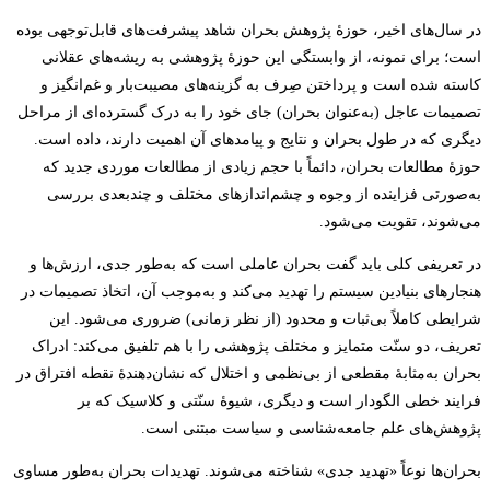
در سال‌های اخیر، حوزۀ پژوهش بحران شاهد پیشرفت‌های قابل‌توجهی بوده
است؛ برای نمونه، از وابستگی این حوزۀ پژوهشی به ریشه‌های عقلانی
کاسته شده است و پرداختن صِرف به گزینه‌های مصیبت‌بار و غم‌انگیز و
تصمیمات عاجل (به‌عنوان بحران) جای خود را به درک گسترده‌ای از مراحل
دیگری که در طول بحران و نتایج و پیامدهای آن اهمیت دارند، داده است.
حوزۀ مطالعات بحران، دائماً با حجم زیادی از مطالعات موردی جدید که
به‌صورتی فزاینده از وجوه و چشم‌اندازهای مختلف و چندبعدی بررسی
می‌شوند، تقویت می‌شود.
در تعریفی کلی باید گفت بحران عاملی است که به‌طور جدی، ارزش‌ها و
هنجارهای بنیادین سیستم را تهدید می‌کند و به‌موجب آن، اتخاذ تصمیمات در
شرایطی کاملاً بی‌ثبات و محدود (از نظر زمانی) ضروری می‌شود. این
تعریف، دو سنّت متمایز و مختلف پژوهشی را با هم تلفیق می‌کند: ادراک
بحران به‌مثابۀ مقطعی از بی‌نظمی و اختلال که نشان‌دهندۀ نقطه افتراق در
فرایند خطی الگودار است و دیگری، شیوۀ سنّتی و کلاسیک که بر
پژوهش‌های علم جامعه‌شناسی و سیاست مبتنی است.
بحران‌ها نوعاً «تهدید جدی» شناخته می‌شوند. تهدیدات بحران به‌طور مساوی