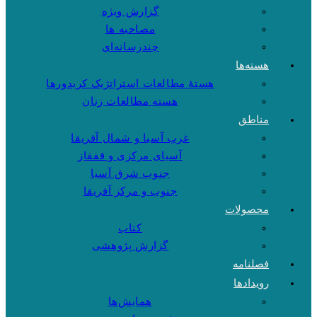
گزارش ویژه
مصاحبه ها
چندرسانه‌ای
هسته‌ها
هستهٔ مطالعات استراتژیک کریدورها
هسته مطالعات زنان
مناطق
غرب آسیا و شمال آفریقا
آسیای مرکزی و قفقاز
جنوب شرق آسیا
جنوب و مرکز آفریقا
محصولات
کتاب
گزارش پژوهشی
فصلنامه
رویدادها
همایش‌ها