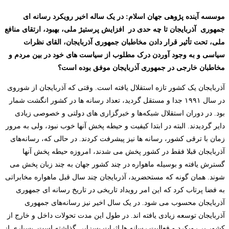
موسسه آینده پژوهی جهان اسلام: در یک ساله اخیر رویکرد رسانه ای
جمهوری آذربایجان تا چه حدی در افزایش پرستیژ ملی، بهبود، ارتقای منافع
ملی، تحت تأثیر قرار دادن مخاطبان جمهوری آذربایجان، القای نظرات
سیاسی و به وجود آوردن درک مطلوب از سیاست های خود در بین مردم و
مخاطبان خارجی در جمهوری آذربایجان موفق بوده است؟
آذربایجان یک کشور تازه استقلال یافته است. وقتی که آذربایجان از شوروی
در سال ۱۹۹۱ جدا و مستقل گردید، تعداد رسانه ها در کشور انگشت شمار
بود. در دوران استقلال شبکه‌ها و خبرگزاری های دولتی و خصوصی زیادی
دایر گردیدند. البته در ابتدا کیفیت و حیطه پخش آنها خوب نبود، ولی به مرور
زمان با ترقی کشور، رسانه ها نیز پیشرفت کردند. در حالی که، رسانه‌های
آذربایجان قبلا فقط در کشور پخش می شدند، امروزه حیطه پخش آنها
گسترش یافته و بوسیله ماهواره در چند کشور جهان به چند زبان پخش می
شوند. همان گونه که مستحضرید، آذربایجان چند سال قبل ماهواره مخابراتی
به فضا پرتاب کرد که این امر رویداد تاریخی در تاریخ رسانه ای جمهوری
آذربایجان محسوب می شود. در یک سال اخیر نیز رسانه‌های جمهوری
آذربایجان توسعه زیادی یافته اند. در طول این مدت تحولات داخل و خارج از
کشور بر رویکرد و فعالیت رسانه ها اثرات بسزایی گذاشته است. بسیاری از