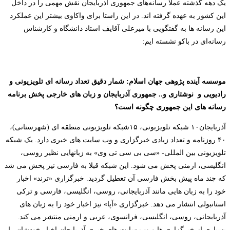
یک دهه گذشته عملا رسانه‌های جمهوری آذربایجان نقش مهمی را در داخل
این کشور به عهده گرفته اند. در این راستا برای واکاوی بیشتر این عملکرد
این رسانه ها به گفتگویی با
میرعلی آقایف استاد دانشگاه و کارشناس
رسانه‌ای در باکو نشسته ایم
:
موسسه آینده پژوهی جهان اسلام: شمار دقیق تعداد رسانه ای تلویزیونی و
رادیویی و نوشتاری و.. جمهوری آذربایجان و زبان های خارجی پخش برنامه
رسانه های این جمهوری چگونه است؟
آذربایجان۱۰ شبکه تلویزبونی، ۱۵شبکه تلویزبونی منطقه ای (شهرستانی)،
۴۰ روزنامه و تعداد زیادی خبرگزاری و وب سایت های خبری دارد. یک شبکه
تلویزیونی بین المللی- «سی بی سی تی وی» به زبانهایی نظیر روسی،
انگلیسی، ارمنی پخش می شود. این شبکه قبلا به فارسی نیز پخش می شد
که چند ماه پیش بخش فارسی آن تعطیل گردید. خبرگزاری «ترند» اخبار
خود را به زبان هایی مانند آذربایجانی، روسی، انگلیسی، فارسی و ترکی
استانبولی انتشار می دهد. خبرگزاری «آپا» نیز اخبار خود را به زبان های
آذربایجانی، روسی، انگلیسی، فرانسوی، عربی و ارمنی منتشر می کند.
بسیاری از خبرگزاری ها و وب سایت های خبری آذربایجان اخبار خودشان را