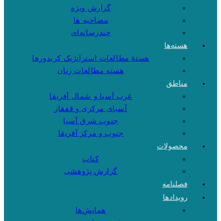
گزارش ویژه
مصاحبه ها
چندرسانه‌ای
هسته‌ها
هستهٔ مطالعات استراتژیک کریدورها
هسته مطالعات زنان
مناطق
غرب آسیا و شمال آفریقا
آسیای مرکزی و قفقاز
جنوب شرق آسیا
جنوب و مرکز آفریقا
محصولات
کتاب
گزارش پژوهشی
فصلنامه
رویدادها
همایش‌ها