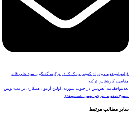
قبلی
قبلی
وضعیت و توان کنونی پ ک ک در ترکیه، گفتگو با سید علی قائم
مقامی، کارشناس ترکیه
بعدی
توافقنامه آتش‌بس در جنوب سوریه: اولین آزمون همکاری ترامپ-پوتین،
سمیح صعب، مترجم: بهمن شمسی
بعدی
سایر مطالب مرتبط