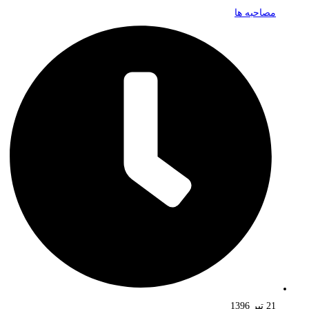
مصاحبه ها
21 تیر 1396