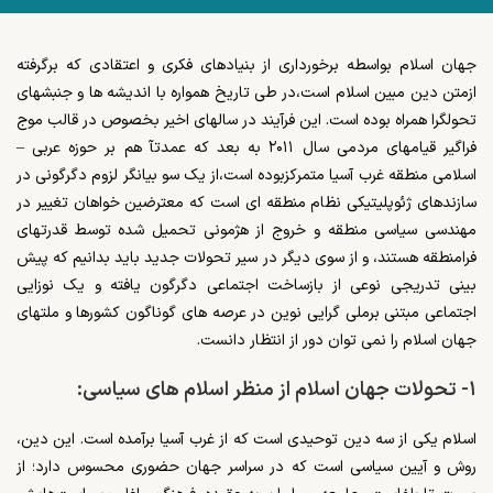
جهان اسلام بواسطه برخورداری از بنیادهای فکری و اعتقادی که برگرفته
ازمتن دین مبین اسلام است،در طی تاریخ همواره با اندیشه ها و جنبشهای
تحولگرا همراه بوده است. این فرآیند در سالهای اخیر بخصوص در قالب موج
فراگیر قیامهای مردمی سال ۲۰۱۱ به بعد که عمدتآ هم بر حوزه عربی –
اسلامی منطقه غرب آسیا متمرکزبوده است،از یک سو بیانگر لزوم دگرگونی در
سازندهای ژئوپلیتیکی نظام منطقه ای است که معترضین خواهان تغییر در
مهندسی سیاسی منطقه و خروج از هژمونی تحمیل شده توسط قدرتهای
فرامنطقه هستند، و از سوی دیگر در سیر تحولات جدید باید بدانیم که پیش
بینی تدریجی نوعی از بازساخت اجتماعی دگرگون یافته و یک نوزایی
اجتماعی مبتنی برملی گرایی نوین در عرصه های گوناگون کشورها و ملتهای
جهان اسلام را نمی توان دور از انتظار دانست.
۱- تحولات جهان اسلام از منظر اسلام های سیاسی:
اسلام یکی از سه دین توحیدی است که از غرب آسیا برآمده است. این دین،
روش و آیین سیاسی است که در سراسر جهان حضوری محسوس دارد؛ از