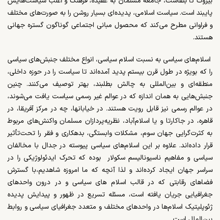
بیروت تا بلفاست، جامعه‌ مسلمان به عقیده، فرهنگ و اغلب سیاست‌هایش
پایبند است. سیاست اسلامی، پدیده‌ای بسیار روشن را به صورت‌های مختلف
و فراوانی مطرح می‌کند که محصول مبانی اجتماعی گوناگون گستره‌ جهانی
هستند.
اسلام‌های سیاسی به نسبت اسلام سیاسی، انواع مختلف جنبش‌های سیاسی
را که بویژه در طول قرن بیستم پدید آمده‌اند تا سیاست را در حوزه‌ داخلی،
منطقه‌ای و بین‌المللی به چالش بطلبند، بهتر توصیف می‌کنند. چنین
جنبش‌هایی به همان اندازه که در عوالم غیر رسمی سیاست یافت می‌شوند،
در عوالم رسمی نیز قابل رویت هستند. در خیابانها، چه در مرکز آفریقا، در
قاهره، در جاکارتا و یا اسلام‌آباد، نظریه‌پردازان مسلمان واکنش‌های مربوط
به کثرت‌گرایی جهان سوم، مشکلات وابستگی، بدهکاری و فقر را تحت‌تأثیر
قرار داده‌اند. علاوه بر این اسلام‌های سیاسی پیوسته در جدال با مخالفان
سیاسی و مفاهیم ناسیونالیسم سکولار بوده که تحرک ایدئولوژیکی را در
سراسر جهان ایجاد کرده‌اند و لذا آنچه که ما امروزه شاهدیم،با گسترش
فضاهای رقابتی که در قالب اسلام های سیاسی و در درون واحدهای
جغرافیایی جریان یافته است، مسئله تسریع در ظهور و پیدایش پدیده‌
ژئوپلیتیک اسلام‌ها در واحدهای مختلف و متعدد جغرافیای سیاسی و روابط
بین‌الملل است.