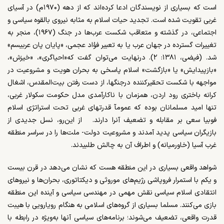
است که بسیاری از نویسندگان ادعا کرده‌اند که از دهه‌ (۱۹۷۰م) در آسیای
غربی تقویت شده است. تجدید حیات اسلام به‌ مثابه‌ نیروی بالقوه سیاسی و
اجتماعی، در گذشته و متعاقب شکست عرب‌ها در جنگ (۱۹۶۷)، منجر به
تغییرات گسترده در جهان عرب یا به تعبیر فؤاد عجمی، «پایان پان عربیسم»
شد. (فیضی، ۱۳۸۱: ۲). درنهایت می‌توان گفت که«احیاگری»، ‌«خیزش»،
«بازپیدایش» یا «بازگشت» اسلام پاسخی به بحران هویت و مشروعیت در
مواجهه با شکست تحقیرکننده درجنگها، از دست رفتن بیت‌المقدس، اشغال
کرانه باختری رود اردن، همزمان با ناکارآمدی مدل حکومت سکولار غربی،
تنها امید مسلمانان بوده که عمومآ قدرتهای غربی تحت استراتژی اسلام
فوبیا سعی بر مقابله و تضعیف آنرا دارند. از این‌رو، نسل جدیدی از
بازیگران سیاسی پدید آمدند و مشروعیت دولت- ملت‌ها را در سراسر منطقه
غرب آسیا (خاورمیانه) و اطراف آن به چالش طلبیدند.
شواهد واقعی بسیاری در این منطقه هست که نشان می‌دهد در قرن بیست‌
و ‌یکم با استمرار فروپاشی رژیم‌های موروثی و دیکتاتوری، بحران‌ها و نیروهای
انتقادی اسلام سیاسی نقش مهمی در مهندسی سیاسی و آینده‌ این منطقه
بازی می‌کنند. مسلما بسیاری از گروه‌های اسلامی به هنگام رویارویی با هیبت
قدرت واقعی، تضعیف می‌شوند؛ برنامه‌های سیاسی‌ آنها به‌ویژه در رابطه با