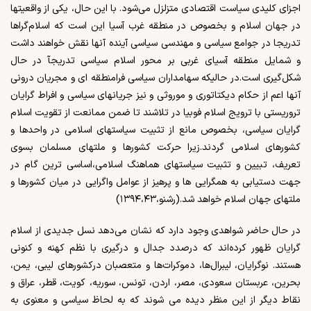
اجزای کلیدی سیاست اقتصادی متزلزل می‌شود. با این حال، ‌یکی از واقعیتها
در جهان اسلام و بخصوص در منطقه غرب آسیا این است که اسلام‌گراها
تدریجا در جوامع سیاسی و مهندسی سیاسی آینده آنها نقش خواهند داشت
و شمایل منطقه آسیای غربی‌ بر محور اسلام سیاسی تدریجآ در حال
شکل‌گیری است.در حالیکه سهامداران سیاسی فرامنطقه ای و مجریان درونی
آنها اعم از حکام دیکتاتوری و موروثی و نیز جریانهای سیاسی و افراط گرایان
تروریستی با ترویج اسلام فوبیا در تلاشند تا ضمن ممانعت از تقویت اسلام
گرایان سیاسی، بخصوص مانع از تثبیت سیاستهای اسلامی در واحدها و
کشورهای اسلامی گردند.زیرا حرکت کشورها و ملتهای مسلمان بسوی
تعریف، تبیین و تثبیت سیاستهای هماهنگ اسلامی،اساسی ترین گام در
جهت دستیابی به همگرایی ها و پرهیز از عوامل واگرایی در میان کشورها و
ملتهای جهان اسلام خواهد شد.(رشنو،۱۳۹۴،۴۳)
در حال حاضر شواهدی وجود دارد که نشان می‌دهد نسل جدیدی از اسلام
گرایان ظهور کرده‌اند که درصدد جدال و درگیری با نظم کهنه و کنونی‌
هستند. نوگرایان، لیبرال‌ها، دموکرات‌ها و متعصبان درکشورهای لیبی، ‌یمن،
بحرین، عربستان سعودی، مصر، اردن، تونس، سوریه، کویت، قطر، عراق و
نقاط دیگر از این منظر دیده می شوند که به لحاظ سیاسی و معنوی به