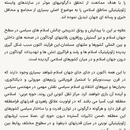
را با هدف ممانعت از تحقق دگرگونیهای موثر در سازندهای وابسته
ژئوپلیتیکی مناطق اسلامی را به موضوع اصلی بسیاری از مجامع و محافل
خبری و رسانه ای جهان تبدیل نموده اند.
علاوه بر این با پیدایش و رونق تدریجی چالش اسلام های سیاسی در سطح
جهان اسلام و نیز گسترش روزافزون رقابتهای گوناگون در صحنه های داخلی
و بین المللی کشورها و ملتهای مسلمان،این فرآیند اکنون سبب شکل گیری
پدیده ژئوپلیتیک اسلام ها و رشد و فراگیری تنش ها و تهدیدات گوناگون در
درون جهان اسلام و در میان کشورهای اسلامی گردیده است.
با این همه ،اکنون در جای جای جهان اسلام شواهد بسیاری وجود دارند که
در قرن بیست‌و‌یکم با استمرار فروپاشی رژیم‌های موروثی و دیکتاتوری،
بحران‌ها و نیروهای انتقادی اسلام سیاسی نقش مهمی در مهندسی سیاسی
و آینده‌ آن بازی خواهند کرد. مرکز ثقل کنونی این روند، حوزه عربی- اسلامی
منطقه غرب آسیا می باشد که در اولویت علائق راهبردی قدرتهای فرامنطقه
ای قرار دارد و هرگونه دگرگونی در توازن قدرت و یا ساختار سیاسی کشورهای
این منطقه ،ضمن تاثیرات گسترده درون حوزه ای ،عملا سبب لرزشهای
ژئوپلیتیکی نوینی در میان قدرتهای ذینفوذ و در سطوح مختلف روابط بین