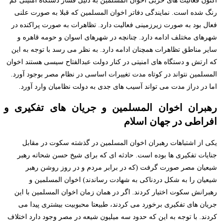
اکنون فعالیت های حزبی اخوان المسلمین به دلیل فشار دستگاه امنیتی کم
رنگ شده است. نمایندگی دفاتر اخوان المسلمین که قبلا به صورت علنی
فعال بود به صورت زیرزمینی فعالیت دارد. تظاهرات به صورت پراکنده در
شهرهای مختلف ادامه دارد. چنانچه در شهرهای اسوان و حومه قاهره و
سایر مناطق تظاهرات همچنان ادامه دارد. به نظر می رسد با توجه به این
که ارتش و دستگاه های امنیتی در کنار دولت عبدالفتاح سیسی هستند اخوان
المسلمین نتواند در کوتاه مدت تغییرات اساسی در نظام مصر بوجود آورد.
اما در دراز مدت می تواند آسیب های جدی به دولت نظامیان وارد آورد.
رهبران اخوان المسلمین و جریان های تفکیری و
افراطی در جهان اسلام
یکی از اشتباهات رهبران اخوان المسلمین در گذشته سکوت در مقابل
جنایات تفکیری ها بوده است. حادثه ای که برای شیخ حسن شحاته رهبر
شیعیان مصر صورت گرفت (که در برابر مردم و در روز روشن رهبر
شیعیان را به شکل دردناکی به شهادت رساندند) اخوان المسلمین و
رهبرانش سکوت اختیار کردند. اگر در همان زمان اخوان المسلمین با این
جریان های تفکیری برخورد می کردند، طبیعتا محبوبیت بیشتری پیدا می
کردند. با توجه به این که حدود سه میلیون شیعه در مصر وجود دارد اختلاف