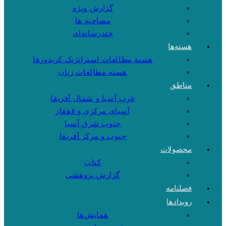
گزارش ویژه
مصاحبه ها
چندرسانه‌ای
هسته‌ها
هستهٔ مطالعات استراتژیک کریدورها
هسته مطالعات زنان
مناطق
غرب آسیا و شمال آفریقا
آسیای مرکزی و قفقاز
جنوب شرق آسیا
جنوب و مرکز آفریقا
محصولات
کتاب
گزارش پژوهشی
فصلنامه
رویدادها
همایش‌ها