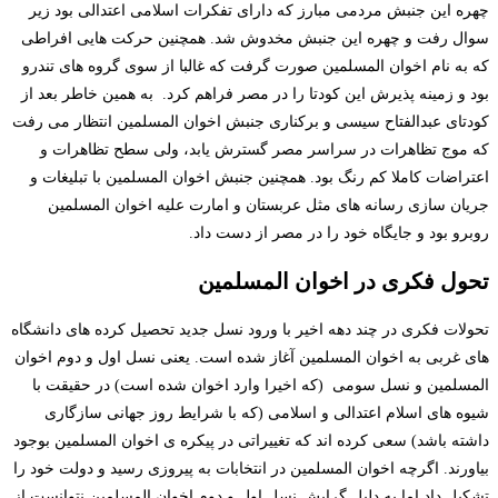
چهره این جنبش مردمی مبارز که دارای تفکرات اسلامی اعتدالی بود زیر
سوال رفت و چهره این جنبش مخدوش شد. همچنین حرکت هایی افراطی
که به نام اخوان المسلمین صورت گرفت که غالبا از سوی گروه های تندرو
بود و زمینه پذیرش این کودتا را در مصر فراهم کرد. به همین خاطر بعد از
کودتای عبدالفتاح سیسی و برکناری جنبش اخوان المسلمین انتظار می رفت
که موج تظاهرات در سراسر مصر گسترش یابد، ولی سطح تظاهرات و
اعتراضات کاملا کم رنگ بود. همچنین جنبش اخوان المسلمین با تبلیغات و
جریان سازی رسانه های مثل عربستان و امارت علیه اخوان المسلمین
روبرو بود و جایگاه خود را در مصر از دست داد.
تحول فکری در اخوان المسلمین
تحولات فکری در چند دهه اخیر با ورود نسل جدید تحصیل کرده های دانشگاه
های غربی به اخوان المسلمین آغاز شده است. یعنی نسل اول و دوم اخوان
المسلمین و نسل سومی (که اخیرا وارد اخوان شده است) در حقیقت با
شیوه های اسلام اعتدالی و اسلامی (که با شرایط روز جهانی سازگاری
داشته باشد) سعی کرده اند که تغییراتی در پیکره ی اخوان المسلمین بوجود
بیاورند. اگرچه اخوان المسلمین در انتخابات به پیروزی رسید و دولت خود را
تشکیل داد اما به دلیل گرایش نسل اول و دوم اخوان المسلمین نتوانست از