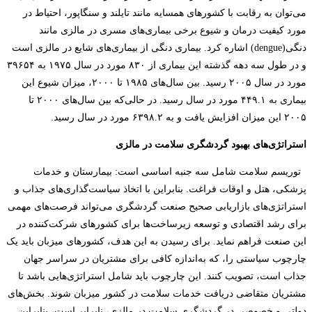
می‌توان به رقابت با کشورهای همسایه مانند تایلند و سنگاپور، احتیاط در
مورد کیفیت درمان و شیوع برخی بیماری‌های مسری در مالزی مانند
دنگی(
dengue
) اشاره کرد. بیماری دنگی از بیماری‌های شایع در مالزی است
و در طول سه دهه گذشته این بیماری از ۸۳۰ مورد در سال ۱۹۷۵ به ۳۹۶۵۴
مورد در سال ۲۰۰۵ رسید. بین سال‌های ۱۹۸۵ تا ۲۰۰۰، میزان شیوع این
بیماری به ۴۴۹.۱ مورد در سال رسید. در حالی‌که بین سال‌های ۲۰۰۰ تا
۲۰۰۵ این میزان افزایش یافت و به ۶۳۹۸.۲ مورد در سال رسید.
استراتژی‌های بهبود گردشگری سلامت در مالزی
توریسم سلامت شامل سه جنبه اساسی است: بیمارستان و خدمات
پزشکی، هتل و اوقات فراغت. بنابراین با اتخاذ سیاست‌گذاری‌های جذاب و
استراتژی‌های بازاریابی صحیح صنعت گردشگری می‌تواند فرصت‌های مهمی
برای رشد اقتصادی و توسعه زیرساخت‌ها برای کشورهای شرکت‌کننده در
این صنعت فراهم نماید.
برای رسیدن به این هدف، کشورهای میزبان باید یک
چارچوب سیاستی را، که به‌اندازه کافی برای مشتریان در سراسر جهان
جذاب است، تصویب کنند. این چارچوب باید شامل استراتژی‌هایی باشد تا
مشتریان متقاضی دریافت خدمات سلامت در کشور میزبان شوند. بخش‌های
دولتی و خصوصی در گردشگری سلامت در مالزی، نابرابر است، بنابراین