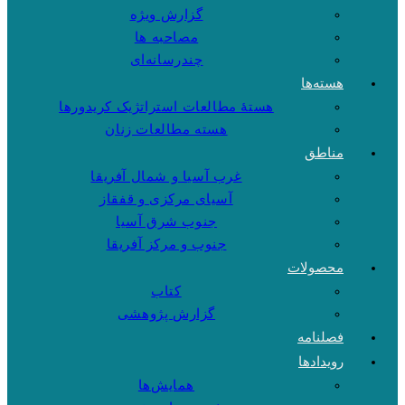
گزارش ویژه
مصاحبه ها
چندرسانه‌ای
هسته‌ها
هستهٔ مطالعات استراتژیک کریدورها
هسته مطالعات زنان
مناطق
غرب آسیا و شمال آفریقا
آسیای مرکزی و قفقاز
جنوب شرق آسیا
جنوب و مرکز آفریقا
محصولات
کتاب
گزارش پژوهشی
فصلنامه
رویدادها
همایش‌ها