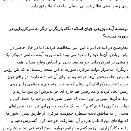
روی زمین یعنی نظام فدرالی شمال ساخته کاملا وفق دارد.
موسسه آینده پژوهی جهان اسلام: نگاه بازیگران دیگر به تمرکززدایی در
سوریه چیست؟
معارضین در ابتدای امر با این امر، مخالفت کردند؛ اما در حال حاضر در
بیانیه ریاض، آن‌ها خود را متعهد می بینند که سوریه آینده نظامی دموکراتیک
و مبتنی بر تمرکززدایی خواهد بود. یعنی بر اساس وقایع میدان، همه
بازیگران به‌غیراز دولت مرکزی سوریه به این نتیجه رسیده اند که پلن روس
ها، پلن نجات بخش آن‌ها خواهد بود و برای آن هم ادله دارند. در واقع چون
حزب اتحاد دموکراتیک کردستان که ساخت منسجم و منظمی را بر روی
زمین ایجاد کردند و معارضین هم چاره ای جز پذیرش این پلن ندارند و
برنامه آن‌ها مبنی بر این است که همین شوراهای موجود را حفظ کنیم و
دولت مرکزی را قانع کنیم که به یک حکومت شورایی تن بدهد. شوراهای
محلی را به مناطق تحت سیطره حکومت مرکزی از طریق تسری شوراها
که نهادهای بین المللی هم در آن مشارکت خواهند کرد، گسترش دهیم و
رقابت کارگزاری با رژیم کنیم و بتوانیم دوباره بسیج اجتماعی انجام دهیم و از