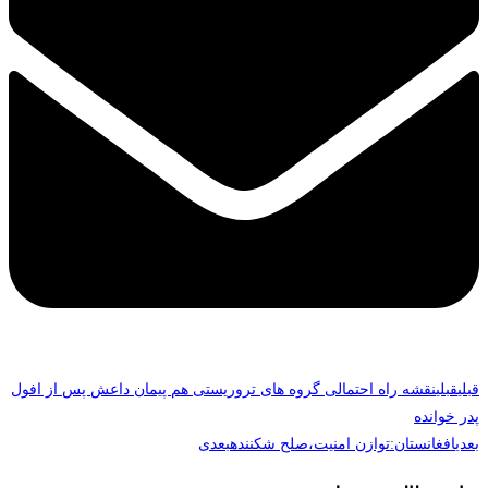
قبلی
قبلی
نقشه راه احتمالی گروه های تروریستی هم پیمان داعش پس از افول
پدر خوانده
بعدی
افغانستان:توازن امنیت،صلح شکننده
بعدی