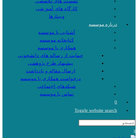
نشست های تخصصی
کارگاه های آموزشی
وبینارها
درباره موسسه
آشنایی با موسسه
کتابخانه موسسه
همکاری با موسسه
حمایت از رساله های دانشجویی
پیشنهاد طرح پژوهشی
ارسال مقاله و یادداشت
درخواست همکاری با موسسه
شبکه‌های اجتماعی
تماس با موسسه
0
Toggle website search
0