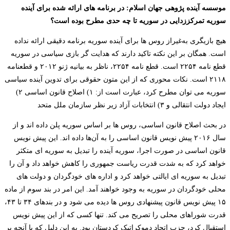
موسسه آینده پژوهی جهان اسلام: در برنامه های ارائه شده برای آینده
سوریه تمرکززدایی در سوریه تا چه حدی مطرح بوده است؟
هیچ بازیگری به‌غیراز روس ها برای آینده سوریه برنامه دقیقی ارائه نداده
است. همگان بر این نکته تاکید دارند که هدایت گر بازی سیاسی در سوریه
قطع نامه ۲۲۵۴ است. قطع نامه ۲۲۵۴، ناظر به بیانیه ژنو ۲۰۱۲ و قطعنامه
۲۱۱۸ است. نکات محوری که از این متون حقوقی برای تدوین آینده سیاسی
سوریه می توان مطرح کرد، عبارت است از: ۱) اصلاح قانون اساسی ۲)
ایجاد دولت انتقالی و ۳) انتخابات آزاد زیر نظر سازمان ملل متحد
در بحث اصلاح قانون اساسی، روس ها بر اساس سوریه پلن داده اند و از
سال ۲۰۱۶ پیش نویس قانون اساسی را به آن‌ها داده اند. این پیش نویس
قانون اساسی در صورت اجرا، سوریه آینده را تبدیل به سوریه ای متکثر
خواهد کرد که به شدت قدرت ریاست جمهوری را کاهش خواهد داد و آن را
تبدیل به سوریه ای ایالتی خواهد کرد و اداره های خودگردان و دولت های
محلی خودگردان در سوریه به وجود خواهند آمد. این امر در بند سوم از ماده
۱۵ پیش نویس قانون پیشنهادی روس ها دیده می شود و در بندهای ۳۴ تا ۴۳،
قدرت شوراهای محلی را تصریح می کند. تنها کسی که از این پیش نویس
استقبال کرد، حزب اتحاد دموکراتیک کردستان بود. به این دلیل که با آنچه بر