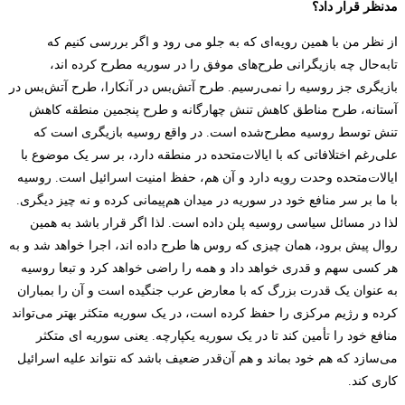
مدنظر قرار داد؟
از نظر من با همین رویه‌ای که به جلو می رود و اگر بررسی کنیم که
تابه‌حال چه بازیگرانی طرح‌های موفق را در سوریه مطرح کرده اند،
بازیگری جز روسیه را نمی‌رسیم. طرح آتش‌بس در آنکارا، طرح آتش‌بس در
آستانه، طرح مناطق کاهش تنش چهارگانه و طرح پنجمین منطقه کاهش
تنش توسط روسیه مطرح‌شده است. در واقع روسیه بازیگری است که
علی‌رغم اختلافاتی که با ایالات‌متحده در منطقه دارد، بر سر یک موضوع با
ایالات‌متحده وحدت رویه دارد و آن هم، حفظ امنیت اسرائیل است. روسیه
با ما بر سر منافع خود در سوریه در میدان هم‌پیمانی کرده و نه چیز دیگری.
لذا در مسائل سیاسی روسیه پلن داده است. لذا اگر قرار باشد به همین
روال پیش برود، همان چیزی که روس ها طرح داده اند، اجرا خواهد شد و به
هر کسی سهم و قدری خواهد داد و همه را راضی خواهد کرد و تبعا روسیه
به عنوان یک قدرت بزرگ که با معارض عرب جنگیده است و آن را بمباران
کرده و رژیم مرکزی را حفظ کرده است، در یک سوریه متکثر بهتر می‌تواند
منافع خود را تأمین کند تا در یک سوریه یکپارچه. یعنی سوریه ای متکثر
می‌سازد که هم خود بماند و هم آن‌قدر ضعیف باشد که نتواند علیه اسرائیل
کاری کند.