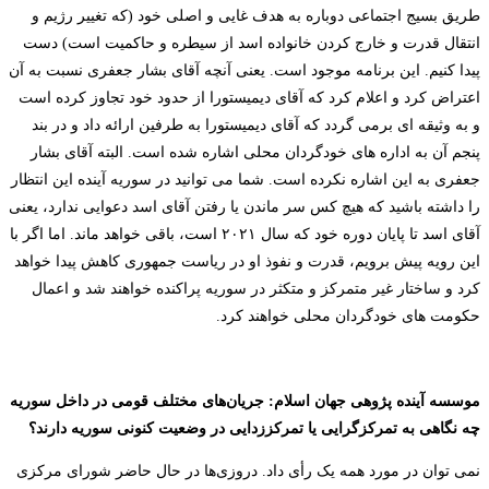
طریق بسیج اجتماعی دوباره به هدف غایی و اصلی خود (که تغییر رژیم و
انتقال قدرت و خارج کردن خانواده اسد از سیطره و حاکمیت است) دست
پیدا کنیم. این برنامه موجود است. یعنی آنچه آقای بشار جعفری نسبت به آن
اعتراض کرد و اعلام کرد که آقای دیمیستورا از حدود خود تجاوز کرده است
و به وثیقه ای برمی گردد که آقای دیمیستورا به طرفین ارائه داد و در بند
پنجم آن به اداره های خودگردان محلی اشاره شده است. البته آقای بشار
جعفری به این اشاره نکرده است. شما می توانید در سوریه آینده این انتظار
را داشته باشید که هیچ کس سر ماندن یا رفتن آقای اسد دعوایی ندارد، یعنی
آقای اسد تا پایان دوره خود که سال ۲۰۲۱ است، باقی خواهد ماند. اما اگر با
این رویه پیش برویم، قدرت و نفوذ او در ریاست جمهوری کاهش پیدا خواهد
کرد و ساختار غیر متمرکز و متکثر در سوریه پراکنده خواهند شد و اعمال
حکومت های خودگردان محلی خواهند کرد.
موسسه آینده پژوهی جهان اسلام: جریان‌های مختلف قومی در داخل سوریه
چه نگاهی به تمرکزگرایی یا تمرکززدایی در وضعیت کنونی سوریه دارند؟
نمی توان در مورد همه یک رأی داد. دروزی‌ها در حال حاضر شورای مرکزی