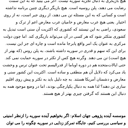
هیچ بازیگری به دنبال تجزیه سوریه نیست. اگر می بینید که به این سمت
رضایت می دهند، پلن روسیه است. هیچ بازیگر دیگری چنین برنامه نداشته
است و کسانی که به این مسئله تن می دهند، از روی جبر است، نه از روی
اختیار. یعنی هیچ عرب معارض و حامیان عرب معارض اعم از ترک و
سعودی، راضی به این نیستند که کشوری که اکثریت آن سنی است تبدیل به
کشوری متکثر شود که هر کسی در آن می‌تواند بازیگری کند. اما چون دولت
مرکزی به عنوان یک امر واقع پابرجا مانده است و چاره ای جز این نیست.
برای این که سهم و قدری در سوریه داشته باشند، به پلن روس (که بهتر از
هیچ است) تن می دهند. وگرنه هیچ کس از تکثر در سوریه حمایت نمی کند.
حتی ایالات‌متحده هم در دوره اوباما از فدرالیسم تحت عنوان ترس و وحشت
یاد می‌کرد که دلایل آن هم منطقی و ساده است. اکثریت این کشور سنی و
معارض و دشمنان آمریکا هستند. به چه دلیل باید به تکثر و پیش روی اقلیم
سازی تن دهند؟ لذا همه به دنبال یکپارچگی بودند، اما در وضع موجود همه به
دنبال این هستند که گرفتن چیزی بهتر از هیچ هستند.
موسسه آینده پژوهی جهان اسلام: اگر بخواهیم آینده سوریه را ازنظر امنیتی
و سیاسی بررسی کنیم، جایگاه تمرکز زدایی در سوریه چگونه را می توان