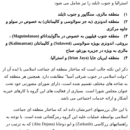
استرالیا و جنوب تایلند را نیز شامل می شود:
۱) منطقه مالزی، سنگاپور و جنوب تایلند
۲) منطقه اندونزی (به جز سولاوسی و کالیمانتان) به خصوص در سولو و
جاوه مرکزی
۳) منطقه جنوب فیلیپین به خصوص در ماگوایندانائو (Maguindanao) ،
برونئی، اندونزی بویژه سولاوسی (Sulawesi) و کالیمانتان (Kalimantan) و
مالزی به ویژه در جزیره بورنئو، صباح
۴) منطقه ایریان جایا (Irian Jaya) و استرالیا.
ذکر این نکته جالب است که ساختار منطقه ای جماعت اسلامی با ایده آن از
“دولت اسلامی در جنوب شرقی آسیا” مطابقت دارد. همچنین هر منطقه که
به شاخه های مختلف تقسیم شده است، دارای شورای مشورتی خود تحت
عنوان مجلس شورا است. بسیاری از فعالیت های این گروه با کارهای خیریه
آشکار و ارائه خدمات اجتماعی می باشد.
با این حال بررسیهای اخیرنشان داده اند که ساختار منطقه ای جماعت
اسلامی بواسطه عملیات علیه این گروه رمزگشائی شده است. با توجه به
راهنمائیهای زرکاسی (Zarkasih) و ابو دوجانا (Abu Dujana) که به ترتیب در