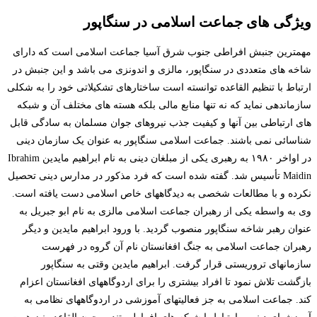
ویژگی های جماعت اسلامی در سنگاپور
مهمترین جنبش افراطی جنوب شرق آسیا جماعت اسلامی است که دارای
شاخه های متعددی در سنگاپور، مالزی و اندونزی می باشد و این جنبش در
ارتباط با تنظیم القاعده توانسته است ساختارهای تشکیلاتی خود را به شکلی
سازماندهی نماید که نه تنها منابع مالی بلکه هسته های مختلف آن و شبکه
های ارتباطی بین آنها و کیفیت جذب نیروهای جوان مسلمان به سادگی قابل
شناسائی نمی باشند. جماعت اسلامی سنگاپور به عنوان یک سازمان دینی
در اواخر ۱۹۸۰ به رهبری یکی از مبلغان دینی به نام ابراهیم مایدین Ibrahim
Maidin تأسیس شد. گفته شده است که فرد مذکور در مدارس دینی تحصیل
نکرده و با مطالعات شخصی به دیدگاههای خاص اسلامی دست یافته است.
وی به واسطه یکی از رهبران جماعت اسلامی مالزی به نام ابو جبریل به
عنوان رهبر شاخه سنگاپور منصوب گردید. با ورود ابراهیم مایدین و دیگر
رهبران جماعت اسلامی به جنگ افغانستان نام آن گروه در فهرست
سازمانهای تروریستی قرار گرفت. ابراهیم مایدین وقتی به سنگاپور
بازگشت تلاش نمود تا افراد بیشتری را برای اردوگاههای افغانستان اعزام
کند. جماعت اسلامی به جز فعالیتهای آموزشی در اردوگاههای نظامی به