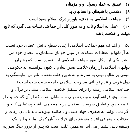
۷) عشق به خدا، رسول او و مؤمنان
۸) دشمنی با شیطان و انسانهای بد
۹) جماعت اسلامی به هدف، باور و درک اسلام مقید است
۱۰) عمل به اسلام ناب و به طور کلی از جماعتی نشات می گیرد که تابع
دولت و خلافت باشد.
یکی از اهداف مهم جماعت اسلامی ارتقای سطح دانش اعضای خود نسبت
به آرمانها و اعتقادات تشکلات در میان جوانان مسلمان و اعضای خود می
باشد. یکی از ارکان مهم جماعت اسلامی این عقیده است که رهبران
دولتهای اسلامی از زمان خلافت صدر اسلام تا کنون نتوانسته اند حکومتی
مبتنی بر تعالیم دینی بنا سازند و به همین علت ضعف، ناتوانی، وابستگی به
دول غربی و عدم توانائی مدیریت اسلامی جامعه سبب شده است تا
جماعت اسلامی زمینه را برای تشکیل خلافت اسلامی مبتنی بر قرآن و
سنت نبوی فراهم آورد و وظیفه دینی مسلمانان است که از آن که حمایت از
اقامه حدود و تطبیق شریعت اسلامی در جامعه می باشند پشتیبانی کنند و
اگر نمی توانند به صفوف جهاد علیه دول ظالمه بپیوندند باید با دادن زکات و
صدقات و معرفی افراد مستعد برای جهاد به آنان کمک نمایند و این یک
وظیفه دینی بشمار می آید. به همین علت است که پس از بروز جنگ سوریه