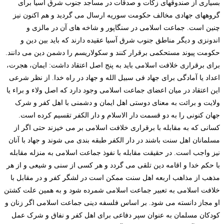
بسیاری از صندوقهای زکات و صدقات در مساجد جنوب شرق آسیا برای
گروههای جهادی مخالف حکومت سوریه ارسال می گردید و هم اکنون نیز
چنین است. جماعت اسلامی در سنگاپور و شاخه های آن در مالزی و
اندونزی و دیگر مناطق جنوب شرق آسیا عقیده دارند که باید بین دین و
حکومت پیوند مستحکمی برقرار کنند و سکولاریسم را دشمن دین می دانند.
برای برقراری خلافت اسلامی باید به پنج اصل اعتقاد داشت: ایمان، هجرت،
اعداد یا آمادگی برای جهاد فی سبیل الله و جهاد در راه خدا. از نظر شرعی
این اعتقاد در میان اعضای جماعت اسلامی وجود دارد که اصل ولاء و براء یا
ولایت و برائت به معنای دوستی اهل ایمان و دشمنی با اهل کفر و شرک
جهان کنونی را به دو قسمت دار الاسلام و دار الکفر تقسیم کرده است.
کسانی که به مقابله با برقراری خلافت اسلامی بر می خیزند حتی اگر از
مسلمانان اهل سنت باشند در دار الکفر طبقه بندی می شوند و جهاد با آنان
نیز واجب است. در حقیقت مقابله با نفوذ جماعت اسلامی به منزله مقابله
با حکم خدا و اقامه دین تلقی می گردد و هر کسی از سنی و شیعی و از هر
مذهب از مذاهب اربعه اهل سنت ممکن است در لشگر کفر و در مقابل با
خلافت اسلامی به تعبیر جماعت اسلامی شمرده شود و به همین علت کشتن
او مجاز دانسته می شود. بر اساس فلسفه دینی جماعت اسلامی اگر زنان و
کودکان مسلمان به عنوان سپر دفاعی برای اهل کفر و نفاق و شرک عمل