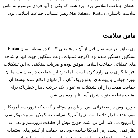
اعضای جماعت اسلامی پرده برداشت که یکی از آنها فردی موسوم به ماس
سلامت کاستاری Mas Salamat Kastari رهبر عملیاتی جماعت اسلامی بود.
ماس سلامت
وی ظاهرا در سه سال قبل از آن تاریخ یعنی ۲۰۰۳ در منطقه بیتان Bintan
سنگاپور دستگیر شده بود. اگرچه عملیات دولت سنگاپور جهت انهدام شاخه
های عملیاتی جماعت اسلامی موفق بوده و ضربات سنگینی به این تشکیلات
افراط گرای دینی وارد کرده است، اما نفوذ این جماعت در میان مسلمانان
بویژه جوانان و پیوندهای ایدئولوژیک آنان با آرمانهای اعلام شده توسط آن
جماعت همچنان از آن تشکیلات به عنوان یک حرکت پایدار خطرناک برای
امنیت منطقه جنوب شرق آسیا نام برده می شود.
جورج بوش در سخنرانی پس از یازدهم سپتامبر گفت که تروریسم آمریکا را
مورد هدف قرار داده است، زیرا آمریکا سیاست سکولاریسم و دموکراسی
را ترویج می کند. این برداشت جورج بوش از حقیقت تروریسم واقعی به
نظر نمی رسید، زیرا آمریکا سابقه خوبی در حمایت از کشورهای استبدادی
و با حکومت پادشاهای مطلقه چون عربستان و بحرین و بسیاری از