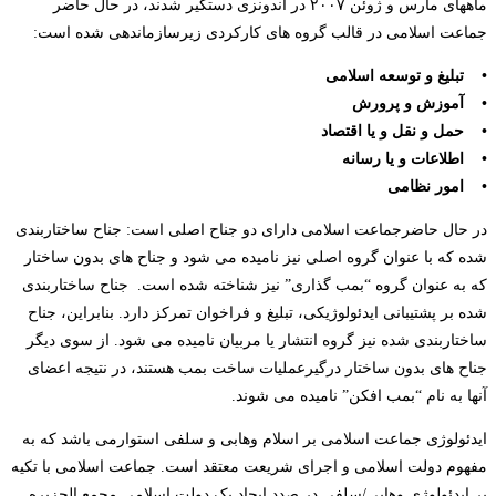
ماههای مارس و ژوئن ۲۰۰۷ در اندونزی دستگیر شدند، در حال حاضر
جماعت اسلامی در قالب گروه های کارکردی زیرسازماندهی شده است:
• تبلیغ و توسعه اسلامی
• آموزش و پرورش
• حمل و نقل و یا اقتصاد
• اطلاعات و یا رسانه
• امور نظامی
در حال حاضرجماعت اسلامی دارای دو جناح اصلی است: جناح ساختاربندی
شده که با عنوان گروه اصلی نیز نامیده می شود و جناح های بدون ساختار
که به عنوان گروه “بمب گذاری” نیز شناخته شده است. جناح ساختاربندی
شده بر پشتیبانی ایدئولوژیکی، تبلیغ و فراخوان تمرکز دارد. بنابراین، جناح
ساختاربندی شده نیز گروه انتشار یا مربیان نامیده می شود. از سوی دیگر
جناح های بدون ساختار درگیرعملیات ساخت بمب هستند، در نتیجه اعضای
آنها به نام “بمب افکن” نامیده می شوند.
ایدئولوژی جماعت اسلامی بر اسلام وهابی و سلفی استوارمی باشد که به
مفهوم دولت اسلامی و اجرای شریعت معتقد است. جماعت اسلامی با تکیه
بر ایدئولوژی وهابی/سلفی در صدد ایجاد یک دولت اسلامی مجمع الجزیره