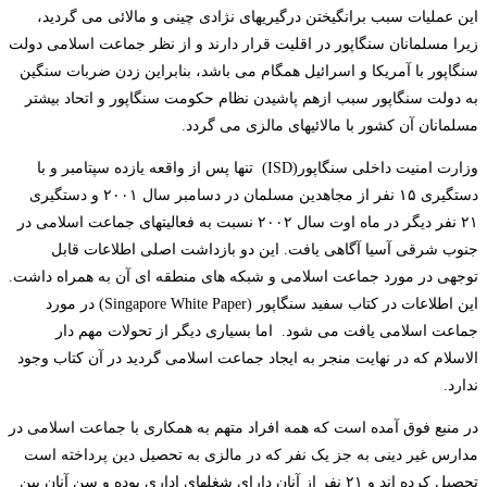
این عملیات سبب برانگیختن درگیریهای نژادی چینی و مالائی می گردید،
زیرا مسلمانان سنگاپور در اقلیت قرار دارند و از نظر جماعت اسلامی دولت
سنگاپور با آمریکا و اسرائیل همگام می باشد، بنابراین زدن ضربات سنگین
به دولت سنگاپور سبب ازهم پاشیدن نظام حکومت سنگاپور و اتحاد بیشتر
مسلمانان آن کشور با مالائیهای مالزی می گردد.
وزارت امنیت داخلی سنگاپور(ISD) تنها پس از واقعه یازده سپتامبر و با
دستگیری ۱۵ نفر از مجاهدین مسلمان در دسامبر سال ۲۰۰۱ و دستگیری
۲۱ نفر دیگر در ماه اوت سال ۲۰۰۲ نسبت به فعالیتهای جماعت اسلامی در
جنوب شرقی آسیا آگاهی یافت. این دو بازداشت اصلی اطلاعات قابل
توجهی در مورد جماعت اسلامی و شبکه های منطقه ای آن به همراه داشت.
این اطلاعات در کتاب سفید سنگاپور (Singapore White Paper) در مورد
جماعت اسلامی یافت می شود. اما بسیاری دیگر از تحولات مهم دار
الاسلام که در نهایت منجر به ایجاد جماعت اسلامی گردید در آن کتاب وجود
ندارد.
در منبع فوق آمده است که همه افراد متهم به همکاری با جماعت اسلامی در
مدارس غیر دینی به جز یک نفر که در مالزی به تحصیل دین پرداخته است
تحصیل کرده اند و ۲۱ نفر از آنان دارای شغلهای اداری بوده و سن آنان بین