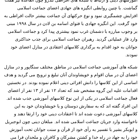
آموزشهای دینی و ارتباط با شبکه های افراطی تندرو چون القاعده نیز همت
گماشت. با چنین روابطی انگیزه های جهادی اعضای جماعت اسلامی
افزایش چشمگیری نمود و نوع حرکتهای آن جماعت بیشتر حالت افراطی به
خود گرفت. این انگیزه جهادی با فتوای اسامه بن لادن در سال ۱۹۹۸ مبنی
بر وجوب مبارزه با دشمنان غرب نمود بیشتری پیدا کرد و جماعت اسلامی
وارد فاز عملیاتی گردید. رهبران جماعت اسلامی برای جذب حداکثری
جوانان به خود اقدام به برگذاری کلاسهای اعتقادی در منازل اعضای خود
نمودند.
شبکه های آموزشی جماعت اسلامی در مناطق مختلف سنگاپور و در منازل
اعضای آن در میان اقوام و خویشاوندان آنان تبلیغ و ترویج می گردید و هدف
اساسی از این کلاسها را دانش افزائی دینی اعلام نموده بودند. در نخستین
اقدامات علیه این گروه مشخص شد که تعداد ۱۲ نفر از ۱۳ نفر از اعضای
فعال جماعت اسلامی در یکی از این نوع کلاسهای آموزشی جذب شده اند.
این افراد گفته اند که به سفارش دوستان و یا خویشاوندان خود به این
کلاسهای آموزشی دعوت شده اند تا اعتقادات دینی خود را ارتقا دهند و
ناخواسته وارد جریان جماعت اسلامی شده اند. مبلغان دینی چون ابوجبریل
و ابوبکر بشیر با تفسیر به رأی خود از قرآن و سنت جوانان تحت آموزش
خود را به جهاد در راه خدا و کشتن مشرکان و کافران و ملحدان فرا می