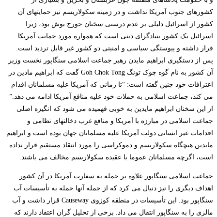
کشورهای جنوب آمریکا نداشت و در زمینه سکولاریسم نیز حمایتهای آن
کشور از اسرائیل دلیلی بر عدم درستی سخنان جورج بوش بود، زیرا
اسرائیل یک کشور بنیادگرای دینی است که همواره مورد حمایت آمریکا
قرار داشته و پیوستگی سیاسی و امنیتی دو کشور غیر قابل تردید است.
پس از دستگیری ابراهیم مایدن رهبر جماعت اسلامی سنگاپور نخست وزیر
آن کشور به نام گوه چوک تونگ Goh Chok Tong گفت که ابراهیم مادین در
اعترافات خود چنین گفته است: “تا زمانی که آمریکا علیه مسلمانان اقدام
می کند، جماعت اسلامی به حملات خود علیه منافع آمریکا ادامه می دهد.”
از این سخنان ابراهیم مایدین به خوبی فهمیده می شود که انگیزه اصلی
جماعت اسلامی در مبارزه با آمریکا و منافع غرب دخالتهای نظامی و
اقدامات غیر انسانی دولت آمریکا علیه مسلمانان جهان بوده است و ابراهیم
مایدین هیچگاه سکولاریسم و دموکراسی را مورد انتقاد مستقیم قرار نداده
است، اگرچه مسلمانان عموما با عقیده سکولاریسم مخالف می باشند.
جماعت اسلامی سنگاپور علاوه بر حمله به سفارت آمریکا در آن کشور
اهداف دیگری را نیز دنبال می کرد که از جمله آنها حمله به تأسیسات آب
سنگاپور بود. این تأسیسات در منطقه کوزوی Causeway قرار داشت و آب
مالزی را به سنگاپور انتقال می داد. برخی از تحلیل گران اعتقاد دارند که