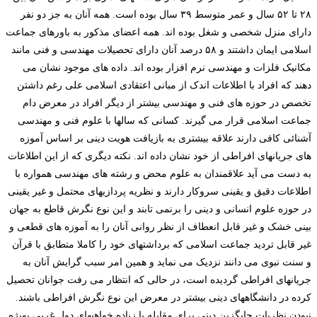
۲۸ تا ۵۲ سال و عمر متوسط ۳۹ سال بوده است. همه آنان به جز دو نفر
دارای منزل شخصی و شغل بوده اند. همه اعضای مذکور به باورهای جماعت
اسلامی ایمان داشتند و ۵۸ درصد آنان دارای تحصیلات مهندسی و فنی مانند
مکانیک فلزات و مهندسی نرم افزار بوده اند. داده های موجود نشان می
دهند که افراد با اطلاعات اندک از مبانی اعتقادی اسلامی علی رغم داشتن
تخصص در حوزه های فنی و مهندسی بیشتر از دیگر افراد در معرض دام
جماعت اسلامی قرار می گیرند. کسانی که سالها با علوم فنی و مهندسی
آشنائی کافی دارند علاقه بیشتری به بازیافت هویت دینی بر اساس آموزه
های جریانهای افراطی از خود نشان داده اند. نکته دیگری که از این اطلاعات
به دست می آید علاقمندان به علوم محض و رشته های مهندسی همواره با
اطلاعات دقیق و یقینی سروکار دارند و نظریه پردازیهای محتمل و غیر یقینی
در حوزه علوم انسانی و دینی را برنمی تابند و این نوع نگرش قاطع به جهان
بینی خشک و غیر قابل انعطاف از نظر روانی آنان را به آموزه های قطعی و
غیر قابل تردید جماعت اسلامی که برداشتهای خود را کاملا متطابق با قرآن
و سنت نبوی می دانند نزدیک می نماید و همین امر سبب گرایش آنان به
جریانهای افراطی گردیده است، در حالی که انتظار می رفت جوانان تحصیل
کرده در دانشگاههای دینی بیشتر در معرض این نوع نگرش افراطی باشند.
نبودن نظریات جایگزین دینی برای مقابله با زیاده خواهیهای دول غربی بویژه