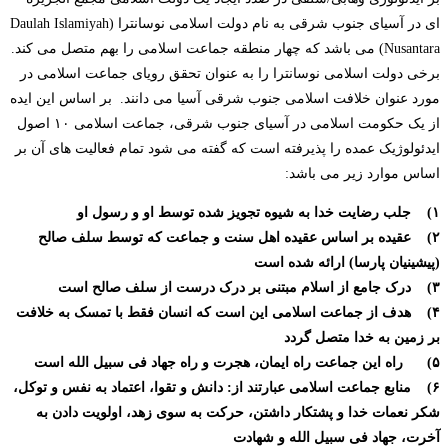
ای در آسیای جنوب شرقی به نام دولت اسلامی نوسانترا (Daulah Islamiyah
Nusantara) می باشد که چهار منطقه جماعت اسلامی را بهم متصل می کند.
برخی دولت اسلامی نوسانترا را به عنوان تحقق رویای جماعت اسلامی در
مورد عنوان خلافت اسلامی جنوب شرقی آسیا می دانند. بر اساس این ایده
از یک حکومت اسلامی در آسیای جنوب شرقی، جماعت اسلامی ۱۰ اصول
ایدئولوژیک عمده را پذیرفته است که گفته می شود تمام فعالیت های آن بر
اساس موارد زیر می باشد:
۱) جلب رضایت خدا به شیوه تجویز شده توسط او و رسول او
۲) عقیده بر اساس عقیده اهل سنت و جماعت که توسط سلف صالح
(پیشینیان پارسا) ارائه شده است
۳) درک جامع از اسلام مبتنی بر درک درست از سلف صالح است
۴) هدف از جماعت اسلامی این است که انسان فقط با تمسک به خلافت
بر زمین به خدا متصل گردد
۵) راه این جماعت راه ایمان، هجرت و راه جهاد فی سبیل الله است
۶) منابع جماعت اسلامی عبارتند از: دانش و تقوا، اعتماد به نفس و توکل،
شکر نعمات خدا و پشتکار داشتن، حرکت به سوی زهد، اولویت دادن به
آخرت، جهاد فی سبیل الله و شهادت