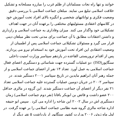
خوانند و تنها راه نجات مسلمانان از ظلم غرب را مبارزه مسلحانه و تشکیل
خلافت اسلامی تبلیغ می نمایند. مبلغان جماعت اسلامی با بررسی دقیق
وضعیت فکری و توانائیهای شخصی و انگیزه بالای افراد تحت آموزش خود
در کلاسهای اعتقادی مسئولیتهای مختلفی را برعهده آنان در جهت اهداف
تشکیلاتی خود واگذار می کنند. میزان وفاداری به جماعت اسلامی و رازداری
و داشتن اعتقادات مطابق با آن جماعت برای مدتی تحت نظر مبلغان دینی
قرار می گیرد و مسئولان تشکیلاتی جماعت اسلامی پس از اطمینان از
وضعیت اعتقادی این افراد تحت آموزش خود به استخدام نیرو می پردازند.
پس از اقدام تروریستی القاعده در یازدهم سپتامبر وزارت امنیت داخلی
سنگاپور(ISD) دو عملیات گسترده جهت شناسائی و دستگیری اعضای فعال
جماعت اسلامی به عمل آورد. تعداد ۱۳ نفر از اعضای جماعت اسلامی و از
جمله رهبر آنان ابراهیم مایدین در تاریخ سپتامبر ۲۰۰۱ دستگیر شدند. در
سپتامبر ۲۰۰۲ در جریان دومین عملیات گسترده علیه جماعت اسلامی تعداد
۲۱ نفر دیگر از اعضای آن جماعت دستگیر شدند. این گروه در مالزی حداقل
۲۰۰ عضو داشت و فائض بن ابوبکر بافانا (نفر دوم جماعت اسلامی) زمان
دستگیری اش در سال ۲۰۰۲ این شاخه را اداره می کرد . سپس ابو حنیفه
اداره شاخه مالزی گروه شبه نظامی جماعت اسلامی را بر عهده گرفت. در
اول ماه ژوئن ۲۰۰۶ وزارت کشور سنگاپور از بازداشت ۵ نفر دیگر از