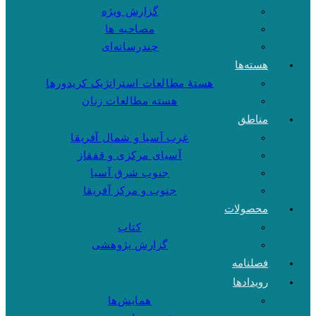
گزارش ویژه
مصاحبه ها
چندرسانه‌ای
هسته‌ها
هستهٔ مطالعات استراتژیک کریدورها
هسته مطالعات زنان
مناطق
غرب آسیا و شمال آفریقا
آسیای مرکزی و قفقاز
جنوب شرق آسیا
جنوب و مرکز آفریقا
محصولات
کتاب
گزارش پژوهشی
فصلنامه
رویدادها
همایش‌ها