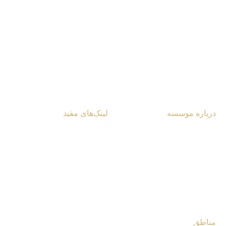
مرکز آینده‌پژوهی جهان اسلام
شناسایی تحلیل راه‌کار
درباره موسسه
لینک‌های مفید
آشنایی با مرکز
یادداشت‌ها و مقالات
تماس با مرکز
گزارش ویژه
کتابخانه مرکز
چندرسانه‌ای
فروشگاه مرکز
مصاحبه‌ها
مناطق