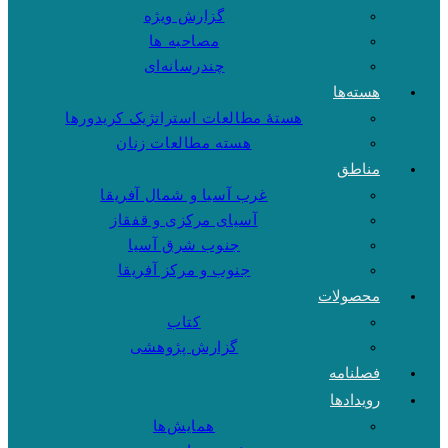
گزارش ویژه
مصاحبه ها
چندرسانه‌ای
هسته‌ها
هستهٔ مطالعات استراتژیک کریدورها
هسته مطالعات زنان
مناطق
غرب آسیا و شمال آفریقا
آسیای مرکزی و قفقاز
جنوب شرق آسیا
جنوب و مرکز آفریقا
محصولات
کتاب
گزارش پژوهشی
فصلنامه
رویدادها
همایش‌ها