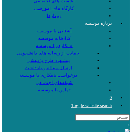
نشست های تخصصی
کارگاه های آموزشی
وبینارها
درباره موسسه
آشنایی با موسسه
کتابخانه موسسه
همکاری با موسسه
حمایت از رساله های دانشجویی
پیشنهاد طرح پژوهشی
ارسال مقاله و یادداشت
درخواست همکاری با موسسه
شبکه‌های اجتماعی
تماس با موسسه
0
Toggle website search
0