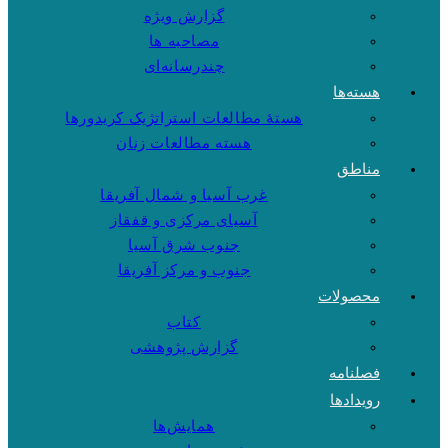
گزارش ویژه
مصاحبه ها
چندرسانه‌ای
هسته‌ها
هستهٔ مطالعات استراتژیک کریدورها
هسته مطالعات زنان
مناطق
غرب آسیا و شمال آفریقا
آسیای مرکزی و قفقاز
جنوب شرق آسیا
جنوب و مرکز آفریقا
محصولات
کتاب
گزارش پژوهشی
فصلنامه
رویدادها
همایش‌ها