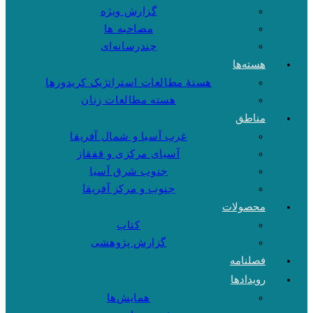
گزارش ویژه
مصاحبه ها
چندرسانه‌ای
هسته‌ها
هستهٔ مطالعات استراتژیک کریدورها
هسته مطالعات زنان
مناطق
غرب آسیا و شمال آفریقا
آسیای مرکزی و قفقاز
جنوب شرق آسیا
جنوب و مرکز آفریقا
محصولات
کتاب
گزارش پژوهشی
فصلنامه
رویدادها
همایش‌ها