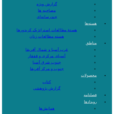
گزارش ویژه
مصاحبه ها
چندرسانه‌ای
هسته‌ها
هستهٔ مطالعات استراتژیک کریدورها
هسته مطالعات زنان
مناطق
غرب آسیا و شمال آفریقا
آسیای مرکزی و قفقاز
جنوب شرق آسیا
جنوب و مرکز آفریقا
محصولات
کتاب
گزارش پژوهشی
فصلنامه
رویدادها
همایش‌ها