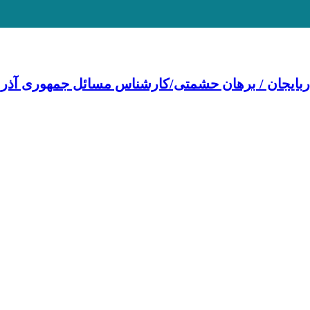
بایجان / برهان حشمتی/کارشناس مسائل جمهوری آذرب