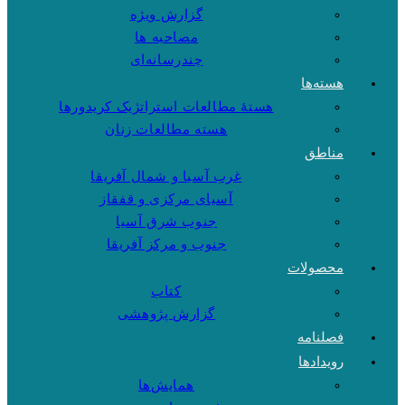
گزارش ویژه
مصاحبه ها
چندرسانه‌ای
هسته‌ها
هستهٔ مطالعات استراتژیک کریدورها
هسته مطالعات زنان
مناطق
غرب آسیا و شمال آفریقا
آسیای مرکزی و قفقاز
جنوب شرق آسیا
جنوب و مرکز آفریقا
محصولات
کتاب
گزارش پژوهشی
فصلنامه
رویدادها
همایش‌ها