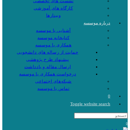
نشست های تخصصی
کارگاه های آموزشی
وبینارها
درباره موسسه
آشنایی با موسسه
کتابخانه موسسه
همکاری با موسسه
حمایت از رساله های دانشجویی
پیشنهاد طرح پژوهشی
ارسال مقاله و یادداشت
درخواست همکاری با موسسه
شبکه‌های اجتماعی
تماس با موسسه
0
Toggle website search
0