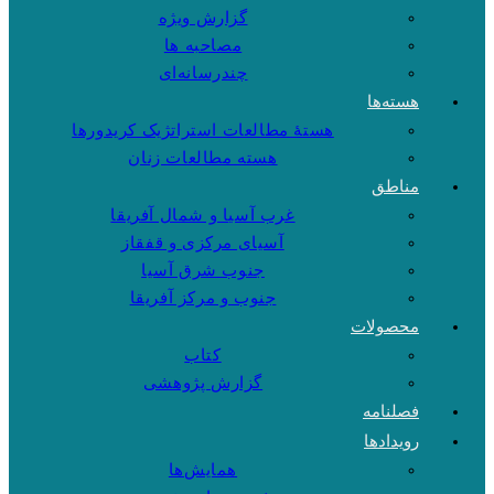
گزارش ویژه
مصاحبه ها
چندرسانه‌ای
هسته‌ها
هستهٔ مطالعات استراتژیک کریدورها
هسته مطالعات زنان
مناطق
غرب آسیا و شمال آفریقا
آسیای مرکزی و قفقاز
جنوب شرق آسیا
جنوب و مرکز آفریقا
محصولات
کتاب
گزارش پژوهشی
فصلنامه
رویدادها
همایش‌ها