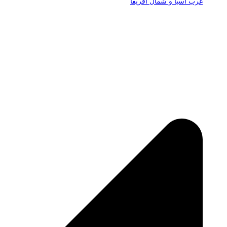
غرب آسیا و شمال آفریقا