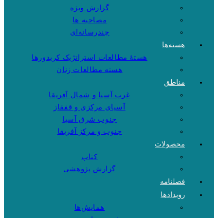
گزارش ویژه
مصاحبه ها
چندرسانه‌ای
هسته‌ها
هستهٔ مطالعات استراتژیک کریدورها
هسته مطالعات زنان
مناطق
غرب آسیا و شمال آفریقا
آسیای مرکزی و قفقاز
جنوب شرق آسیا
جنوب و مرکز آفریقا
محصولات
کتاب
گزارش پژوهشی
فصلنامه
رویدادها
همایش‌ها