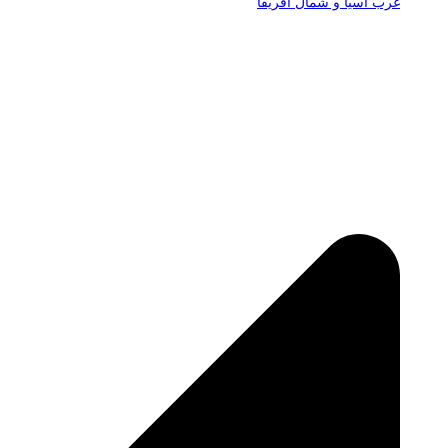
غرب آسیا و شمال آفریقا