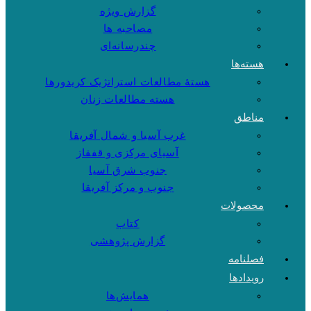
گزارش ویژه
مصاحبه ها
چندرسانه‌ای
هسته‌ها
هستهٔ مطالعات استراتژیک کریدورها
هسته مطالعات زنان
مناطق
غرب آسیا و شمال آفریقا
آسیای مرکزی و قفقاز
جنوب شرق آسیا
جنوب و مرکز آفریقا
محصولات
کتاب
گزارش پژوهشی
فصلنامه
رویدادها
همایش‌ها