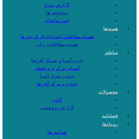
گزارش ویژه
مصاحبه ها
چندرسانه‌ای
هسته‌ها
هستهٔ مطالعات استراتژیک کریدورها
هسته مطالعات زنان
مناطق
غرب آسیا و شمال آفریقا
آسیای مرکزی و قفقاز
جنوب شرق آسیا
جنوب و مرکز آفریقا
محصولات
کتاب
گزارش پژوهشی
فصلنامه
رویدادها
همایش‌ها