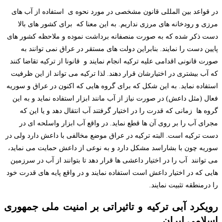
در قواعد بین المللی قانون مشخصی در مورد نحوه ی استفاده از آب های
مرزی و رودخانه های مرزی نداریم. به این معنا که برای کشور های بالا
دست ذکر شده که به صورت منصفانه برداشت نموده و ملاحظه کشور های
پایین دست را نمایند. بنابراین دولت های مستقر در عراق نمی توانند به
صورت قانونی اقدامی علیه ترکیه انجام نمایند و قانونا از ترکیه تقاضا کنند
که آب بیشتری در اختیارشان قرار دهند. لذا ترکیه می تواند از این ظرفیت
استفاده نماید. به این شکل که برای گروه هایی که اکنون در عراق و سوریه
فعال (مثل داعش) در صورت نیاز از آب مانند ابزار استفاده نماید و به این
گروه ها زمانی که قدرت را در اختیار گرفتند آب انتقال دهد و یا این که
مجرای آب را بر روی آن ها قطع نماید. در واقع آب ابزار واسلحه ای در
دست ترکیه است. البته ترکیه در عراق موضع مخالفی با داعش دارد ولی در
سوریه چون با بشاراسد مشکل دارد و به نوعی از داعش حمایت می نماید،
می توانند آب را در اختیار داعشی ها قرار دهد تا بتوانند از آب در سرزمین
هایی که در اختیار داعش است استفاده نمایند و در واقع پایه های قدرت خود
را درمنطقه تثبیت نمایند.
رویکرد آبی ترکیه و تاثیراتی بر امنیت ملی جمهوری
اسلامی ایران