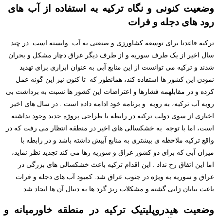
وضعیت کنونی و نگاه ترکیه به استفاده از آب های
رود های دجله و فرات
ترکیه قاعدتا برای توسعه کشاورزی و صنعتی به آب وابسته است. در چند
سال اخیر از یک طرف سوریه و از طرف دیگر عراق دچار مشکل و بحران
شدند و ترکیه می توانست از این منابع آبی به عنوان ابزاری برای تهدید
نمودن این کشور ها استفاده کند، همانطور که تا کنون نیز این گونه عمل
کرده و در مقابلهمه فشارها و اعتراضات این کشور ها نسبت به برداشت بی
رویه آب ترکیه، به رویه و برنامه خود ادامه داده است . در سال های اخیر
اخباری از سوی دولت ترکیه در رابطه با طراحی پروژه جدید وجود نداشته
است، اما با توجه به خشکسالی های اخیر در منطقه انتظار می رفت که در
واقع ترکیه ملاحظه ی بیشتری به منابع آبیش داشته باشد و در رابطه با
میزان آبی که برای دو کشور عراق و سوریه رها می کند تجدید نظر نماید،
اما این اتفاق رخ نداد . این اقدام ترکیه باعث خشکسالی های بزرگی در
عراق و سوریه به ویژه در جنوب عراق شد. کمبود آب های دجله و فرات
باعث بیابان زایی گشته و مشکلات ریز گرد ها به دنبال آن ها ایجاد شد.
وضعیت هیدروپلیتیک ترکیه در منطقه خاورمیانه و