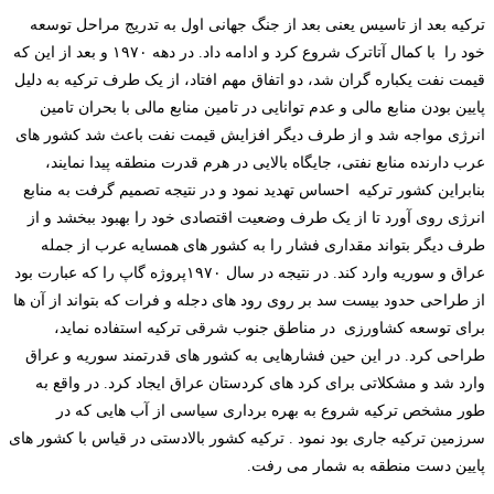
ترکیه بعد از تاسیس یعنی بعد از جنگ جهانی اول به تدریج مراحل توسعه
خود را با کمال آتاترک شروع کرد و ادامه داد. در دهه ۱۹۷۰ و بعد از این که
قیمت نفت یکباره گران شد، دو اتفاق مهم افتاد، از یک طرف ترکیه به دلیل
پایین بودن منابع مالی و عدم توانایی در تامین منابع مالی با بحران تامین
انرژی مواجه شد و از طرف دیگر افزایش قیمت نفت باعث شد کشور های
عرب دارنده منابع نفتی، جایگاه بالایی در هرم قدرت منطقه پیدا نمایند،
بنابراین کشور ترکیه احساس تهدید نمود و در نتیجه تصمیم گرفت به منابع
انرژی روی آورد تا از یک طرف وضعیت اقتصادی خود را بهبود ببخشد و از
طرف دیگر بتواند مقداری فشار را به کشور های همسایه عرب از جمله
عراق و سوریه وارد کند. در نتیجه در سال ۱۹۷۰پروژه گاپ را که عبارت بود
از طراحی حدود بیست سد بر روی رود های دجله و فرات که بتواند از آن ها
برای توسعه کشاورزی در مناطق جنوب شرقی ترکیه استفاده نماید،
طراحی کرد. در این حین فشارهایی به کشور های قدرتمند سوریه و عراق
وارد شد و مشکلاتی برای کرد های کردستان عراق ایجاد کرد. در واقع به
طور مشخص ترکیه شروع به بهره برداری سیاسی از آب هایی که در
سرزمین ترکیه جاری بود نمود . ترکیه کشور بالادستی در قیاس با کشور های
پایین دست منطقه به شمار می رفت.