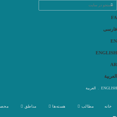
Ski
t
conten
FA
فارسی
EN
ENGLISH
AR
العربية
ENGLISH
.
العربية
خانه
مطالب
هسته‌ها
مناطق
محصو