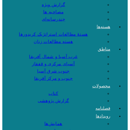
گزارش ویژه
مصاحبه ها
چندرسانه‌ای
هسته‌ها
هستهٔ مطالعات استراتژیک کریدورها
هسته مطالعات زنان
مناطق
غرب آسیا و شمال آفریقا
آسیای مرکزی و قفقاز
جنوب شرق آسیا
جنوب و مرکز آفریقا
محصولات
کتاب
گزارش پژوهشی
فصلنامه
رویدادها
همایش‌ها