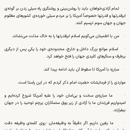
·
تمام آزادی­‌خواهان باید با روشن­‌بینی و روشن­گری راه سیلی زدن بر گونه­‌ی
ابرقدرت­ها و قدرت­ها خصوصاً آمریکا را بر مردم سیلی خورده­‌ی کشورهای مظلوم
جهان و جهان سوم ترسیم کنند.
·
من با اطمینان می­‌گویم اسلام ابرقدرت­ها را به خاک مذلت می­‌نشاند.
·
اسلام موانع بزرگ داخل و خارج، محدوده­‌ی خود را یکی پس از دیگری
برطرف و سنگرهای کلیدی جهان را فتح خواهد کرد.
·
مبارزه با آمریکا تا سقوط آن باید ادامه پیدا کند.
مواردی را از فرمایشات حضرت امام ذکر کردم که در این راستا است.
·
ما مبارزه­‌ی سخت و بی­‌امان خود را علیه آمریکا شروع کرده‌­ایم و
امیدواریم فرزندان ما با آزادی از زیر یوق ستمکاران پرچم توحید را در جهان
بیفرازند.
·
ما یقین داریم اگر دقیقاً به وظیفه­‌مان -روی کلمه­‌ی وظیفه­ دقت