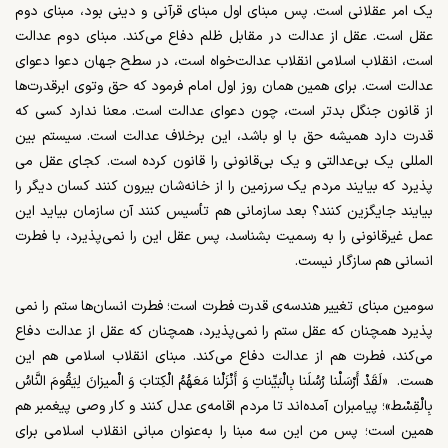
یک امر عقلانی است. پس مبنای اول مبنای قرآنی و دینی بود، مبنای دوم
عقل است. عقل از عدالت در مقابل ظلم دفاع می­‌کند. مبنای دوم عدالت
است، انقلاب اسلامی انقلاب عدالت­‌خواه است، در سطح جهان دعوا دعوای
عدالت است. برای همین همان روز اول امام فرمود که حق وتوی ابرقدرت­‌ها
از قانون جنگل بدتر است، چون دعوای عدالت است. معنا ندارد کسی که
قدرت دارد همیشه حق با او باشد، این برخلاف عدالت است. سیستم بین­‌
المللی یک بی­‌عدالتی و یک بی­‌قانونی را قانون کرده است. کجای عقل می­‌
پذیرد که بیایند مردم یک سرزمین را از خانه­‌شان بیرون کنند کسان دیگر را
بیایند جایگزین کنند؟ بعد سازمانی هم تأسیس کنند آن سازمان بیاید این
عمل غیرقانونی را به رسمیت بشناسد، پس عقل این را نمی‌­پذیرد، با فطرت
انسانی هم سازگار نیست.
سومین مبنای تغییر هندسه‌­ی قدرت فطرت است؛ فطرت انسان­‌ها ستم را نمی­‌
پذیرد همچنان که عقل ستم را نمی­‌پذیرد، همچنان که عقل از عدالت دفاع
می­‌کند، فطرت هم از عدالت دفاع می­‌کند. مبنای انقلاب اسلامی هم این
هست.
«لَقَدْ أَرْسَلْنا رُسُلَنا بِالْبَیِّناتِ وَ أَنْزَلْنا مَعَهُمُ الْکِتابَ وَ الْمیزانَ لِیَقُومَ النَّاسُ
بِالْقِسْط»؛ پیامبران آمد‌‌ه‌­اند تا مردم اقامه‌­ی عدل کنند و کار وصی پیغمبر هم
همین است؛ پس من این سه مبنا را به‌عنوان مبانی انقلاب اسلامی برای