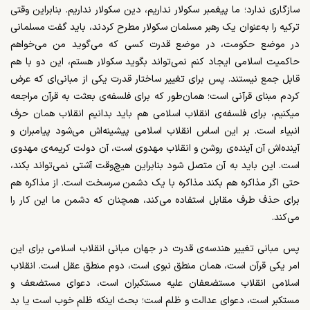
سازگاری ندارد؛ ما پیغمبر سکولار نداریم، دین سکولار نداریم. بنابراین وقتی
ترکیه را به‌عنوان یک رهبر مسلمان سکولار مطرح کردند، باید گفت مسلمانی
در موضع حکومت، در موضع قدرت کسی که می­‌گوید من می­‌خواهم
حاکمیت اسلامی ایجاد کنم نمی‌­تواند بگوید سکولار هستم، این دو با هم
قابل جمع نیستند. پس برای تغییر ساختار قدرت یکی از مبانی­‌ای که عرض
کردم مبنای قرآنی است؛ همان‌طور که برای فلسفه­‌ی بعثت به قرآن مراجعه
می
کنیم، برای فلسفه‌­ی انقلاب اسلامی هم باید بدانیم انقلاب همان حرف
انبیاء است. بر این اساس انقلاب اسلامی پیشینه‌­اش می­‌شود پیامبران و
آینده‌­اش آن آینده­‌ی روشن و انقلاب مهدوی است، آن دولت کریمه­‌ی مهدوی
است. این باید به آن متصل شود بنابراین هیچ‌وقت آشتی نمی­‌تواند بکند،
حتی اگر مذاکره هم بکند مذاکره با یک دشمن سرسخت است. از مذاکره هم
برای حذف طرف مقابل استفاده می­‌کند، همچنان که دشمن ما این کار را
می­‌کند.
پس مبانی تغییر هندسه­‌ی قدرت در جهان مبانی انقلاب اسلامی برای این
امر یکی قرآن است، همان منطق نبوی است، دوم منطق عقل است. انقلاب
اسلامی انقلاب مستضعفان علیه مستکبران است، دعوای مستضعف و
مستکبر است، دعوای عدالت و ظلم است؛ بحث اینکه ظلم خوب است یا بد