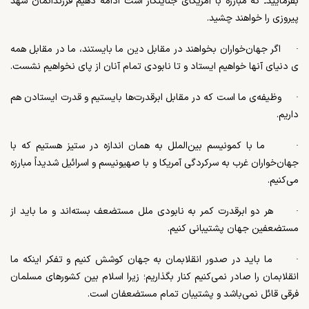
بفرماییدـ که مبارزه با آمریکای جنایتکار است ادامه دهیم فرزندانمان شهد
پیروزی را خواهند چشید.
·
اگر جهان‌خواران بخواهند در مقابل دین ما بایستند، ما در مقابل همه­‌
ی دنیای آنها خواهیم ایستاد و تا نابودی تمام آنان از پای نخواهیم نشست.
·
وظیفه­‌ی ما است که در مقابل ابرقدرت­‌ها بایستیم و قدرت ایستادن هم
داریم.
·
ما با کمونیسم بین­‌الملل به همان اندازه در ستیز هستیم که با
جهان‌خواران غرب به سرکردگی آمریکا و با صهیونیسم و اسرائیل شدیداً مبارزه
می­‌کنیم.
·
هر دو ابرقدرت کمر به نابودی ملل مستضعف بسته­‌اند و ما باید از
مستضعفین جهان پشتیبانی کنیم.
·
ما باید در صدور انقلابمان به جهان کوشش کنیم و تفکر اینکه ما
انقلابمان را صادر نمی‌کنیم کنار بگذاریم؛ زیرا اسلام بین کشورهای مسلمان
فرقی قائل نمی‌­باشد و پشتیبان تمام مستضعفان است.