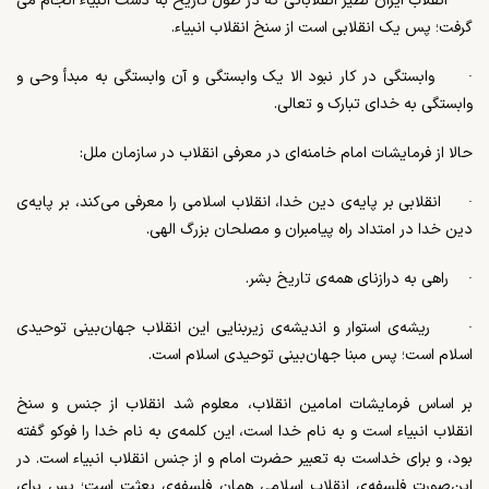
·
انقلاب ایران نظیر انقلاباتی که در طول تاریخ به دست انبیاء انجام می­‌
گرفت؛ پس یک انقلابی است از سنخ انقلاب انبیاء.
·
وابستگی در کار نبود الا یک وابستگی و آن وابستگی به مبدأ وحی و
وابستگی به خدای تبارک و تعالی.
حالا از فرمایشات امام خامنه‌­ای در معرفی انقلاب در سازمان ملل:
·
انقلابی بر پایه­‌ی دین خدا، انقلاب اسلامی را معرفی می­‌کند، بر پایه­‌ی
دین خدا در امتداد راه پیامبران و مصلحان بزرگ الهی.
·
راهی به درازنای همه‌­ی تاریخ بشر.
·
ریشه‌­ی استوار و اندیشه­‌ی زیربنایی این انقلاب جهان­‌بینی توحیدی
اسلام است؛ پس مبنا جهان­‌بینی توحیدی اسلام است.
بر اساس فرمایشات امامین انقلاب، معلوم شد انقلاب از جنس و سنخ
انقلاب انبیاء است و به نام خدا است، این کلمه­‌ی به نام خدا را فوکو گفته
بود، و برای خداست به تعبیر حضرت امام و از جنس انقلاب انبیاء است. در
این‌صورت فلسفه­‌ی انقلاب اسلامی همان فلسفه­‌ی بعثت است؛ پس برای