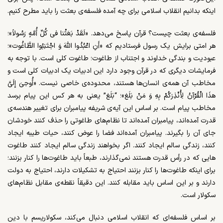
اینکه بدانیم انقلاب اسلامی برای چه آمده فلسفه­‌ی بعثت را باید مطرح کنیم.
فلسفه­‌ی بعثت چیست؟ قرآن پاسخ می­‌دهد. «لَقَدْ بَعَثْنا فی‏ کُلِّ أُمَّهٍ رَسُولاً»؛
هر امتی برایش یک رسول فرستادیم که «أَنِ اعْبُدُوا اللَّهَ وَ اجْتَنِبُوا الطَّاغُوت‏»؛
عبودیت و بندگی خداوند و اجتناب از طاغوت؛ طاغوت کلی است. با توجه به
فرمایشات دیگری که در قرآن وجود دارد این ادبیات یک ادبیات کلی است و
مخاطب آن همه­‌ی انسان­‌ها هستند، محدوده­‌ی خاصی نیست. «أُوحِیَ إِلَیَّ
هذَا الْقُرْآنُ لِأُنْذِرَکُمْ بِهِ وَ مَنْ بَلَغ‏»؛ “بَلَغ” یعنی به هر کس این پیام برسد
مخاطب پیام است. بر اساس این آیه­‌ی شریفه پیامبران برای تغییر هندسه­‌ی
قدرت آمده‌­اند، پیامبران آمده­­‌اند تا نظام­‌های طاغوتی را حذف کنند خودشان
جای آن را بگیرند. پیامبران آمده­‌اند فضا را عوض کنند، حیات طیبه ایجاد
کنند، زندگی سالم ایجاد کنند. اگر بخواهند زندگی سالم ایجاد کنند طاغوت­‌
هایی که در رأس قدرت هستند نمی­‌گذارند، طبعاً باید طاغوت­‌ها را کنار بزنند؛
برای اینکه طاغوت­‌ها را کنار بزنند احتیاج به تشکیلات دارند، احتیاج به دولت
دارند و بر این اساس باید مقابله کنند. این دقیقاً نقطه­‌ی مقابل نظام­‌های
سکولار است.
بر اساس فلسفه­‌ای که انقلاب اسلامی دنبال می­‌کند، سکولاریسم با دین