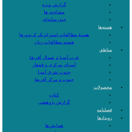
گزارش ویژه
مصاحبه ها
چندرسانه‌ای
هسته‌ها
هستهٔ مطالعات استراتژیک کریدورها
هسته مطالعات زنان
مناطق
غرب آسیا و شمال آفریقا
آسیای مرکزی و قفقاز
جنوب شرق آسیا
جنوب و مرکز آفریقا
محصولات
کتاب
گزارش پژوهشی
فصلنامه
رویدادها
همایش‌ها