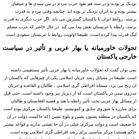
نزدیک تر بودند و در سند هم نفوذ حزب مردم در بین سندی ها و شیعیان
بیشتر بوده و به ایران نزدیک تر بوده اند. چنانچه وقتی مردم به قدرت
برسند، روابط ایران با پاکستان گسترش می یابد. اگر حزب دیگری به قدرت
برسد، رابطه با عربستان نقش پیدا می کند. در حال حاضر که حزب مسلم
لیگ قدرت پیدا کرده است، طبیعتا اولویت روابط با عربستان سعودی است.
تحولات خاورمیانه یا بهار عربی و تأثیر در سیاست
خارجی پاکستان
نمی توان گفت که تحولات خاورمیانه یا بهار عربی تأثیر مستقیمی داشته
است. طبیعتا در مسائل رشد جریان اسلامی یکی از چیزهایی که پاکستان از
ان رنج می برد، مسئله افراطی گری اسلامی ، طالبان و القاعده و جریان
تندروی سنی در پاکستان است که از دیرباز نیز وجود داشته است. حتی قبل
از مسائل بهار عربی تحت تأثیر رابطه با هند و قضیه افغانستان و طالبان
برای مبارزه با شوروی سابق و کمونیسم، طبیعتا پاکستان مرکزی بوده است
که پاکستان در منطقه پشتون نشین و بلوچ نشین (که حاکمیت دولت در ان
جا ضعیف است و دولت مرکزی خیلی در آن جا نقشی ندارند و قواعد بیشتر
حاکم هستند) مرکز مناسبی برای رشد افراطی گری اسلامی بوده است.