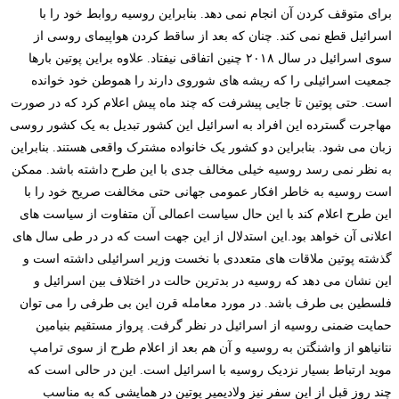
برای متوقف کردن آن انجام نمی ­دهد. بنابراین روسیه روابط خود را با
اسرائیل قطع نمی­ کند. چنان که بعد از ساقط کردن هواپیمای روسی از
سوی اسرائیل در سال ۲۰۱۸ چنین اتفاقی نیفتاد.
علاوه براین پوتین بارها
جمعیت اسرائیلی را که ریشه ­های شوروی دارند را هموطن خود خوانده
است. حتی پوتین تا جایی پیشرفت که چند ماه پیش اعلام کرد که در صورت
مهاجرت گسترده این افراد به اسرائیل این کشور تبدیل به یک کشور روسی
زبان می ­شود. بنابراین دو کشور یک خانواده مشترک واقعی هستند. بنابراین
به نظر نمی­ رسد روسیه خیلی مخالف جدی با این طرح داشته باشد. ممکن
است روسیه به خاطر افکار عمومی جهانی حتی مخالفت صریح خود را با
این طرح اعلام کند با این حال سیاست اعمالی آن متفاوت از سیاست ­های
اعلانی آن خواهد بود.
این استدلال از این جهت است که در در طی سال­ های
گذشته
پوتین ملاقات­ های متعددی با نخست وزیر اسرائیلی داشته است و
این نشان می­ دهد که روسیه در بدترین حالت در اختلاف بین اسرائیل و
فلسطین بی طرف باشد. در مورد معامله قرن این بی طرفی را می ­توان
حمایت ضمنی روسیه از اسرائیل در نظر گرفت. پرواز مستقیم بنیامین
نتانیاهو از واشنگتن به روسیه و آن هم بعد از اعلام طرح از سوی ترامپ
موید ارتباط بسیار نزدیک روسیه با اسرائیل است. این در حالی است که
چند روز قبل از این سفر نیز ولادیمیر پوتین در همایشی که به مناسب