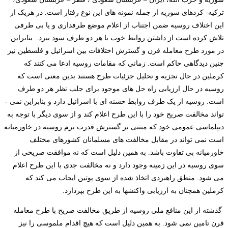
ترکیه- کردهای سوریه از جمله نمونه ­های این نوع رفتار است. در هریک از
این اختلاف روسیه ضمن اجتناب از اعلام موضع طرفداری و یا بی طرفی
تلاش کرده است از داشتن روابط خوب با هر دو طرف سود ببرد.
بنابراین
در مورد طرح معامله قرن و گسترش اختلافات بین اسرائیل و فلسطین نیز
چنین دیدگاهی حاکم است. زمانی که مقامات روسیه ادعا می­ کنند که
کرملین در حال تجزیه و تحلیل جزئیات طرح هستند بدین معنی است که
روسیه در حال ارزیابی راه حل­ های موجود برای جلب نظر هر دو طرف
است. روسیه از یک طرف روابط حسنه ­ای با اسرائیل دارد و بنابراین نمی ­
تواند مخالفت صریح خود را با این طرح اعلام کند و از سوی دیگر با توجه به
دیپلماسی عمومی خود که مبتنی بر گسترش قدرت نرم روسیه در خاورمیانه
است نمی ­تواند در مقابل مخالفت­ های مسلمانان کشورهای مختلف
خاورمیانه بی تفاوت باشد. به همین دلیل است که نه موافقت صریحی از
سوی روسیه در این زمینه وجود دارد و نه مخالفت جدی با این طرح اعلام
می ­شود. منطق راهبردی اتخاذ شده از سوی پوتین ایجاب می­ کند که
کرملین همچنان به ارزیابی واکنش­ها به این طرح بپردازد.
گذشته از این منافع ملی روسیه از طریق مخالفت صریح با طرح معامله
قرن تامین نمی­ شود. به همین دلیل است که هیچ اقدام ملموسی را نیز