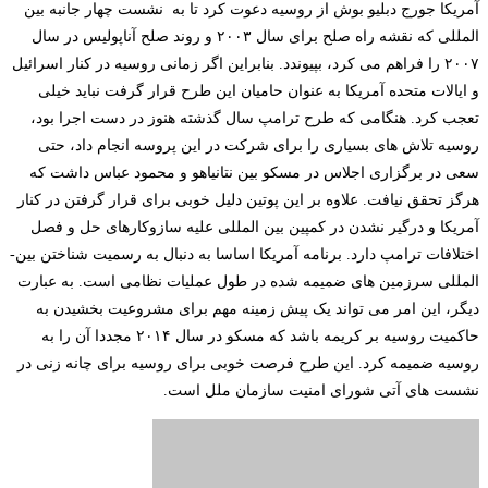
آمریکا جورج دبلیو بوش از روسیه دعوت کرد تا به نشست چهار جانبه بین
المللی که نقشه راه صلح برای سال ۲۰۰۳ و روند صلح آناپولیس در سال
۲۰۰۷ را فراهم می کرد، بپیوندد.
بنابراین اگر زمانی روسیه در کنار اسرائیل
و ایالات متحده آمریکا به عنوان حامیان این طرح قرار گرفت نباید خیلی
تعجب کرد. هنگامی که طرح ترامپ سال گذشته هنوز در دست اجرا بود،
روسیه تلاش­ های بسیاری را برای شرکت در این پروسه انجام داد، حتی
سعی در برگزاری اجلاس در مسکو بین نتانیاهو و محمود عباس داشت که
هرگز تحقق نیافت. علاوه بر این پوتین دلیل خوبی برای قرار گرفتن در کنار
آمریکا و درگیر نشدن در کمپین بین ­المللی علیه سازوکارهای حل و فصل
اختلافات ترامپ دارد. برنامه آمریکا اساسا به دنبال به رسمیت شناختن بین­
المللی سرزمین­ های ضمیمه شده در طول عملیات نظامی است. به عبارت
دیگر، این امر می تواند یک پیش زمینه مهم برای مشروعیت بخشیدن به
حاکمیت روسیه بر کریمه باشد که مسکو در سال ۲۰۱۴ مجددا آن را به
روسیه ضمیمه کرد. این طرح فرصت خوبی برای روسیه برای چانه زنی در
نشست­ های آتی شورای امنیت سازمان ملل است.