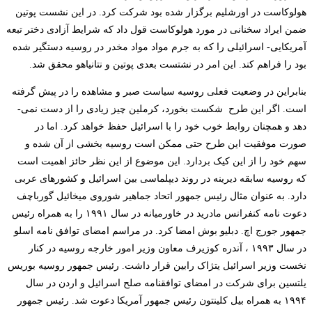
هولوکاست در اورشلیم برگزار شده بود شرکت کرد. در این نشست پوتین
ضمن ایراد سخنانی در مورد هولوکاست قول داد که شرایط آزادی دختر تبعه
آمریکایی- اسرائیلی را که به جرم مواد مواد مخدر در روسیه دستگیر شده
بود را فراهم کند. این امر در نشتست بعدی پوتین و نتانیاهو محقق شد.
بنابراین در وضعیت فعلی روسیه سیاست صبر و مشاهده را در پیش گرفته
است. اگر این طرح شکست بخورد، کرملین چیز زیادی را از دست نمی­
دهد و همچنان روابط خوب خود را با اسرائیل حفظ خواهد کرد. اما در
صورت موفقیت این طرح حتی ممکن است روسیه بخشی از آن شده و
سهم خود را از این کیک بردارد. این موضوع از این نظر حائز اهمیت است
که روسیه سابقه دیرینه در روند دیپلماسی بین اسرائیل و کشورهای عربی
دارد. به عنوان مثال رئیس جمهور اتحاد جماهیر شوروی میخائیل گورباچف
دعوت نامه کنفرانس مادرید در خاورمیانه در سال ۱۹۹۱ را به همراه رئیس
جمهور جورج اچ. دبلیو بوش امضا کرد. در مراسم امضای توافق نامه اسلو
در سال ۱۹۹۳ ، آندره کوزیرف معاون وزیر امور خارجه روسیه در کنار
نخست وزیر اسرائیل یتژاک رابین قرار داشت. رئیس جمهور روسیه بوریس
یلتسین برای شرکت در امضای توافقنامه صلح اسرائیل و اردن در سال
۱۹۹۴ به همراه بیل کلینتون رئیس جمهور آمریکا دعوت شد. رئیس جمهور