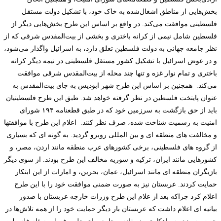
بخش‌هایی از
مناطق اشغال‌شده
به خاک خود، با تشکیل دولت مستقل
فلسطینی موافقت می‌کند. در واقع بر اساس این طرح بخش‌هایی دیگر از
فلسطین شامل نیمی از کرانه باختری و بخشی از بیت‌المقدس شرقی که از
نظر جامعه جهانی به دولت فلسطین تعلق دارد، به اسرائیل واگذار می‌شود،
و در عوض اسرائیل با تشکیل کشور مستقل فلسطینی در نیمه دیگر
کرانه
باختری
و تمام
نوار غزه
و تنها چند محله از
بیت‌المقدس شرقی
موافقت
می‌کند. همچنین بر اساس این طرح شهر
ابودیس
به جای بیت‌المقدس به
عنوان پایتخت فلسطین در نظر گرفته خواهد شد. طبق این طرح فلسطینیان
باید از
حق بازگشت
به سرزمین خود که در طبق
قطعنامه
۱۹۴
شورای
امنیت
به رسمیت شناخت شده، صرف نظر کنند.
اعلام این طرح با موافقت­ها
و مخالفت­ های منطقه ­ای و بین ­المللی روبرو گردید. به گونه ­ای که بسیاری
از گروه ­های فلسطینی، برخی کشورهای عرب منطقه مانند اردن، مصر، و
کشورهایی مانند ایران، ترکیه و سوریه مخالف این طرح بودند. از سوی دیگر
بازیگران منطقه ­ای مانند اسرائیل، عمان، بحرین، و امارات از این ابتکار
حمایت کردند. عربستان نیز به صورت ضمنی موافقت خود را با این طرح
اعلام کرد چراکه بعد از علام این طرح وزرات خارجه عربستان با صدور
بیانیه ­ای اعلام داشت که
عربستان بار دیگر حمایت خود را از همه تلاش‌ها در