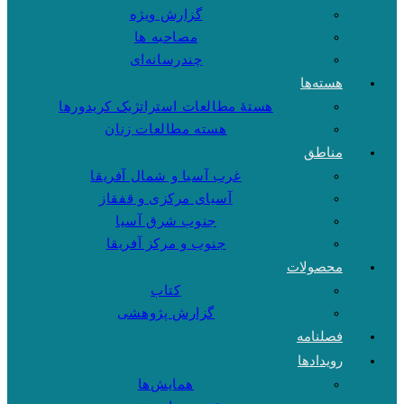
گزارش ویژه
مصاحبه ها
چندرسانه‌ای
هسته‌ها
هستهٔ مطالعات استراتژیک کریدورها
هسته مطالعات زنان
مناطق
غرب آسیا و شمال آفریقا
آسیای مرکزی و قفقاز
جنوب شرق آسیا
جنوب و مرکز آفریقا
محصولات
کتاب
گزارش پژوهشی
فصلنامه
رویدادها
همایش‌ها