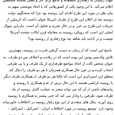
جهت رسیدن به راهکاری منصفانه و جامع برای حل و فصل مسئله فلسطین
اعلام می‌کند
.
با این وجود یکی از کشورهایی که با اتخاذ موضعی مبهم به
بیان نظر در مورد این طرح اقدام کرد روسیه بود چرا که سخنگوی دولت
روسیه بعد از اعلان این طرح از طرف امریکا عنوان داشت که کرملین از
جزئیات این طرح بی خبر و در حال تجزیه و تحلیل آن است. بنابراین سوال
اصلی این است که رویکرد روسیه به معامله قرن ایالات متحده آمریکا
چیست و در ادامه باید شاهد چه نوع رفتاری از روسیه بود؟
پاسخ این است که از زمان به دست گرفتن قدرت در روسیه، مهم­ترین
تلاش ولادیمیر پوتین این بوده است که در رقابت و اختلاف بین دو طرف، به
عنوان شخص ثالث از اتخاذ مواضع طرفداری از یک طرف و یا بی طرفی
اجتناب کرده و در عین حال همکاری همزمان با هر دو طرف را دنبال کند.
منطق این استراتژی این است که غالبا هر دو طرف از همکاری طرف دیگر
با روسیه ناراضی هستند با این حال ترس از عدم همکاری با روسیه و
پیامدهای ناشی از آن که می ­تواند منجر به حمایت کامل روسیه از یک
طرف شود، طرفین را وادار می ­کند که حتی بیشتر به همکاری با روسیه
روی آورند. مثال­ های متعددی از این نوع رفتار روسیه در اختلافات خاورمیانه
وجود دارد. موضع روسیه در مورد اختلافات ایران – اسرائیل ، اسرائیل –
سوریه و حزب الله، ایران – عربستان سعودی ، قطر – عربستان سعودی،