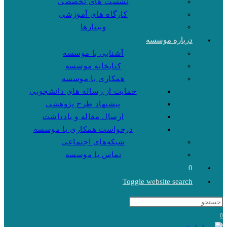
نشست های تخصصی
کارگاه های آموزشی
وبینارها
درباره موسسه
آشنایی با موسسه
کتابخانه موسسه
همکاری با موسسه
حمایت از رساله های دانشجویی
پیشنهاد طرح پژوهشی
ارسال مقاله و یادداشت
درخواست همکاری با موسسه
شبکه‌های اجتماعی
تماس با موسسه
0
Toggle website search
0