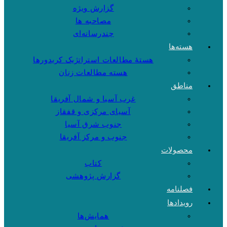
گزارش ویژه
مصاحبه ها
چندرسانه‌ای
هسته‌ها
هستهٔ مطالعات استراتژیک کریدورها
هسته مطالعات زنان
مناطق
غرب آسیا و شمال آفریقا
آسیای مرکزی و قفقاز
جنوب شرق آسیا
جنوب و مرکز آفریقا
محصولات
کتاب
گزارش پژوهشی
فصلنامه
رویدادها
همایش‌ها