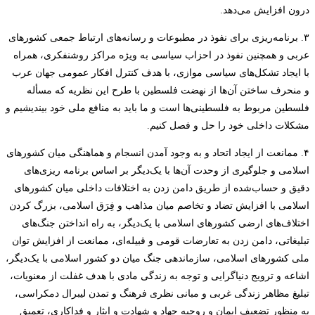
درون افزایش می‌دهد.
۳. برنامه‌ریزی برای نفوذ در مطبوعات و رسانه‌های ارتباط جمعی کشورهای
عربی و همچنین نفوذ در احزاب سیاسی به ویژه مراکز روشنفکری، همراه
با ایجاد تشکل‌های سیاسی موازی، با هدف کنترل افکار عمومی جهان عرب
و منحرف ساختن آن‌ها از نهضت فلسطین با طرح این نظریه که مسأله
فلسطین مربوط به فلسطینی‌ها است و ما باید به منافع ملی خود بیندیشیم و
مشکلات داخلی خود را حل و فصل کنیم.
۴. ممانعت از ایجاد اتحاد و به وجود آمدن انسجام و هماهنگی میان کشورهای
اسلامی و جلوگیری از وحدت آن‌ها با یک‌دیگر بر اساس برنامه‌ ریزی‌های
دقیق و حساب‌شده از طریق دامن زدن به اختلافات داخلی میان کشورهای
اسلامی با افزایش تضاد و تخاصم میان مذاهب و فِرَق اسلامی، بزرگ کردن
اختلاف‌های ارضی کشورهای اسلامی با یک‌دیگر، به راه انداختن جنگ‌های
تبلیغاتی، دامن زدن به تعارضات قومی و قبیله‌ای، ممانعت از افزایش توان
ملی کشورهای اسلامی، سازماندهی جنگ میان دو کشور اسلامی با یک‌دیگر،
اشاعه و ترویج دنیاگرایی و توجه به زندگی مادی با هدف غفلت از معنویات،
تبلیغ مظاهر زندگی غربی و مبانی نظری فرهنگ و تمدن لیبرال دمکراسی،
به منظور تضعیف ایمان و روحیه جهاد و شهادت و ایثار و فداکاری، تعمیق