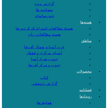
گزارش ویژه
مصاحبه ها
چندرسانه‌ای
هسته‌ها
هستهٔ مطالعات استراتژیک کریدورها
هسته مطالعات زنان
مناطق
غرب آسیا و شمال آفریقا
آسیای مرکزی و قفقاز
جنوب شرق آسیا
جنوب و مرکز آفریقا
محصولات
کتاب
گزارش پژوهشی
فصلنامه
رویدادها
همایش‌ها