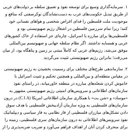
۱. سرمایه‌گذاری وسیع برای توسعه نفوذ و تعمیق سلطه بر دولت‌های عربی
از طریق تبدیل حکومت‌های عرب به دست‌نشاندگان نوکر‌صفتی که منافع و
موجودیت ملت فلسطین را فدای اغراض شخصی و هواهای نفسانی خود
کنند؛ زیرا تمام سرزمین فلسطین در اشغال رژیم صهیونیستی بود و
فلسطینی‌ها برای مبارزه با اسرائیل، چاره‌ای جز استفاده از خاک کشورهای
عربی و همسایه نداشتند. اگر نظام سلطه جهانی و صهیونیسم بین‌المللی
موفق می‌شد، رژیم‌های عربی که کاملاً مبتنی بر زمین و پناهگاه بود، از میان
می‌رفت؛ بنابراین رژیم صهیونیستی تثبیت می‌گردید.
۲. سازماندهی طرح‌های مختلف برای رسمیت بخشیدن به رژیم صهیونیستی
در مقیاس منطقه‌ای و بین‌المللی و همچنین تحکیم و تثبیت اسرائیل با
خاموش کردن شعله‌های مبارزه در منطقه خاورمیانه، در راستای نفوذ
سازمان‌های اطلاعاتی و سرویس‌های امنیتی رژیم صهیونیستی مشهور به
«موساد» و «شن بت» با همکاری سازمان اطلاعاتی امریکا (C.I.A) در درون
سازمان‌های فلسطینی به ویژه سازمان آزادیبخش فلسطینی با هدف سوق
دادن تشکل‌های مبارزان فلسطینی از فاز نظامی به فاز سیاسی و دیپلماتیک.
نفوذ سرویس‌های اطلاعاتی به درون سازمان‌های سری فلسطینی، زمینه را
برای منحرف کردن آنان از اهداف فراهم می‌آورد و ضریب ضربه‌پذیری را از