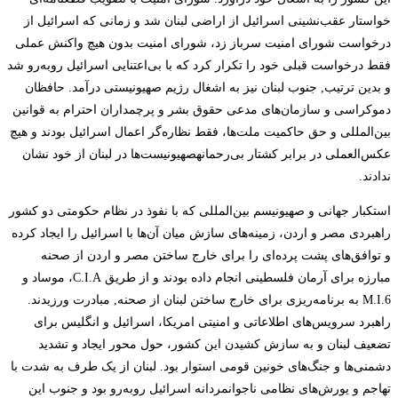
خواستار عقب‌نشینی اسرائیل از اراضی لبنان شد و زمانی که اسرائیل از
درخواست شورای امنیت سرباز زد، شورای امنیت بدون هیچ واکنش عملی
فقط درخواست قبلی خود را تکرار کرد که با بی‌اعتنایی اسرائیل روبه‌رو شد
و بدین ترتیب, جنوب لبنان نیز به اشغال رژیم صهیونیستی درآمد. حافظان
دموکراسی و سازمان‌های مدعی حقوق بشر و پرچمداران احترام به قوانین
بین‌المللی و حق حاکمیت ملت‌ها، فقط نظاره‌گر اعمال اسرائیل بودند و هیچ
عکس‌العملی در برابر کشتار بی‌رحمانهصهیونیست‌ها در لبنان از خود نشان
ندادند.
استکبار جهانی و صهیونیسم بین‌المللی که با نفوذ در نظام حکومتی دو کشور
راهبردی مصر و اردن، زمینه‌های سازش میان آن‌ها با اسرائیل را ایجاد کرده
و توافق‌های پشت پرده‌ای را برای خارج ساختن مصر و اردن از صحنه
مبارزه برای آرمان فلسطینی انجام داده بودند و از طریق C.I.A، موساد و
M.I.6 به برنامه‌ریزی برای خارج ساختن لبنان از صحنه, مبادرت ورزیدند.
راهبرد سرویس‌های اطلاعاتی و امنیتی امریکا، اسرائیل و انگلیس برای
تضعیف لبنان و به سازش کشیدن این کشور، حول محور ایجاد و تشدید
دشمنی‌ها و جنگ‌های خونین قومی استوار بود. لبنان از یک طرف به شدت با
تهاجم و یورش‌های نظامی ناجوانمردانه اسرائیل روبه‌رو بود و جنوب این