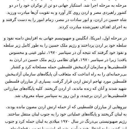
مرحله به مرحله اجرا شد. استکبار جهانی دو تن از نوکران خود را در دو
کشور راهبردی مصر و اردن روی کار آورد و به تقویت آن‌ها مبادرت ورزید.
شاه حسین در اردن، و انور سادات در مصر، زمام امور را به دست گرفتند و
به اجرای اهداف تعیین‌شده مبادرت کردند.
در مرحله اول، امریکا، انگلیس و صهیونیسم جهانی به افزایش دامنه نفوذ و
سلطه خود بر اردن پرداختند و رژیم ملک حسین را به طور کامل زیر سلطه
و نفوذ خود گرفتند که نتیجه آن در سپتامبر ۱۹۷۰، تبلور عینی و محسوس
یافت؛ زیرا در سپتامبر ۱۹۷۰، قوای نظامی رژیم ملک حسین در اردن به
فلسطینی‌ها و سازمان آزادیبخش فلسطین حمله مسلحانه کرد و کشتار
بی‌رحمانه‌ای را به راه انداخت که متعاقب آن پایگاه‌های سازمان آزادیبخش
فلسطین مورد تهاجم ارتش اردن قرار گرفت. بسیاری از مبارزان فلسطین
شهید شدند و آنان که زنده ماندند، از اردن گریختند. کلیه پایگاه‌های مبارزاتی
فلسطینی‌ها در اردن برچیده، و این روز به سپتامبر سیاه معروف شد.
نیروهایی از مبارزان فلسطینی که از حمله ارتش اردن مصون مانده بودند،
به لبنان گریختند و پایگاه‌های عملیاتی خود را به جنوب لبنان منتقل ساختند.
رژیم صهیونیستی بی‌درنگ در سال ۱۹۷۰ میلادی به لبنان حمله کرد و جنوب
این کشور را به اشغال خود درآورد. شورای امنیت با تصویب قطعنامه‌ای