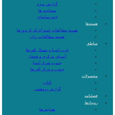
گزارش ویژه
مصاحبه ها
چندرسانه‌ای
هسته‌ها
هستهٔ مطالعات استراتژیک کریدورها
هسته مطالعات زنان
مناطق
غرب آسیا و شمال آفریقا
آسیای مرکزی و قفقاز
جنوب شرق آسیا
جنوب و مرکز آفریقا
محصولات
کتاب
گزارش پژوهشی
فصلنامه
رویدادها
همایش‌ها