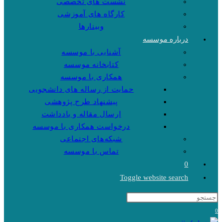
نشست های تخصصی
کارگاه های آموزشی
وبینارها
درباره موسسه
آشنایی با موسسه
کتابخانه موسسه
همکاری با موسسه
حمایت از رساله های دانشجویی
پیشنهاد طرح پژوهشی
ارسال مقاله و یادداشت
درخواست همکاری با موسسه
شبکه‌های اجتماعی
تماس با موسسه
0
Toggle website search
0