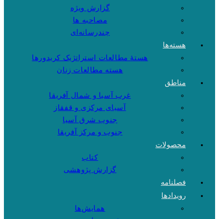
گزارش ویژه
مصاحبه ها
چندرسانه‌ای
هسته‌ها
هستهٔ مطالعات استراتژیک کریدورها
هسته مطالعات زنان
مناطق
غرب آسیا و شمال آفریقا
آسیای مرکزی و قفقاز
جنوب شرق آسیا
جنوب و مرکز آفریقا
محصولات
کتاب
گزارش پژوهشی
فصلنامه
رویدادها
همایش‌ها