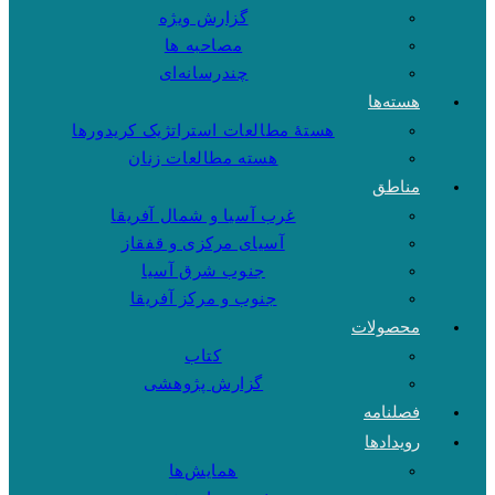
گزارش ویژه
مصاحبه ها
چندرسانه‌ای
هسته‌ها
هستهٔ مطالعات استراتژیک کریدورها
هسته مطالعات زنان
مناطق
غرب آسیا و شمال آفریقا
آسیای مرکزی و قفقاز
جنوب شرق آسیا
جنوب و مرکز آفریقا
محصولات
کتاب
گزارش پژوهشی
فصلنامه
رویدادها
همایش‌ها