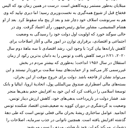
مبتلایان به‌طور مستمر روبه‌کاهش است. درست در همین زمان بود که الیس
فخفاخ قبل از شیوع همه‌گیری به نخست‌وزیری رسید؛ اما دیری نپایید که وی
هم به سرنوشت اسلاف خود دچار شد و بعد از پنج ماه سقوط کرد. بعد از او
هشام المشیشی، مشاور سابق رئیس‌جمهور، رأی اعتماد گرفت. وی در
حالی سوگند خورد که اولویت اول دولت خود را رسیدگی به وضعیت
اجتماعی و اقتصادی، برقراری توازن در امور مالی و آغاز اصلاحات برای
کاهش یارانه‌ها بیان کرد؛ با وجود این، رشد اقتصادی تا سه ماهۀ دوم سال
۲۰۲۰، ۶/۲۱ درصد کاهش یافت و تونس را به دامان بدترین رکود از زمان
استقلال در سال ۱۹۵۶ انداخت؛ به‌طوری که بیشترِ مردم در بخش
غیررسمی کار می‌کنند و از حمایت‌های بیمۀ سلامت برخوردار نیستند و این
می‌تواند نشان از فاجعه باشد. دولت برای خروج موقت از این بحران،
بسته‌های مالی اضطراری صندوق بین‌المللی پول، اتحادیۀ اروپا، ایتالیا و بانک
توسعۀ اسلامی را دریافت کرد که این خود به افزایش حجم بدهی‌ها منجر
‌شد. فشار دولت در بازپرداخت بدهی‌های خود، کاهش ارزش دینار تونس،
وضعیت بد گردشگری در دوران کووید به ضعیف‌شدن اقتصاد شکننده تونس
انجامید. عوامل ساختاری ریشۀ بحران مالی فعلی تونس است که طی دهۀ
گذشته افزایش یافته است. همچنین ناتوانی در جذب سرمایه، اصلاحات را
دشوارتر می‌کند که این خود نارضایتی مردم را سبب می‌شود.