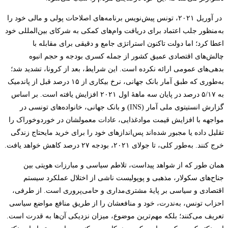
در آوریل ۲۰۲۱، تونس پیش‌نویس برنامه‌های اصلاحات پولی و مالی خود را
به‌منظور جلب اعتماد برای دریافت وام‌های کمکی به شرکای بین‌المللی خود
اعطا کرد؛ اما دولت تاکنون استراتژی جامع و دقیقی برای مقابله با
چالش‌های اقتصادی عمیق کشور از جمله کسری بودجه و حجم انبوه
بدهی‌های عمومی ارائه نکرده ‌است. این شرایط، بعد از کرونا، تشدید شد؛
به‌طوری که طبق آمار بانک جهانی، نرخ بیکاری از ۱۵ درصد قبل از پاندمیک
به ۵/۱۷ درصد در پایان سه ماهۀ اول ۲۰۲۱ افزایش یافته است. بر اساس
گزارش انستیتوی ملی آمار (INS) و بانک جهانی، خانواده‌های تونسی در
مواجهه با افزایش قیمت موادغذایی، عادات معمولشان در خوردوخوراک را
تقلیل داده یا مجبور شده‌اند پس‌اندازهای خود را برای خرید مایحتاج زندگی
خرج کنند. به‌طور کلی، تا جولای ۲۰۲۱، بودجه ۲۷ درصد کاهش خواهد یافت.
همان طور که از شواهد پیداست، تلاطم سیاسی و مبارزات هویتی بین
جناح‌های سکولار، مذهبی و پوپولیست ناشی از اختلال عملکرد سیستم
اقتصادی و سیاسی بر پایۀ مشتری‌مداری و حامی‌پروری است. از طرفی،
احزاب تونس، به‌ندرت، خود و منافعشان را از طریق منافع مواضع سیاسی
تعریف می‌کنند؛ بلکه مهم‌ترین موضوع، میزان نزدیکی آن‌ها به قدرت است.