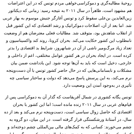
روحیۀ مطالبه‌گری و دموکراسی‌خواهی مردم تونس که در این اعتراضات
هم مشهود است، ظاهراً در سال ۲۰۱۱ به نتیجه رسید: زمانی که دیکتاتور
زین‌العابدین ‌بن‌علی سقوط کرد و تونس آغازگر جنبش موسوم به بهار عربی
شد. اما بعد از آن، اصلاحات دموکراتیک و رشد اقتصادی که این کشور قبل
از انقلاب شاهدش بود، متوقف شد. مطالبات فعلی معترضان هم از وضعیت
نامطلوب این کشور حکایت می‌کند. بحران کرونا، روند کند واکسیناسیون و
تعداد زیاد مرگ‌ومیر ناشی از آن در شبانه‎روز، شرایط بد اقتصادی را بدتر
کرده ‌‌است. در ایجاد بحران در هر کشور عوامل مختلفی، اعم از داخلی و
خارجی، دخیل است که باید به آن‌ها توجه شود. این یادداشت ضمن بیان
مشکلات و نابسامانی‌هایی که در حال حاضر کشور تونس با آن دست‌‌وپنجه
نرم می‌کند، به این پرسش پاسخ می‌دهد که دولت و ساختار سیاسی چه
تأثیری در به‌وجود آمدن این وضعیت دارد.
تونس یگانه کشوری در شمال آفریقاست که گذار آن به دموکراسی پس از
قیام‌های عربی در سال ۲۰۱۱ زنده مانده است؛ اما این کشور با بحران
اقتصادی که حاصل زوال سیاسی است، دست‌وپنجه نرم می‌کند و بعد از ده
سال، در آستانۀ ورشکستگی قرار گرفته ‌است. در این میان، دو گروه به
چشم می‌خورند: کسانی که به کمک‌های مالی بین‌المللی چشم دوخته‌اند و