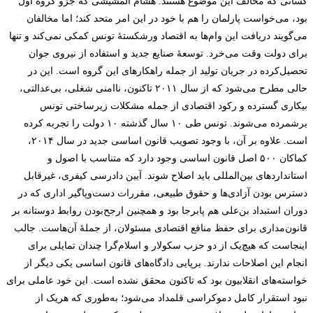
کسانی که مخالف این موضوع هستند. هشام المشیشی که جزو گروه اول
بود، می‌خواست پارلمان را هم با خود در این امر متحد کند؛ اما مخالفان
می‌گویند دریافت این وام‌ها به اقتصاد ورشکستۀ تونس کمکی نمی‌کند و تنها
برای دولت وقت می‌خرد. توسعۀ صنایع جدید و استفاده از نیروی جوان
تحصیل‌کرده در جریان تولید از جمله راهکارهای این گروه است. این در
حالی مطرح می‌شود که از سال ۲۰۱۱ تاکنون، ناامنی شغلی، بی‌عدالتی،
بیکاری گسترده و رکود اقتصادی از جمله مشکلات زیرساختی تونس
برشمرده می‌شوند. تونس طی ۱۰ سال گذشته ۱۰ دولت را تجربه کرده
است. علاوه بر آن، با وجود تصویب قانون اساسی جدید در سال ۲۰۱۴،
کماکان ۵۰۰ اصل قانون اساسی وجود دارد که متناسب با اصول و
استانداردهای بین‌المللی باید اصلاح شوند. آیین دادرسی کیفری، غیرقابل
دسترس بودن آزادی‌ها و حقوق طبیعی، مقررات دست‌وپاگیر اداری که در
دوران استبداد بن‌علی هم پابرجا بود و همچنین ارجح‌بودن روابط دوستانه بر
قانون‌مداری برای حفظ منافع اقتصادی مسئولان، از جملۀ آن‌هاست. جالب
اینجاست که هیچ‌یک از دو حزب سکولار و اسلام‌گرا چندان تمایلی برای
انجام این اصلاحات ندارند. برپایی دادگاه‌های قانون اساسی یکی دیگر از
خواسته‌های انقلابیون بود که تاکنون محقق نشده است. این خود عاملی برای
نبود استقرار کامل دموکراسی قلمداد می‌شود؛ به‌طوری که هریک از