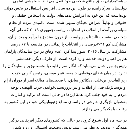
سیاستمداران طبق منافع شخصی خود عمل می‌کنند. خط‌مشی تمامی
دولت‌های سرکارآمده در طول این ده سال، افزایش اشتغال در بخش دولتی
بوده‌است که این خود به افزایش بدهی‌های دولت به اشخاص حقیقی و
حقوقی و نهایتاً اعتراض نخبگان منتهی شده است. ناامیدی مردم از نظام
سیاسی برآمده از انقلاب در انتخابات ریاست‌جمهوری ۲۰۱۹ که طی آن،
شخصی به‌نسبت ناآشنا و پوپولیست از درون صندوق‌ها برآمد و بعد از آن،
مشارکت کم ۷/۴۱درصدی در انتخابات پارلمانی، در مقایسه با ۶۷ درصد
مشارکت در سال ۲۰۱۶، تبلور پیدا کرد. عدم وفاق در بین نمایندگان پارلمان
هم بر اعتبار دولت خدشه وارد کرده است. از طرف دیگر، خط‌مشی
رئیس‌جمهور چنان می‌نماید که انگار سر رقابت با نخست‌وزیر و نمایندگان را
ندارد. در میان فضای دوقطبی جامعه، عبیر موسی، رئیس کنونی حزب
زین‌العابدین بن‌علی، دیکتاتور سابق، با صحبت‌های مبالغه‌آمیز از دوران آرام
و نوستالژیک قبل از انقلاب و نیز تروریستی‌خواندن حزب النهضه، توجه
مردم را به خود جلب کرد. همۀ این‌ها در حالی است که ترکیه و امارات
به‌عنوان بازیگری خارجی در راستای منافع ژئوپولیتیکی خود در این کشور به
رقابت با یکدیگر می‌پردازند.
در سه ماه اول شیوع کرونا، در حالی که کشورهای دیگر آفریقایی درگیر
همه‌گیری بودند، به نظر می‌رسید تونس وضعیت استثنائی دارد و شمار