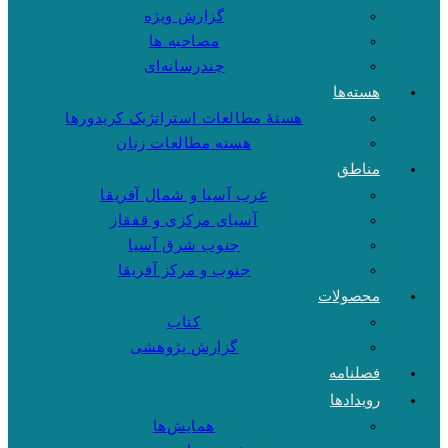
گزارش ویژه
مصاحبه ها
چندرسانه‌ای
هسته‌ها
هستهٔ مطالعات استراتژیک کریدورها
هسته مطالعات زنان
مناطق
غرب آسیا و شمال آفریقا
آسیای مرکزی و قفقاز
جنوب شرق آسیا
جنوب و مرکز آفریقا
محصولات
کتاب
گزارش پژوهشی
فصلنامه
رویدادها
همایش‌ها