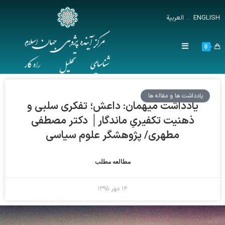
ENGLISH
.
العربية
0
یادداشت ها و مقاله ها
یادداشت میهمان: داعش؛ تفکری سلبی و
ذهنیت تکفیریِ ماندگار│ دکتر مصطفی
مطهری/ پژوهشگر علوم سیاسی
مطالعه مطلب
۱۴ مهر ۱۳۹۵