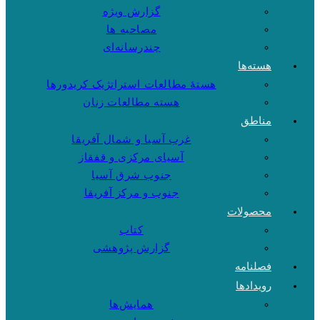
گزارش ویژه
مصاحبه ها
چندرسانه‌ای
هسته‌ها
هستهٔ مطالعات استراتژیک کریدورها
هسته مطالعات زنان
مناطق
غرب آسیا و شمال آفریقا
آسیای مرکزی و قفقاز
جنوب شرق آسیا
جنوب و مرکز آفریقا
محصولات
کتاب
گزارش پژوهشی
فصلنامه
رویدادها
همایش‌ها