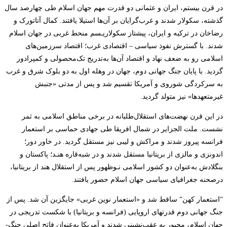
در قرن بیستم، ایران و عثمانی دو قدرت مهم جهان ­اسلام طی چهارصد سال
گذشته، سکولار شدند و غرب‌گرایان بر آن‌ها استیلا یافتند. کمال­
آتاتورک و
رضاخان در ترکیه و ایران، پیشتاز سکولاریـسم منحط غربی در جهان ­اسلام
شدند. با گسترش نفوذ سیاسی – اقتصادی غرب؛ اقتصاد سرزمین‌های
اسلامی رو به ضعف نهاد و اقتصاد آن‌ها به‌تدریج تک‌محصولی و کمپرادور
گردید. با پایان جنگ جهانی­
دوم، جهان در وهله اول به دو بلوک شرق و غرب
به سرکردگی شوروی و آمریکا تقسیم شد و پس از مدتی «جنبش­
غیرمتعهدها» نیز متولد گردید
.
در این قرن نهضت‌های استقلال‌طلبانه در برخی مناطق­
اسلامی به ثمر
نشست. ملت الجزایر در شمال افریقا طی جهادی حماسی بر استعمار
فرانسه پیروز شدند و مراکش و لیبی نیز مستقل گردید. در خاور دور؛
اندونزی و مالزی از بریتانیا مستقل شدند و در شبه‌قاره­
هنـد؛ پاکستان و
بنگلادش به‌عنوان دو کشور اسلامی نـوظهور پس از استقلال هند از بریتانیا،
درصحنه جغرافیای­ سیاسی جهان­­
اسلام حضور یافتند
.
“
استعمار کهن
“
ساقط شد و «استعمار نوین­
­
غربی» جایگزین آن شد. پس از
جنگ­
جهانی ­دوم قدرت­های اروپایی (فرانسه و بریتانیا) با شکست تدریجی در
جهان­
اسلام، مجبور به عقب‌نشینی شدند و آمریکا به‌عنوان فاتح اصلی جنگ­