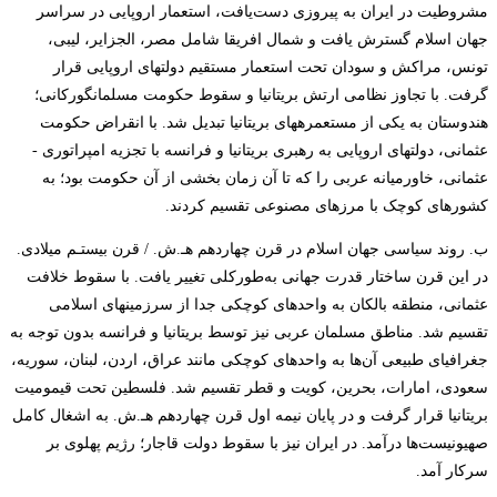
مشروطیت در ایران به پیروزی دست‌یافت، استعمار اروپایی در سراسر
جهان اسلام گسترش یافت و شمال افریقا شامل مصر، الجزایر، لیبی،
تونس، مراکش و سودان تحت استعمار مستقیم دولت­های­
اروپایی قرار
گرفت. با تجاوز نظامی ارتش بریتانیا و سقوط حکومت مسلمان­گورکانی؛
هندوستان به یکی از مستعمره­های بریتانیا تبدیل شد.
با انقراض حکومت­
عثمانی، دولت­های اروپایی به رهبری بریتانیا و فرانسه با تجزیه امپراتوری ­
عثمانی، خاورمیانه ­عربی را که تا آن زمان بخشی از آن حکومت بود؛ به
کشورهای کوچک با مرزهای مصنوعی تقسیم کردند
.
ب. روند سیاسی جهان­
اسلام در قرن چهاردهم­
هـ.­ش. / قرن بیستـم­ میلادی.
در این قرن ساختار قدرت ­جهانی به‌طورکلی تغییر یافت. با سقوط خلافت­
عثمانی، منطقه ­بالکان به واحدهای کوچکی جدا از سرزمین­های ­اسلامی
تقسیم شد. مناطق مسلمان عربی نیز توسط بریتانیا و فرانسه بدون توجه به
جغرافیای ­طبیعی آن‌ها به واحدهای کوچکی مانند عراق، اردن، لبنان، سوریه،
سعودی، امارات، بحرین، کویت و قطر تقسیم شد. فلسطین تحت قیمومیت
بریتانیا قرار گرفت و در پایان نیمه اول قرن چهاردهم ­هـ.ش. به اشغال کامل
صهیونیست‌ها درآمد. در ایران نیز با سقوط دولت­
قاجار؛ رژیم­
پهلوی بر
سرکار آمد
.