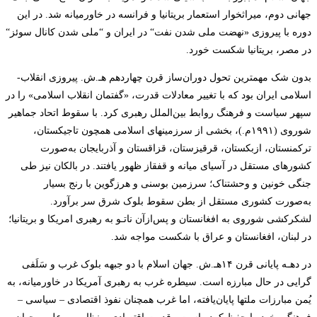
جهانی ­دوم، میراث­خوار استعمار بریتانیا و فرانسه در خاورمیانه شد. در این
دوره با پیروزی «نهضت ملی ­شدن­
نفت
“
در ایران و
“
ملی­
شدن کانال­
سوئز
“
در مصر، بریتانیا شکست خورد.
بدون ­شک مهم­ترین تحول دوران‌ساز قرن ­چهاردهم­
هـ.ش. پیروزی انقلاب­
اسلامی ­ایران بود که با تغییر معادلات قدرت، «گفتمان انقلاب ­اسلامی» را در
سپهر سیاست و فرهنگ روابط بین‌الملل رهبری کرد. با سقوط اتحاد جماهیر
شوروی (
۱۹۹۱
م.)، بخشی از سرزمین­های ­اسلامی همچون تاجیکستان،
ترکمنستان، ازبکستان، قرقیزستان، قزاقستان و آذربایجان به‌صورت
کشورهای­
مستقل در آسیای­
میانه و قفقاز ظهور یافتند. در بالکان نیز طی
جنگی خونین و وحشتناک؛ سرزمین بوسنی و هرزگوین با رنج بسیار
به‌صورت کشوری مستقل از بطن سقوط بلوک­
شرق سر برآورد.
لشکرکشی شوروی به افغانستان و پس‌ازآن ناتـو به رهبری امریکا و بریتانیا؛
در لبنان، افغانستان و عراق با شکست مواجه شد
.
در دهـه پایانی قرن
۱۴
هـ.ش. جهان­
اسلام با دو جبهه بلوک­
غرب و سَلَفی
گرایی در حال مبارزه است. سیطره غرب به رهبری آمریکا در خاورمیانه، به
یُمن مبارزات ملت­ها پایان‌یافته، اما غرب همچنان نفوذ اقتصادی – سیاسی
–