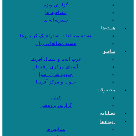
گزارش ویژه
مصاحبه ها
چندرسانه‌ای
هسته‌ها
هستهٔ مطالعات استراتژیک کریدورها
هسته مطالعات زنان
مناطق
غرب آسیا و شمال آفریقا
آسیای مرکزی و قفقاز
جنوب شرق آسیا
جنوب و مرکز آفریقا
محصولات
کتاب
گزارش پژوهشی
فصلنامه
رویدادها
همایش‌ها