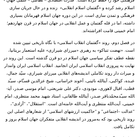
فرهنگی خود را حفظ کرده است.
قدرت اقتصادی – نظامی – علمی جهان ­
اسلام رشد کرده و «گفتمان ­اسلام­
انقلابی» زنده و در حال جریان سازی
فرهنگی و تمدن­
سازی است. در این دوره جهان ­اسلام قهرمانان بسیاری
داشته، اما در قله گفتمان و عمل انقلابی در جهان­
اسلام در قرن چهاردهم؛
امام ­خمینی قامت افراشته‌اند
.
در فصل دوم، روند «گفتمان­
انقلاب ­اسلامی» با نگاه تاریخی تبیین شده
است. «نهضت­
تنباکو» به رهبری «میرزای­
شیرازی» علیه استعمار بریتانیا،
نقطه­
عطف تفکر سیاسی جهان­
اسلام در دو قرن گذشته است. این روند در
نهایت به پیروزی انقلاب­
اسلامی­
ایران انجامید. انقلاب­
اسلامی­
ایران وام­دار
و میراث دار روند تکاملی اندیشه‌های انقلابی میرزای ­شیرازی، سیّد جمال،
عبـده، کواکبی، آیت­الله نائینی، آخوند خراسانی، شیخ عزالدین­
قسـّام، سیـّد
قطب، اقبال ­لاهوری، مودودی، دکتر علی­
شریعتی، امام­
موسی ­صـدر، آیت­
الله سیـّدمحمّدباقر صـدر، آیت­الله طالقانی، استاد شهید محمد منتظری، امام
­خمینی، آیت‌الله منتظری و آیت‌الله خامنه‌ای است.
“
استقلال
“
،
“
آزادی
“
،
“
عدالت
–
اجتماعی
“
و
“
حاکمیت ارزش­های­
اسلامی
“
از شعارهای اصلی این
روند تاریخی بود که به‌مرور در اندیشه انقلابی متفکران جهان­
اسلام بروز و
تکامل یافت
.