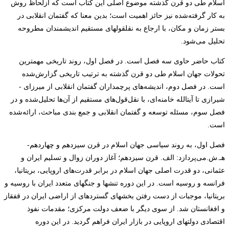
اسلام طی دو قرن گذشته موضوع اصلی این کتاب است که ازلحاظ روش
به کار گرفته‌شده نیز حائز اهمیت است؛ بدین معنا که گفتمان انقلابی در
بستر زمان و مکان، با ارجاع به نقل­قول­های مستقیم اندیشمندان مطروحه
تحلیل می‌شود
.
کتاب حاضر حاوی سه فصل است. در فصل اول، روند تاریخی مهم­ترین
تحولات جهان اسلام طی دو قرن گذشته به ترتیب تاریخی گزارش‌شده
است. در فصل دوم، اندیشه‌های پرچم­داران گفتمان انقلابی از میرزای ­
شیرازی تا آیت­الله خامنه‌ای، با نقل‌قول‌های مستقیم از آن‌ها تحلیل‌شده و در
فصل سوم، مسئله توسعه و گفتمان انقلابی و جمع بندی مباحث، ارائه‌شده
است
.
فصل اول، به روند سیاسی جهان اسلام در قرن سیزدهم و چهاردهم­
هـ.ش.می‌پردازد: الف. قرن سیزدهم؛ آغاز دوران زوال و تسلیم ایران و
عثمانی، دو قدرت اصلی جهان اسلام در برابر قدرت‌های اروپایی، بریتانیا،
فرانسه و روسیه است. در این دوره تنش­ها و جنگ­های متعدد ایران با روسیه و
بریتانیا، موجبات از دست رفتن بخش­های گسترده­ای از اراضی ایران در قفقاز
و افغانستان شد. از سوی دیگر با ضعف دولت­
مرکزی؛ مقدمات نفوذ
اقتصادی دولت­های اروپایی در بازار ایران فراهم گردید. در این دوره