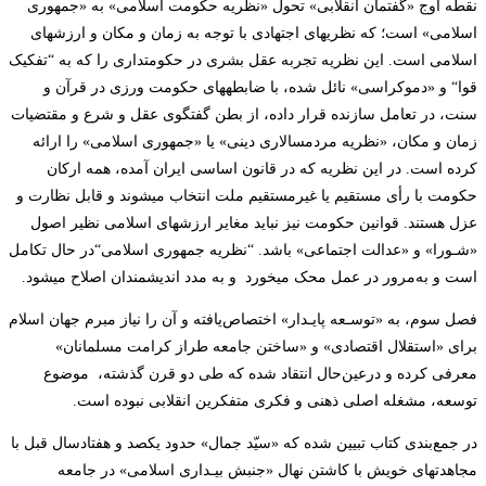
نقطه اوج «گفتمان­
انقلابی» تحول «نظریه حکومت ­اسلامی» به «جمهوری
اسلامی» است؛ که نظریه­ای اجتهادی با توجه به زمان و مکان و ارزش­های
اسلامی است. این نظریه تجربه عقل بشری در حکومت­داری را که به
“
تفکیک
قوا
“
و «دموکراسی» نائل شده، با ضابطه­های حکومت ورزی در قرآن و
سنت، در تعامل سازنده قرار داده، از بطن گفتگوی عقل و شرع و مقتضیات
زمان و مکان، «نظریه مردم­سالاری ­دینی» یا «جمهوری­
اسلامی» را ارائه
کرده است. در این نظریه که در قانون­
اساسی­
ایران آمده، همه ارکان
حکومت با رأی مستقیم یا غیرمستقیم ملت انتخاب می­شوند و قابل نظارت و
عزل هستند. قوانین حکومت نیز نباید مغایر ارزش­های­
اسلامی نظیر اصول
«شـورا» و «عدالت­
اجتماعی» باشد.
“
نظریه جمهوری­
اسلامی
“
در حال تکامل
است و به‌مرور در عمل محک می­خورد
و به مدد اندیشمندان اصلاح می­شود
.
فصل سوم، به «توسـعه پایـدار» اختصاص‌یافته و آن را نیاز مبرم جهان­ اسلام
برای «استقلال اقتصادی» و «ساختن جامعه­
طراز کرامت مسلمانان»
معرفی کرده و درعین‌حال انتقاد شده که طی دو قرن گذشته،
موضوع
توسعه، مشغله اصلی ذهنی و فکری متفکرین انقلابی نبوده است
.
در جمع‌بندی کتاب تبیین شده که «سیّد جمال» حدود یک­صد و هفتادسال قبل با
مجاهدت­های خویش با کاشتن نهال «جنبش ­بیـداری ­اسلامی» در جامعه