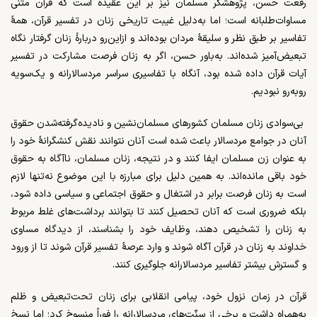
رفعت حسن، پژوهشگر مسلمان نیز بر این عقیده است که قرآن متنی
مساوات‌طلبانه است؛ اما به‌دلیل غیبت تاریخی زنان در تفسیر قرآن، همۀ
تفاسیر بر طبق نظر و سلیقۀ مردان بوده‌اند و ازاین‌رو دربارۀ زنان گرفتار نگاه
تبعیض‌آمیز شده‌اند. به‌باور حسن، اگر به زنان فرصت مشارکت در تفسیر
آیات قرآن داده شده بود، آنگاه با تفاسیری سراسر مردسالارانه و یک‌سویه
روبه‌رو نبودیم.
بی‌سوادی زنان مسلمان کشورهای مسلمان‌نشین و نادیده‌گرفته‌شدن حقوق
آنان در جوامع مردسالار باعث شده است آنان نتوانند نقش کنشگرانۀ خود را
به عنوان زن مسلمان ایفا کنند و در نتیجه، زنان مسلمان، ناآگاه به حقوق
خود باقی مانده‌اند. به همین دلیل برای مبارزه با این موضوع نه‌تنها لازم
است به زنان فرصت برابر در اشتغال و حقوق اجتماعی و سیاسی داده شود،
بلکه ضروری است که آنان تحصیل کنند تا بتوانند برداشت‌های غلط مربوط
به زنان را تشخیص دهند، وظایف خود را بشناسند، از دیدگاه مساوی
خداوند به زنان در قرآن آگاه شوند و وارد عرصۀ تفسیر قرآن شوند تا از ورود
و گسترش بیشتر تفاسیر مردسالارانه جلوگیری کنند.
قرآن در زمان نزول خود، پیامی انقلابی برای زنان تحت‌تبعیض و ظلم
به‌همراه داشت و برخی از سنّت‌های مردسالارانه را فوراً منسوخ کرد؛ اما نسخ