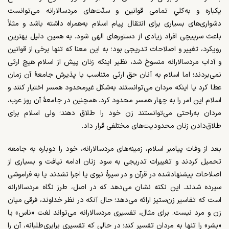
یکباره و به‌کلیِ تمامی قوانین و سنّت‌های مردسالارانه می‌توانست
دشواری‌های بسیاری برای انتقال پیام اسلام به‌همراه داشته باشد و مثلاً
باعث سرپیچی افراد زیادی از دستورهای الهی شود. به همین دلیل بهترین
رویکرد، تغییر و اصلاحات تدریجی بود؛ به‌ این معنا که تنها برخی از قوانین
و آداب مردسالارانه‌ منسوخ شد، نظیر اینکه زنان پیش از اسلام هیچ ارثی
نمی‌بردند؛ اما اسلام به آنان حق ارثی متناسب با پذیرش جامعۀ آن زمان
عطا کرد یا اینکه مردان می‌توانستند به‌شکل غیرمحدود همسر اختیار کنند و
اسلام این امر را به چهار همسر محدود کرد. همچنین در جامعۀ آن روز عرب،
مردان به‌راحتی می‌توانستند زن خود را طلاق دهند؛ ولی اسلام برای
طلاق‌دادن زنان محدودیت‌های مختلفی قرار داد.
بعد از وفات پیامبر اسلام، زمینه‌های مردسالارانه، خود را دوباره به جامعه
تحمیل کردند و تغییرات تدریجی به سود زنان ادامه نیافت و بسیاری از
اصلاحات پیشنهادشده در قرآن و در سیرۀ نبوی یا اجرا نشدند یا به فراموشی
سپرده شدند. این نکته نشان می‌دهد که در اصل، طرز نگاه مردسالارانه
است که تفاسیر زن‌ستیز ارائه می‌دهد؛ حال آنکه در نظر خداوند، فرقی میان
زن و مرد نیست. برای مثال، تفسیری مردسالارانه می‌تواند لغت «ناس» یا
«بشر» را تنها به مردان تفسیر کند؛ در حالی که تفسیری برابری‌طلبانه، آن را