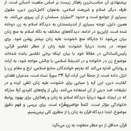
پیشنهادی آن مناسب‌ترین راهکار زیست بر اساس ماهیت انسانی است. از
طرف دیگر، اسلام و شریعت اسلامی، به‌عنوان کامل‌ترین دین، مقبول
بسیاری از جوامع است و حدود ۳میلیارد مسلمان از آن پیروی می‌کنند. به
همین دلیل، توجه بسیاری از اندیشمندان به دیدگاه اسلام به زن دوخته
شده است. از‌این‌رو در ادامه، دیدگاه‌های مختلف به نگاه اسلام به منع زنان
بیان می‌شود تا جایگاه منع خشونت علیه زنان بیشتر روشن شود. برای
نمونه، در بحث دربارۀ خشونت علیه زنان از منظر تفاسیر قرآنی،
رئیس‌الساداتی در مقالۀ خود با بیان اینکه برخی تفاسیر باعث شده‌اند
موضوع زن در خانواده و در اندیشۀ اسلامی با چالش مواجه شود، به آیات
و روایاتی اشاره می‌کند که به‌زعم خوانندگان منابع اسلامی، ارج و مقام زن را
تنزل داده است. از جملۀ این آیات آیۀ ۳۴ سورۀ نساء است. مدعیان فقدان
کفایت دین، این آیه را مبنایی برای خشونت علیه زنان تلقی کرده و در
تبلیغات ضد دینی از آن استفاده می‌کنند. یکی از واژه‌های کلیدی آیۀ مبارکه
که در ایجاد شبهه دربارۀ دیدگاه اسلام به زنان و راهکارش برای بهبود روابط
خانوادگی مؤثر است، کلمۀ «وَاضرِبوهُنَّ» است. برای بررسی و فهم دقیق
موضوع، ابتدا دیدگاه قرآن به زنان را از منظری کلی برمی‌رسیم.
قرآن حداقل از دو منظر متفاوت به زن می‌نگرد: