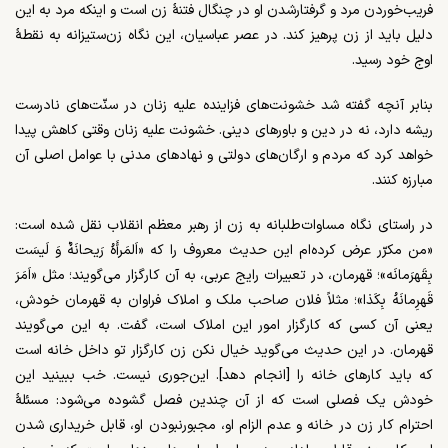
فریب‌خوردن مرد و گرفتارشدن او در چنگال فتنۀ زن است و اینکه مرد به این
دلیل باید از زن پرهیز کند. در عصر عباسیان، این نگاه زن‌ستیزانه به نقطۀ
اوج خود رسید.
بنابر آنچه گفته شد خشونت‌های فزاینده علیه زنان در سنّت‌های نادرست
ریشه دارد، نه در دین و باورهای دینی. خشونت علیه زنان وقتی کاهش پیدا
خواهد کرد که مردم و ارگان‌های دولتی و نهادهای مدنی با عوامل اصلی آن
مبارزه کنند.
در راستای نگاه مساوات‌طلبانه به زن از رهبر معظم انقلاب نقل شده است:
«من مکرّر عرض کرده‌ام این حدیث معروف را که «اَلمَرأَهُ رَیحانَهٌ وَ لَیسَت
بِقَهرَمانَه»؛ قهرمان، در تعبیرات رایج عربی، به آن کارگزار می‌گویند؛ مثل «اَمَرَ
قَهرِمانَهُ بِکَذا»؛ مثلاً فلان صاحب ملک و املاک فراوان به قهرمان خودش،
یعنی آن کسی که کارگزار امور این املاک است، گفت. به این می‌گویند
قهرمان. در این حدیث می‌گوید خیال نکن زن کارگزار تو داخل خانه است
که باید کارهای خانه را [انجام دهد]. این‌جوری نیست. خب ببینید این
خودش یک فصلی است که از آن چندین فصل گشوده می‌شود: مسئلۀ
احترام کار زن در خانه و عدم الزام او، مجبورنبودن او، قابل خریداری شدن