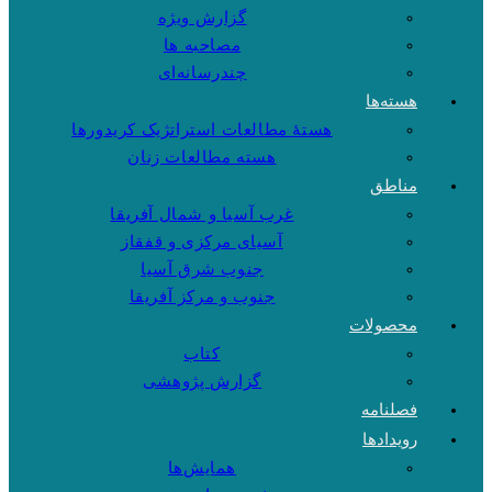
گزارش ویژه
مصاحبه ها
چندرسانه‌ای
هسته‌ها
هستهٔ مطالعات استراتژیک کریدورها
هسته مطالعات زنان
مناطق
غرب آسیا و شمال آفریقا
آسیای مرکزی و قفقاز
جنوب شرق آسیا
جنوب و مرکز آفریقا
محصولات
کتاب
گزارش پژوهشی
فصلنامه
رویدادها
همایش‌ها