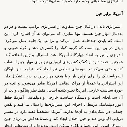
استراتژی مقتضیاتی وجود دارد که باید به آن‌ها توجه شود.
آمریکا برابر چین
استراتژی بایدن در قبال چین متفاوت از استراتژی ترامپ نیست و هر دو
به‌دنبال مهار چین هستند. تنها تمایزی که می‌توان به آن اشاره کرد، این
است که بایدن چندجانبه عمل می‌کند و ترامپ یک‌جانبه عمل می‌کرد.
بایدن در پی این است که گروه کواد را گسترش دهد و کرۀ جنوبی و
اندونزی را نیز به اتحاد چهارگانۀ آمریکا، هند، استرالیا و ژاپن اضافه کند.
همچنین، قصد دارد از کمک کشورهای اروپایی نیز برای مهار چین استفاده
کند و حتی می‌کوشد سویه‌های نظامی نیز ایجاد کند. ترامپ نیز ناوگان
ایندوپاسیفیک را برای اولین بار و با هدف مهار چین در دریا، تشکیل داد.
این استراتژی‌ها عمدتاً از مراکز نظامی آمریکا صادر می‌شوند و آنچه در
حوزۀ سیاست خارجی آمریکا تعیین‌کننده است، فقط نظر پنتاگون و بعد از
آن سی‌آی‌ای است و دستگاه سیاست خارجی و دیپلماسی آمریکا فقط
امور دیپلماتیک مرتبط با اجرای این استراتژی‌ها را دنبال می‌کنند و نقش
چندانی در شکل‌دادن به آن‌ها ندارند. آمریکا مشخصاً قصد دارد در مسیر
دریایی اقیانوس هند و چین اختلال ایجاد کند و عمدۀ هدفش بر دریای چین
متمرکز است. این نحوۀ عملکرد ممکن است تهدید‌ها و فرصت‌هایی ایجاد