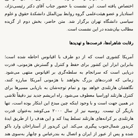
اختصاص یافته است. این نشست با حضور جناب آقای دکتر رئیسی‌نژاد،
استادیار و عضو هیئت‌علمی گروه روابط بین‌الملل دانشکدۀ حقوق و علوم
سیاسی دانشگاه تهران برگزار شد. متن حاضر، بخش دوم از گزیده‌
مطالب بیان‌شده در این نشست است.
رقابت شاهراه‌ها، فرصت‌ها و تهدیدها
آمریکا کشوری است که از دو طرف با اقیانوس احاطه شده است؛
بنابراین ابزار این کشور برای حفظ و کنترل و گسترش هژمونی، قدرت
دریایی است که سرانجام به سلطه‌گری بر اقیانوس منتهی می‌شود.
زمانی که قدرت‌های بزرگ بخواهند با هژمونی آمریکا مبارزه کنند،
نگاهشان هارتلندی خواهد بود و تمام توجه‌شان به بازیابی مسیرها برای
کنترل هارتلند اوراسیا معطوف می‌شود. راه ابریشم جدید نیز دقیقاً تلاشی
در همین جهت است و با وجود اینکه چین مبدع این ابتکار بوده است، تنها
بازیگر آن نیست. روسیه نیز از سال ۲۰۰۰ می‌کوشد به‌عنوان قدرت
هارتلندی بر کرانه‌های هارتلند تسلط پیدا کند و این هدف را از طریق ایدۀ
کریدور شمال‌جنوب پیگیری می‌کند. این کریدور از آستاراخان وارد باکو
شده و پس از عبور از ایران و اتصال به بندرعباس و چابهار به‌سوی هند