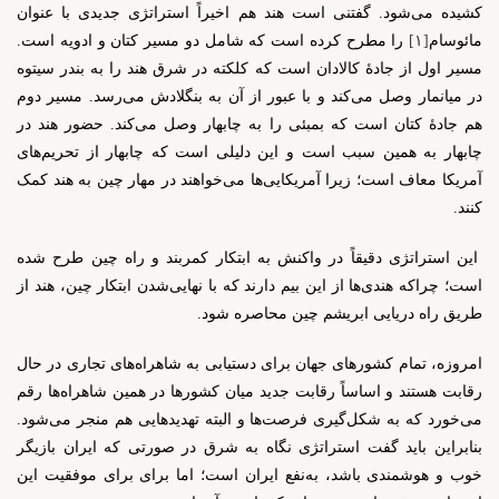
کشیده می‌شود. گفتنی است هند هم اخیراً استراتژی جدیدی با عنوان
مائوسام
[۱]
را مطرح کرده است که شامل دو مسیر کتان و ادویه است.
مسیر اول از جادۀ کالادان است که کلکته در شرق هند را به بندر سیتوه
در میانمار وصل می‌کند و با عبور از آن به بنگلادش می‌رسد. مسیر دوم
هم جادۀ کتان است که بمبئی را به چابهار وصل می‌کند. حضور هند در
چابهار به همین سبب است و این دلیلی است که چابهار از تحریم‌های
آمریکا معاف است؛ زیرا آمریکایی‌ها می‌خواهند در مهار چین به هند کمک
کنند.
این استراتژی دقیقاً در واکنش به ابتکار کمربند و راه چین طرح شده
است؛ چراکه هندی‌ها از این بیم دارند که با نهایی‌شدن ابتکار چین، هند از
طریق راه دریایی ابریشم چین محاصره شود.
امروزه، تمام کشور‌های جهان برای دستیابی به شاهراه‌های تجاری در حال
رقابت هستند و اساساً رقابت جدید میان کشور‌ها در همین شاهراه‌ها رقم
می‌خورد که به شکل‌گیری فرصت‌ها و البته تهدید‌هایی هم منجر می‌شود.
بنابراین باید گفت استراتژی نگاه به شرق در صورتی که ایران بازیگر
خوب و هوشمندی باشد، به‌نفع ایران است؛ اما برای برای موفقیت این