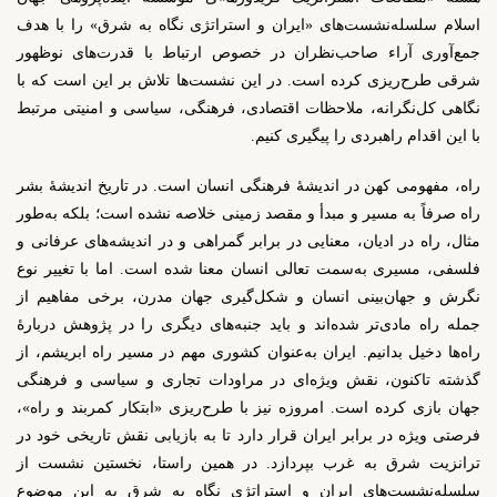
اسلام سلسله‌نشست‌های «ایران و استراتژی نگاه به شرق» را با هدف
جمع‌آوری آراء صاحب‌نظران در خصوص ارتباط با قدرت‌های نوظهور
شرقی طرح‌ریزی کرده است. در این نشست‌ها تلاش بر این است که با
نگاهی کل‌نگرانه، ملاحظات اقتصادی، فرهنگی، سیاسی و امنیتی مرتبط
با این اقدام راهبردی را پیگیری کنیم.
راه، مفهومی کهن در اندیشۀ فرهنگی انسان است. در تاریخ اندیشۀ بشر
راه صرفاً به مسیر و مبدأ و مقصد زمینی خلاصه نشده است؛ بلکه به‌طور
مثال، راه در ادیان، معنایی در برابر گمراهی و در اندیشه‌های عرفانی و
فلسفی، مسیری به‌سمت تعالی انسان معنا شده است. اما با تغییر نوع
نگرش و جهان‌بینی انسان و شکل‌گیری جهان مدرن، برخی مفاهیم از
جمله راه مادی‌تر شده‌اند و باید جنبه‌های دیگری را در پژوهش دربارۀ
راه‌ها دخیل بدانیم. ایران به‌عنوان کشوری مهم در مسیر راه ابریشم، از
گذشته تاکنون، نقش ویژه‌ای در مراودات تجاری و سیاسی و فرهنگی
جهان بازی کرده است. امروزه نیز با طرح‌ریزی «ابتکار کمربند و راه»،
فرصتی ویژه در برابر ایران قرار دارد تا به بازیابی نقش تاریخی خود در
ترانزیت شرق به غرب بپردازد. در همین راستا، نخستین نشست از
سلسله‌نشست‌های ایران و استراتژی نگاه به شرق به این موضوع