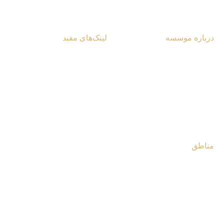
درباره موسسه
لینک‌های مفید
آشنایی با مرکز
یادداشت‌ها و مقالات
تماس با مرکز
گزارش ویژه
کتابخانه مرکز
چندرسانه‌ای
فروشگاه مرکز
مصاحبه‌ها
مناطق
غرب آسیا و شمال آفریقا
آسیای مرکزی و قفقاز
جنوب شرق آسیا
جنوب و مرکز آفریقا