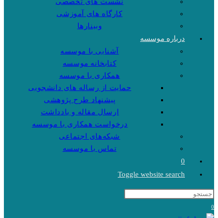
نشست های تخصصی
کارگاه های آموزشی
وبینارها
درباره موسسه
آشنایی با موسسه
کتابخانه موسسه
همکاری با موسسه
حمایت از رساله های دانشجویی
پیشنهاد طرح پژوهشی
ارسال مقاله و یادداشت
درخواست همکاری با موسسه
شبکه‌های اجتماعی
تماس با موسسه
0
Toggle website search
0