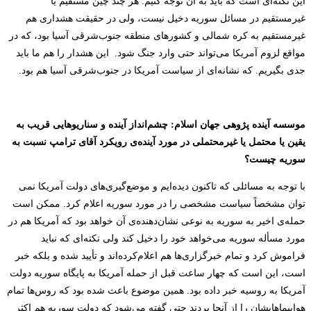
این نکته‌ای است که باید به آن توجه کنیم. هر چند چین مستقیم یا
غیرمستقیم در مسائل سوریه دخیل نیست، ولی در حقیقت هشداری هم
غیرمستقیم به کره شمالی و کشورهای منطقه جنوب‌شرقی آسیا بود، که در
مواقع لزوم آمریکا می‌تواند حتی وارد جنگ شود.
این هشدار را هم ما باید
جدی بگیریم. که نشانه‌ای از سیاست آمریکا در جنوب‌شرقی آسیا هم بود.
موسسه آینده پژوهی جهان اسلام
: چشم‌انداز آینده و سناریوهایی قریب به
یقین یا محتمل یا غیرمحتملی در مورد آینده‌ی رویکرد آقای ترامپ نسبت به
سوریه چیست؟
با توجه به مسائلی که تاکنون دیده‌ایم و موضع‌گیری‌های دولت آ‌مریکا نمی‌
توان مشخصاً سیاست مشخصی را در مورد سوریه اعلام کرد. ممکن است
حمله‌ی اخیر به سوریه به نوعی نشان‌دهنده‌ی آن خواهد بود که آمریکا هم در
مورد مسأله سوریه می‌خواهد خود را دخیل کند ولی نکته‌ای که نباید
فراموش کرد و تمام خبرگزاری‌ها هم اعلام‌کرده‌اند و تأیید شده و بلکه خبر
است، این است که چهار ساعت قبل از حمله آمریکا به پایگاه سوریه دولت
آمریکا به روسیه خبر داده بود. همین موضوع باعث شده بود که روس‌ها تمام
هواپیماهایشان را از آنجا بردند حتی گفته می‌شود که دولت سوریه هم اکثر