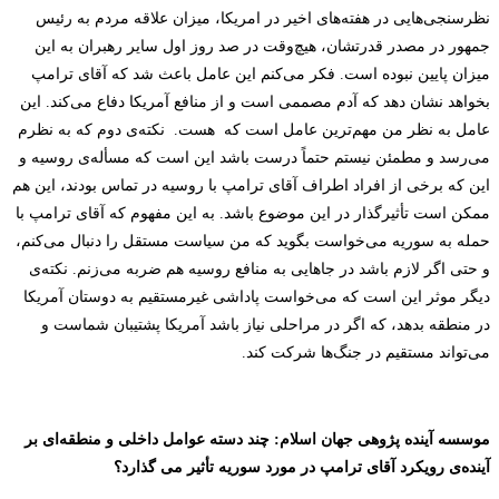
نظرسنجی‌هایی در هفته‌های اخیر در امریکا، میزان علاقه مردم به رئیس
جمهور در مصدر قدرتشان، هیچ‌وقت در صد روز اول سایر رهبران به این
میزان پایین نبوده است. فکر می‌کنم این عامل باعث شد که آقای ترامپ
بخواهد نشان دهد که آدم مصممی است و از منافع آمریکا دفاع می‌کند. این
عامل به نظر من مهم‌ترین عامل است که
هست.
نکته‌ی دوم که به نظرم
می‌رسد و مطمئن نیستم حتماً درست باشد این است که مسأله‌ی روسیه و
این که برخی از افراد اطراف آقای ترامپ با روسیه در تماس بودند، این هم
ممکن است تأثیرگذار در این موضوع باشد. به این مفهوم که آقای ترامپ با
حمله به سوریه می‌خواست بگوید که من سیاست مستقل را دنبال می‌کنم،
و حتی اگر لازم باشد در جاهایی به منافع روسیه هم ضربه می‌زنم. نکته‌ی
دیگر موثر این است که می‌خواست پاداشی غیرمستقیم به دوستان آمریکا
در منطقه بدهد، که اگر در مراحلی نیاز باشد آمریکا پشتیبان شماست و
می‌تواند مستقیم در جنگ‌ها شرکت کند.
موسسه آینده پژوهی جهان اسلام
: چند دسته عوامل داخلی و منطقه‌ای بر
آینده‌ی رویکرد آقای ترامپ در مورد سوریه تأثیر می گذارد؟