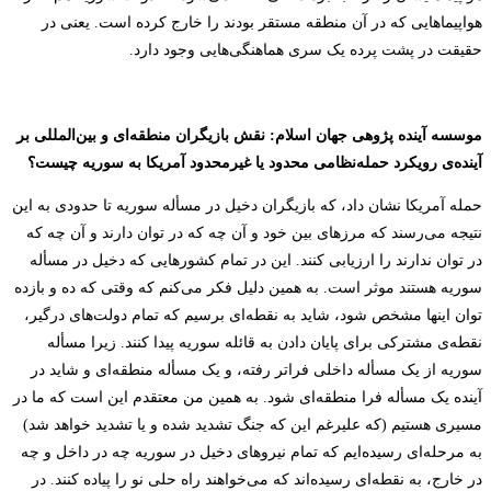
هواپیماهایی که در آن منطقه مستقر بودند را خارج کرده است. یعنی در
حقیقت در پشت پرده یک سری هماهنگی‌هایی وجود دارد.
موسسه آینده پژوهی جهان اسلام
: نقش بازیگران منطقه‌ای و بین‌المللی بر
‌آینده‌ی رویکرد حمله‌نظامی محدود یا غیرمحدود آمریکا به سوریه چیست؟
حمله آمریکا نشان داد، که بازیگران دخیل در مسأله سوریه تا حدودی به این
نتیجه می‌رسند که مرزهای بین خود و آن چه که در توان دارند و آن چه که
در توان ندارند را ارزیابی کنند. این در تمام کشورهایی که دخیل در مسأله
سوریه هستند موثر است. به همین دلیل فکر می‌کنم که وقتی که ده و بازده
توان اینها مشخص شود، شاید به نقطه‌ای برسیم که تمام دولت‌های درگیر،
نقطه‌ی مشترکی برای پایان دادن به قائله سوریه پیدا کنند. زیرا مسأله
سوریه از یک مسأله داخلی فراتر رفته، و یک مسأله منطقه‌ای و شاید در
آ‌ینده یک مسأله فرا منطقه‌ای شود. به همین من معتقدم این است که ما در
مسیری هستیم (که علیرغم این که جنگ تشدید شده و یا تشدید خواهد شد)
به مرحله‌ای رسیده‌ایم که تمام نیروهای دخیل در سوریه چه در داخل و چه
در خارج، به نقطه‌ای رسیده‌اند که می‌خواهند راه حلی نو را پیاده کنند. در