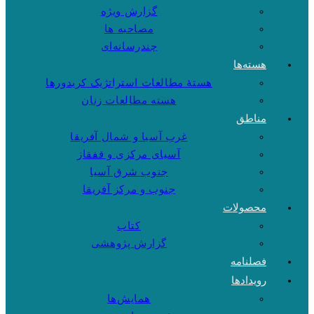
گزارش ویژه
مصاحبه ها
چندرسانه‌ای
هسته‌ها
هستهٔ مطالعات استراتژیک کریدورها
هسته مطالعات زنان
مناطق
غرب آسیا و شمال آفریقا
آسیای مرکزی و قفقاز
جنوب شرق آسیا
جنوب و مرکز آفریقا
محصولات
کتاب
گزارش پژوهشی
فصلنامه
رویدادها
همایش‌ها